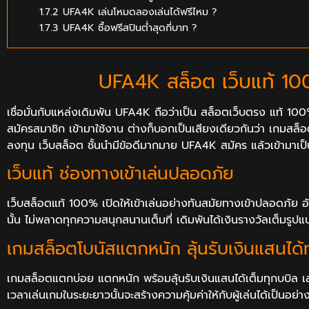
1.7.2
UFA4K เล่นโหมดลองเล่นได้ฟรีไหม ?
1.7.3
UFA4K ซื้อฟรีสปินต่ำสุดกี่บาท ?
UFA4K สล็อต เว็บแท้ 100
เชื่อมั่นกับแหล่งเดิมพัน UFA4K ถือว่าเป็น สล็อตเว็บตรง แท้ 
สมัครสมาชิก เข้ามาใช้งาน ต่างก็บอกเป็นเสียงเดียวกันว่า เกมสล็
ลงทุน เว็บสล็อต ชั้นนำมีข้อดีมากมาย UFA4K สมัคร แล้วเข้ามาเป็
เว็บแท้ ช่องทางเข้าเล่นปลอดภัย
เว็บสล็อตแท้ 100% เปิดให้เข้าเล่นอย่างทันสมัยทางเข้าปลอดภัย อ
นั้น ไม่พลาดทุกความสนุกสนานเต็มที่ เดิมพันได้เงินรางวัลเต็มรูปแบบ
เกมสล็อตโบนัสแตกหนัก ลุ้นรับเงินแสนได้ท
เกมสล็อตแตกบ่อย แตกหนัก พร้อมลุ้นรับเงินแสนได้เต็มทุกบบิล เ
เวลาเล่นเกมในระยะยาวนั้นจะสร้างความคุ้มค่าให้กับผู้เล่นได้เป็นอย่