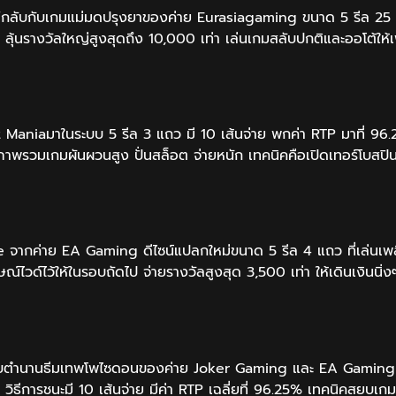
กลับกับเกมแม่มดปรุงยาของค่าย Eurasiagaming ขนาด 5 รีล 25 เส้
รี ลุ้นรางวัลใหญ่สูงสุดถึง 10,000 เท่า เล่นเกมสลับปกติและออโต้ให้
niaมาในระบบ 5 รีล 3 แถว มี 10 เส้นจ่าย พกค่า RTP มาที่ 96.22
าพรวมเกมผันผวนสูง ปั่นสล็อต จ่ายหนัก เทคนิคคือเปิดเทอร์โบสปินเ
 จากค่าย EA Gaming ดีไซน์แปลกใหม่ขนาด 5 รีล 4 แถว ที่เล่นเพ
ษณ์ไวด์ไว้ให้ในรอบถัดไป จ่ายรางวัลสูงสุด 3,500 เท่า ให้เดินเงินนิ่
ดับตำนานธีมเทพโพไซดอนของค่าย Joker Gaming และ EA Gaming มา
 วิธีการชนะมี 10 เส้นจ่าย มีค่า RTP เฉลี่ยที่ 96.25% เทคนิคสยบเก