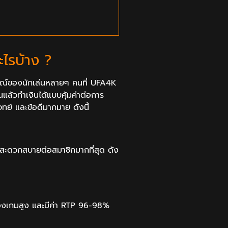
ไรบ้าง ?
การณ์ของนักเล่นหลายๆ คนที่ UFA4K
แล้วทำเงินได้แบบคุ้มค่าต่อการ
ทย์ และข้อดีมากมาย ดังนี้
ามสะดวกสบายต่อสมาชิกมากที่สุด ดัง
กของเกมสูง และมีค่า RTP 96-98%