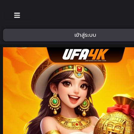
เข้าสู่ระบบ