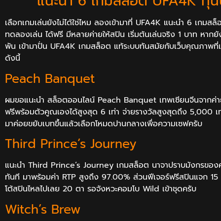
แนะนำ 6 เกมสล็อต UFA4K ทุนน้
เลือกเกมเล่นยังไม่ได้ใช่ไหม ลองเข้ามาที่ UFA4K แนะนำ 6 เกมสล
ทดลองเล่น ได้ฟรี มีหลายค่ายให้สปิน เริ่มต้นเล่นจริง 1 บาท หากยั
พัน เข้ามาปั่น UFA4K เกมสล็อต แท้ระบบทันสมัยกับเว็บคุณภาพที่เชื
ดังนี้
Peach Banquet
ผมขอแนะนำ สล็อตออนไลน์ Peach Banquet เทพเซียนจีนจากค่าย Slo
ฟรีพร้อมตัวคูณเองได้สูงสุด 6 เท่า จ่ายรางวัลสูงสุดถึง 5,000 เท
มาค่อยขยับเบทขึ้นแล้วเลือกโหมดปานกลางเพื่อความเซฟครับ
Third Prince’s Journey
แนะนำ Third Prince’s Journey เกมสล็อต นาจาปราบมังกรของค่าย
ทันที มาพร้อมค่า RTP สูงถึง 97.00% ส่วนฟีเจอร์ฟรีสปินแจก 15 
โต้สปินไหลไปเลย 20 ตา รอจังหวะคอมโบ Wild เข้าชุดครับ
Witch’s Brew