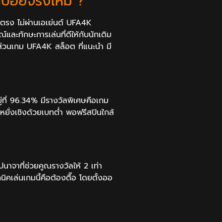
บ่อยจริงไหม ?
บตรง ไม่ผ่านเอเย่นต์ UFA4K
และทักษะการเล่นที่ดีให้กับนักเดิม
บ ส่วนเกม UFA4K สล็อต ที่แนะนำ มี
ที่ 96.34% มีรางวัลพิเศษคือเกม
หยั่งเชิงด้วยเบทต่ำ พอฟรีสปินใกล้
จาที่ช่วยคูณรางวัลให้ 2 เท่า
คเล่นเกมนี้คือต้องตื๊อ โดยตั้งออ