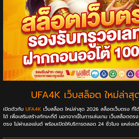
UFA4K เว็บสล็อต ใหม่ล่าส
เปิดตัวกับ
UFA4K
เว็บสล็อต ใหม่ล่าสุด 2026 สล็อตเว็บตรง ท
ได้ เพื่อเสริมสร้างทักษะที่ดี นอกจากนี้ในการเล่นเกม เว็บสล็อต
ตรง ไม่ผ่านเอเย่นต์ พร้อมเปิดให้บริการตลอด 24 ชั่วโมง แหล่งเดิ