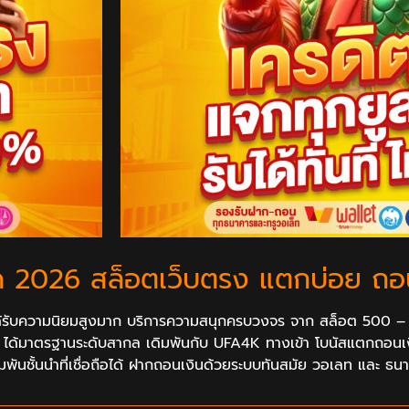
ุด 2026 สล็อตเว็บตรง แตกบ่อย ถอน
ี่ได้รับความนิยมสูงมาก บริการความสนุกครบวงจร จาก สล็อต 50
ตรง ได้มาตรฐานระดับสากล เดิมพันกับ UFA4K ทางเข้า โบนัสแตกถอนเงิ
มพันชั้นนำที่เชื่อถือได้ ฝากถอนเงินด้วยระบบทันสมัย วอเลท และ ธน