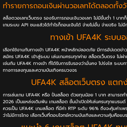
ทำรายการถอนเงินผ่านวอเลทได้ตลอดทั้งว
สล็อตวอเลทเว็บตรง รองรับการถอนเงินวอเลท ไม่มีขั้นต่ำ 1 บาทก็ถ
เกมระบบ API ชนะแล้วได้กำไรก็ถอนเงินได้ จ่ายไม่อั้น จ่ายจริง ไม
ทางเข้า UFA4K ระบบออโ
เลือกใช้งานกับทางเข้า UFA4K หน้าหลักปลอดภัย มีการอัปเดตข่าวส
สมัคร UFA4K เข้าสู่ระบบ เล่นเกมครบทุกค่าย สล็อตเว็บตรง ไม่ผ่าน
เช่นกัน UFA4K ทางเข้า ที่ได้รับการรับรองว่ามั่นคง โปร่งใส ระบ
ทางการลงทุนและความบันเทิงครบวงจร
UFA4K สล็อตเว็บตรง แตกง่า
การเล่นเกม UFA4K หรือ ปั่นสล็อต ด้วยทุนน้อย 1 บาท สามารถทำให
2026 เป็นแหล่งเดิมพัน เกมสล็อต ชั้นนำเปิดให้เล่นครบทุกแบรนด
ควรเป็น UFA4K เกมสล็อต ที่มีค่า RTP ระดับ 96% ถึงจะคุ้มค่าเพราะไ
ว่าไม่มีการโกง เลือกเว็บที่ตอบโจทย์ความบันเทิงและความคุ้มคือแบรนด