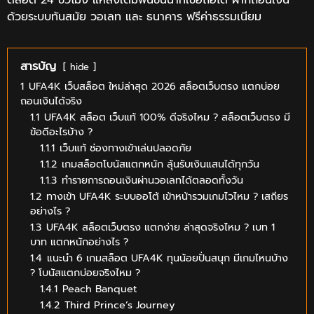
ด้วยระบบทันสมัย วอเลท และ ธนาคาร ฟรีค่าธรรมเนียม
สารบัญ
hide
1
UFA4K เว็บสล็อต ใหม่ล่าสุด 2026 สล็อตเว็บตรง แตกบ่อย
ถอนเงินได้จริง
1.1
UFA4K สล็อต เว็บแท้ 100% ดีจริงไหม ? สล็อตเว็บตรง มี
ข้อดีอะไรบ้าง ?
1.1.1
เว็บแท้ ช่องทางเข้าเล่นปลอดภัย
1.1.2
เกมสล็อตโบนัสแตกหนัก ลุ้นรับเงินแสนได้ทุกวัน
1.1.3
ทำรายการถอนเงินผ่านวอเลทได้ตลอดทั้งวัน
1.2
ทางเข้า UFA4K ระบบออโต้ เข้าหน้ารวมเกมไวไหม ? เสถียร
อย่างไร ?
1.3
UFA4K สล็อตเว็บตรง แตกง่าย ล่าสุดจริงไหม ? เบท 1
บาท แตกหนักอย่างไร ?
1.4
แนะนำ 6 เกมสล็อต UFA4K ทุนน้อยปั่นสนุก มีเกมไหนบ้าง
? โบนัสแตกบ่อยจริงไหม ?
1.4.1
Peach Banquet
1.4.2
Third Prince’s Journey