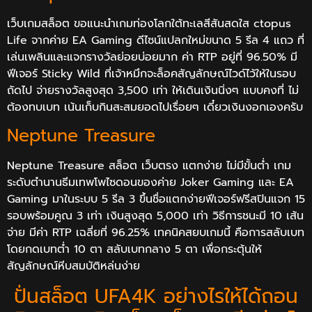
เว็บเกมสล็อต ขอแนะนำเกมท่องโลกใต้ทะเลสีสันสดใส ctopus
Life จากค่าย EA Gaming ดีไซน์แปลกใหม่ขนาด 5 รีล 4 แถว ที่
เล่นเพลินและแจกรางวัลย่อยบ่อยมาก ค่า RTP อยู่ที่ 96.50% มี
ฟีเจอร์ Sticky Wild ที่เจ้าหมึกจะล็อคสัญลักษณ์ไวด์ไว้ให้ในรอบ
ถัดไป จ่ายรางวัลสูงสุด 3,500 เท่า ให้เดินเงินนิ่งๆ แบบคงที่ ไม่
ต้องทบเบท เน้นเก็บกินสะสมยอดไปเรื่อยๆ เดี๋ยวเงินงอกเองครับ
Neptune Treasure
Neptune Treasure สล็อต เว็บตรง แตกง่าย ไม่มีขั้นต่ำ เกม
ระดับตำนานธีมเทพโพไซดอนของค่าย Joker Gaming และ EA
Gaming มาในระบบ 5 รีล 3 ขึ้นชื่อแตกง่ายฟีเจอร์ฟรีสปินแจก 15
รอบพร้อมคูณ 3 เท่า เงินสูงสุด 5,000 เท่า วิธีการชนะมี 10 เส้น
จ่าย มีค่า RTP เฉลี่ยที่ 96.25% เทคนิคสยบเกมนี้ คือการสลับเบท
โดยกดเบทต่ำ 10 ตา สลับเบทกลาง 5 ตา เพื่อกระตุ้นให้
สัญลักษณ์หีบสมบัติหล่นง่าย
ปั่นสล็อต UFA4K อย่างไรให้ได้ถอน