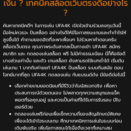
เงิน ? เทคนิคสล็อตเว็บตรงดีอย่างไร
?
ค้นหาเทคนิคดีๆ ในการเล่น UFA4K เปิดใจเข้ามร่วมลงทุนวันนี้
มือใหม่ควรจะ ปั่นสล็อต อย่างไรดีให้มีโอกาสชนะเกมและทำกำไรให้
สูงขึ้นได้ คำถามยอดฮิตที่จะพาเพื่อนๆ ไปร่วมหาคำตอบครับ
สล็อตเว็บตรง คุณภาพระดับสากลเป็นทางเข้า UFA4K สมัคร
สมาชิก และ ทดลองเล่นสล็อต ฟรี ไม่มีค่าธรรมเนียม นี่ก็คือข้อดี
บางส่วนเท่านั้น และตัว เกมสล็อต ยังสามรถใช้เบทต่ำได้ เริ่มต้น
เล่นเกม 1 บาทกับค่ายแท้ UFA4K ปั่นสล็อต ระบบทันสมัย ตอบ
โจทย์มากที่สุด UFA4K ทดลองเล่น กับแบรนด์ดัง มีข้อดีต่อไปนี้
เลือกค่ายเกมยอดนิยมที่มีรีวิวว่าโบนัสแจกจริง เพื่อหา
ประสบการณ์ด้วยตนเอง ไม่พลาดทุกความสนุกและแจ็ค
พอตที่รอคุณอยู่ และควรเป็นค่ายที่ได้รับการรับรอบ มีใบ
เซอร์ด้วย
ทดลองเล่นฟรีก่อนเพื่อเช็กความถี่ของสัญลักษณ์พิเศษ
เพื่อจะได้เข้าใจระบบเกม ศึกษาเทคนิคการเล่นในระบบก่อน
เดิมพันจริง เพิ่มโอกาสชนะได้เมื่อถึงเวลาที่เหมาะสม