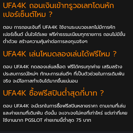
UFA4K ถอนเงินเข้าทรูวอเลทโดนหัก
เปอร์เซ็นต์ไหม ?
ตอบ การถอนเงินที่ UFA4K ใช้งานระบบวอเลทไม่มีการหัก
เปอร์เซ็นต์ มั่นใจได้เลย ฟรีค่าธรรมเนียมทุกรายการ ถอนไม่มีขั้น
ต่ำด้วย สร้างความคุ้มค่าต่อการลงทุนจริงๆ
UFA4K เล่นโหมดลองเล่นได้ฟรีไหม ?
ตอบ UFA4K ทดลองเล่นสล็อต ฟรีได้ครบทุกค่าย เสริมสร้าง
ประสบการณ์ใหม่ๆ ทักษะการเล่นดีๆ ที่เป็นตัวช่วยในการเดิมพัน
จริง จะมีโอกาสทำเงินได้มากขึ้นแน่นอน
UFA4K ซื้อฟรีสปินต่ำสุดกี่บาท ?
ตอบ UFA4K จะมีเรทในการซื้อฟรีสปินหลายราคา ตามเกมที่เล่น
และค่ายเกมที่เดิมพัน ดังนั้น จะเจาะจงไม่คงที่เท่าไหร่ แต่เท่าที่เคย
ใช้งานมาก PGSLOT ค่ายเกมนี้ต่ำสุด 75 บาท