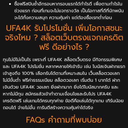
ซื้อฟรีสปินซ้ำอีกรอบหากรอบแรกได้กำไรดี เพื่อตามกำไรใน
ช่วงแรก ก่อนที่เกมจะไม่แจกรางวัล เป็นโอกาสที่ดีที่นักพนัน
จะได้ทั้งความสนุก ความคุ้มค่า แต่ต้องซื้อเรทต่ำก่อน
UFA4K รับโปรโมชั่น เพิ่มโอกาสชนะ
จริงไหม ? สล็อตเว็บตรงแจกเครดิต
ฟรี ดีอย่างไร ?
ทุนไม่มีไม่เป็นไร เพราะที่ UFA4K สล็อตเว็บตรง มีกิจกรรมพิเศษ
และ UFA4K โปรโมชั่น หลากหลายให้เข้ารับ เช่น โบนัสเงินฝากแรก
เข้าสูงถึง 100% เลือกรับได้ตามที่เหมาะสมใน เว็บสล็อตวอเลท
ไม่มีขั้นต่ำ ฟรีค่าธรรมเนียม สล็อตวอเลท เริ่มต้น 1 บาทได้ ฝาก
เงินด้วย UFA4K วอเลท ยิ่งฝากมาก ยิ่งได้โบนัสมากครับ และ
หากไม่มีทุน สมัครแล้วเข้าทำตามเงื่อนไขและรับโปร UFA4K
เครดิตฟรี เล่นเกมได้ครบทุกค่าย ข้อดีคือเล่นได้ทุกเกม เทิร์นน้อย
ถอนได้ จ่ายไม่อั้น การันตีสร้างความคุ้มค่าได้จริง
FAQs คำถามที่พบบ่อย