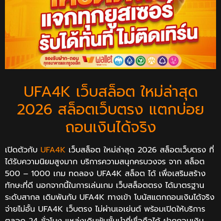
UFA4K เว็บสล็อต ใหม่ล่าสุด
2026 สล็อตเว็บตรง แตกบ่อย
ถอนเงินได้จริง
เปิดตัวกับ
UFA4K
เว็บสล็อต ใหม่ล่าสุด 2026 สล็อตเว็บตรง ที่
ได้รับความนิยมสูงมาก บริการความสนุกครบวงจร จาก สล็อต
500 – 1000 เกม ทดลอง UFA4K สล็อต ได้ เพื่อเสริมสร้าง
ทักษะที่ดี นอกจากนี้ในการเล่นเกม เว็บสล็อตตรง ได้มาตรฐาน
ระดับสากล เดิมพันกับ UFA4K ทางเข้า โบนัสแตกถอนเงินได้จริง
จ่ายไม่อั้น UFA4K เว็บตรง ไม่ผ่านเอเย่นต์ พร้อมเปิดให้บริการ
ตลอด 24 ชั่วโมง แหล่งเดิมพันชั้นนำที่เชื่อถือได้ ฝากถอนเงิน