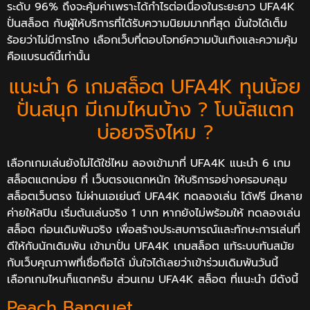
ระดับ 96% ถึงจะคุ้มค่าเพราะได้กำไรต่อเนื่องในระยะยาว UFA4K
ปั่นสล็อต กับผู้ให้บริการที่ได้รับความนิยมมากที่สุด มั่นใจได้เต็ม
ร้อยว่าไม่มีการโกง เลือกเว็บที่ตอบโจทย์ความบันเทิงและความคุ้ม
คือแบรนด์นี้เท่านั้น
แนะนำ 6 เกมสล็อต UFA4K ทุนน้อย
ปั่นสนุก มีเกมไหนบ้าง ? โบนัสแตก
บ่อยจริงไหม ?
เลือกเกมเล่นยังไม่ได้ใช่ไหม ลองเข้ามาที่ UFA4K แนะนำ 6 เกม
สล็อตแตกบ่อย ที่ เว็บตรงแตกหนัก ให้บริการอย่างครอบคลุม
สล็อตเว็บตรง ไม่ผ่านเอเย่นต์ UFA4K ทดลองเล่น ได้ฟรี มีหลาย
ค่ายให้สปิน เริ่มต้นเล่นจริง 1 บาท หากยังไม่พร้อมให้ ทดลองเล่น
สล็อต ก่อนเดิมพันจริง เพื่อสร้างประสบการณ์และทักษะการเล่นที่
ดีให้กับนักเดิมพัน เข้ามาปั่น UFA4K เกมสล็อต แท้ระบบทันสมัย
กับเว็บคุณภาพที่เชื่อถือได้ มั่นใจได้เลยว่าเข้าร่วมเดิมพันวันนี้
เลือกเกมไหนก็แตกครับ ส่วนเกม UFA4K สล็อต ที่แนะนำ มีดังนี้
Peach Banquet