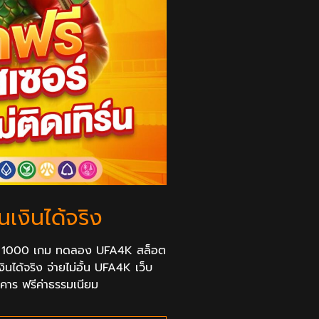
เงินได้จริง
0 – 1000 เกม ทดลอง UFA4K สล็อต
นได้จริง จ่ายไม่อั้น UFA4K เว็บ
าคาร ฟรีค่าธรรมเนียม