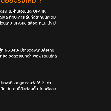
บ่อยจริงไหม ?
บตรง ไม่ผ่านเอเย่นต์ UFA4K
และทักษะการเล่นที่ดีให้กับนักเดิม
บ ส่วนเกม UFA4K สล็อต ที่แนะนำ มี
ที่ 96.34% มีรางวัลพิเศษคือเกม
หยั่งเชิงด้วยเบทต่ำ พอฟรีสปินใกล้
จาที่ช่วยคูณรางวัลให้ 2 เท่า
คเล่นเกมนี้คือต้องตื๊อ โดยตั้งออ