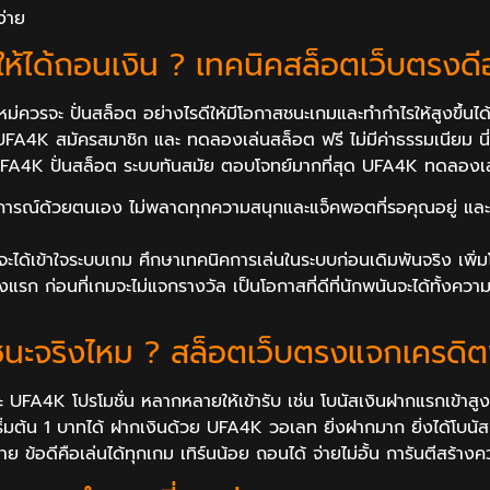
ง่าย
ห้ได้ถอนเงิน ? เทคนิคสล็อตเว็บตรงดี
หม่ควรจะ ปั่นสล็อต อย่างไรดีให้มีโอกาสชนะเกมและทำกำไรให้สูงขึ้นไ
K สมัครสมาชิก และ ทดลองเล่นสล็อต ฟรี ไม่มีค่าธรรมเนียม นี่ก็ค
 UFA4K ปั่นสล็อต ระบบทันสมัย ตอบโจทย์มากที่สุด UFA4K ทดลองเล่น
สบการณ์ด้วยตนเอง ไม่พลาดทุกความสนุกและแจ็คพอตที่รอคุณอยู่ และคว
ะได้เข้าใจระบบเกม ศึกษาเทคนิคการเล่นในระบบก่อนเดิมพันจริง เพิ่มโ
รก ก่อนที่เกมจะไม่แจกรางวัล เป็นโอกาสที่ดีที่นักพนันจะได้ทั้งความ
ชนะจริงไหม ? สล็อตเว็บตรงแจกเครดิตฟ
ะ UFA4K โปรโมชั่น หลากหลายให้เข้ารับ เช่น โบนัสเงินฝากแรกเข้าสู
ริ่มต้น 1 บาทได้ ฝากเงินด้วย UFA4K วอเลท ยิ่งฝากมาก ยิ่งได้โบนั
ข้อดีคือเล่นได้ทุกเกม เทิร์นน้อย ถอนได้ จ่ายไม่อั้น การันตีสร้างคว