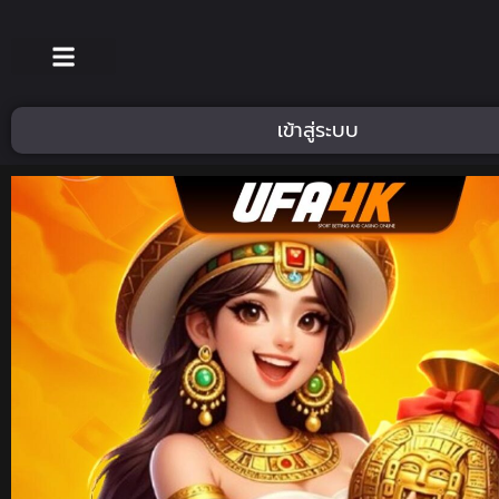
เข้าสู่ระบบ