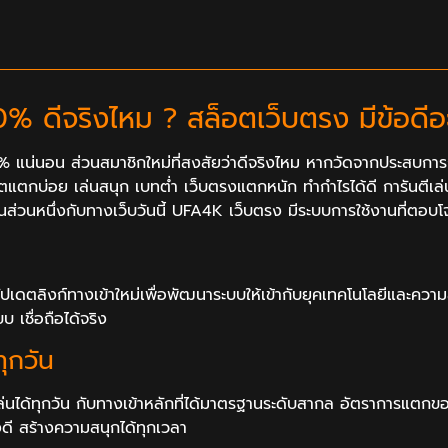
% ดีจริงไหม ? สล็อตเว็บตรง มีข้อดีอะ
100% แน่นอน ส่วนสมาชิกใหม่ที่สงสัยว่าดีจริงไหม หากวัดจากประสบ
อตแตกบ่อย เล่นสนุก เบทต่ำ เว็บตรงแตกหนัก ทำกำไรได้ดี การันตีเล่น
นส่วนหนึ่งกับทางเว็บวันนี้ UFA4K เว็บตรง มีระบบการใช้งานที่ตอบโจ
ัปเดตลิงก์ทางเข้าใหม่เพื่อพัฒนาระบบให้เข้ากับยุคเทคโนโลยีและคว
 เชื่อถือได้จริง
ุกวัน
ล่นได้ทุกวัน กับทางเข้าหลักที่ได้มาตรฐานระดับสากล อัตราการแต
างดี สร้างความสนุกได้ทุกเวลา