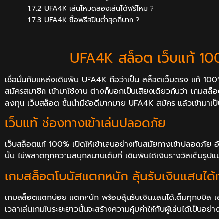
1.7.2
UFA4K เล่นโหมดลองเล่นได้ฟรีไหม ?
1.7.3
UFA4K ซื้อฟรีสปินต่ำสุดกี่บาท ?
UFA4K สล็อต เว็บแท้ 100
เชื่อมั่นกับแหล่งเดิมพัน UFA4K ถือว่าเป็น สล็อตเว็บตรง แท้ 
สมัครสมาชิก เข้ามาใช้งาน ต่างก็บอกเป็นเสียงเดียวกันว่า เกมสล็
ลงทุน เว็บสล็อต ชั้นนำมีข้อดีมากมาย UFA4K สมัคร แล้วเข้ามาเป็
เว็บแท้ ช่องทางเข้าเล่นปลอดภัย
เว็บสล็อตแท้ 100% เปิดให้เข้าเล่นอย่างทันสมัยทางเข้าปลอดภัย อ
นั้น ไม่พลาดทุกความสนุกสนานเต็มที่ เดิมพันได้เงินรางวัลเต็มรูปแบบ
เกมสล็อตโบนัสแตกหนัก ลุ้นรับเงินแสนได้ท
เกมสล็อตแตกบ่อย แตกหนัก พร้อมลุ้นรับเงินแสนได้เต็มทุกบบิล เ
เวลาเล่นเกมในระยะยาวนั้นจะสร้างความคุ้มค่าให้กับผู้เล่นได้เป็นอย่