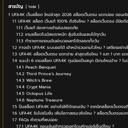
สารบัญ
hide
1
UFA4K เว็บสล็อต ใหม่ล่าสุด 2026 สล็อตเว็บตรง แตกบ่อย ถอนเงิน
1.1
UFA4K สล็อต เว็บแท้ 100% ดีจริงไหม ? สล็อตเว็บตรง มีข้อดีอ
1.1.1
เว็บแท้ ช่องทางเข้าเล่นปลอดภัย
1.1.2
เกมสล็อตโบนัสแตกหนัก ลุ้นรับเงินแสนได้ทุกวัน
1.1.3
ทำรายการถอนเงินผ่านวอเลทได้ตลอดทั้งวัน
1.2
ทางเข้า UFA4K ระบบออโต้ เข้าหน้ารวมเกมไวไหม ? เสถียรอย่าง
1.3
UFA4K สล็อตเว็บตรง แตกง่าย ล่าสุดจริงไหม ? เบท 1 บาท แต
1.4
แนะนำ 6 เกมสล็อต UFA4K ทุนน้อยปั่นสนุก มีเกมไหนบ้าง ? โบ
1.4.1
Peach Banquet
1.4.2
Third Prince’s Journey
1.4.3
Witch’s Brew
1.4.4
Crypt Mania
1.4.5
Octopus Life
1.4.6
Neptune Treasure
1.5
ปั่นสล็อต UFA4K อย่างไรให้ได้ถอนเงิน ? เทคนิคสล็อตเว็บตรงด
1.6
UFA4K รับโปรโมชั่น เพิ่มโอกาสชนะจริงไหม ? สล็อตเว็บตรงแจกเ
1.7
FAQs คำถามที่พบบ่อย
1.7.1
UFA4K ถอนเงินเข้าทรูวอเลทโดนหักเปอร์เซ็นต์ไหม ?