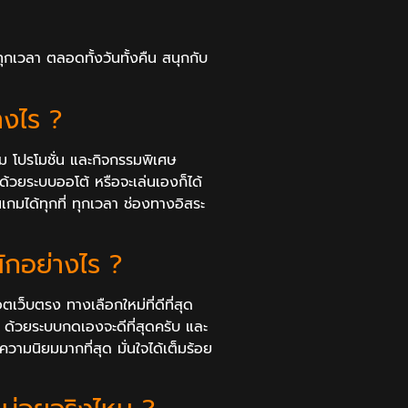
กเวลา ตลอดทั้งวันทั้งคืน สนุกกับ
างไร ?
ม โปรโมชั่น และกิจกรรมพิเศษ
ด้วยระบบออโต้ หรือจะเล่นเองก็ได้
กมได้ทุกที่ ทุกเวลา ช่องทางอิสระ
ักอย่างไร ?
ว็บตรง ทางเลือกใหม่ที่ดีที่สุด
 ด้วยระบบกดเองจะดีที่สุดครับ และ
ความนิยมมากที่สุด มั่นใจได้เต็มร้อย