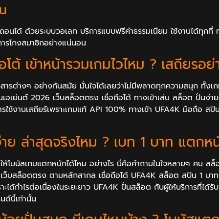
ัน
อนได้ ด้วยระบบวอเลท บริการแบบฟรีค่าธรรมเนียม ใช้งานได้ทุกที่ ทุ
่มีการโกงสมาชิกอย่างแน่นอน
ต้ เข้าหน้ารวมเกมไวไหม ? เสถียรอย่
ารต่างๆ อย่างทันสมัย มั่นใจได้เลยว่าไม่มีพลาดทุกความสนุก ทั้งเก
เอเย่นต์ 2026 เว็บสล็อตตรง เชื่อถือได้ ทางเข้าเล่น สล็อต ปั่นง่าย
บการใช้งานเสถียร์เพราะเกมแท้ API 100% ทางเข้า UFA4K มือถือ สปินเ
ย ล่าสุดจริงไหม ? เบท 1 บาท แตกหน
้โบนัสเกมแตกหนักได้ไหม อย่างไร นี่คือคำถามในใจหลายๆ คน สล็อตเ
์ เว็บสล็อตตรง ตามหลักสากล เชื่อถือได้ UFA4K สล็อต สปิน 1 บาท
ด้กำไรต่อเนื่องในระยะยาว UFA4K ปั่นสล็อต กับผู้ให้บริการที่ได้รับ
์นี้เท่านั้น