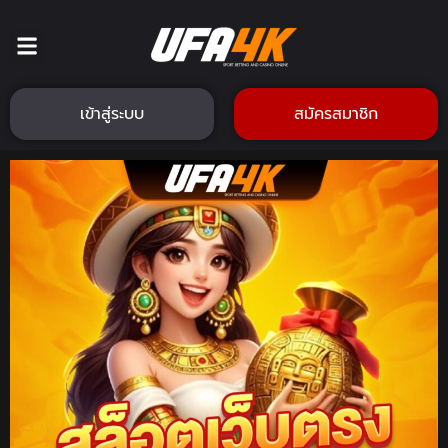
เข้าสู่ระบบ
สมัครสมาชิก