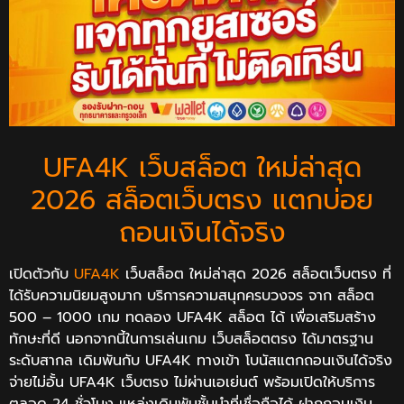
UFA4K เว็บสล็อต ใหม่ล่าสุด
2026 สล็อตเว็บตรง แตกบ่อย
ถอนเงินได้จริง
เปิดตัวกับ
UFA4K
เว็บสล็อต ใหม่ล่าสุด 2026 สล็อตเว็บตรง ที่
ได้รับความนิยมสูงมาก บริการความสนุกครบวงจร จาก สล็อต
500 – 1000 เกม ทดลอง UFA4K สล็อต ได้ เพื่อเสริมสร้าง
ทักษะที่ดี นอกจากนี้ในการเล่นเกม เว็บสล็อตตรง ได้มาตรฐาน
ระดับสากล เดิมพันกับ UFA4K ทางเข้า โบนัสแตกถอนเงินได้จริง
จ่ายไม่อั้น UFA4K เว็บตรง ไม่ผ่านเอเย่นต์ พร้อมเปิดให้บริการ
ตลอด 24 ชั่วโมง แหล่งเดิมพันชั้นนำที่เชื่อถือได้ ฝากถอนเงิน