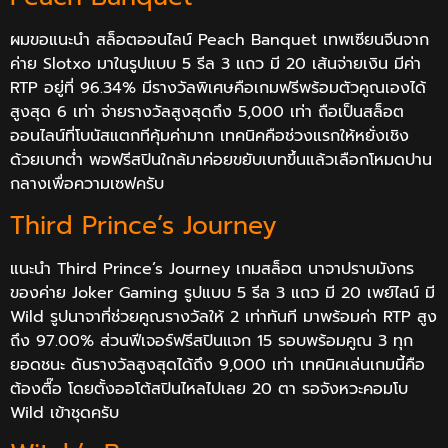
ผมขอแนะนำ สล็อตออนไลน์ Peach Banquet เทพเซียนจีนจาก
ค่าย Slotxo มาในรูปแบบ 5 รีล 3 แถว มี 20 เส้นจ่ายเงิน มีค่า
RTP อยู่ที่ 96.34% มีรางวัลพิเศษคือเกมฟรีพร้อมตัวคูณเองได้
สูงสุด 6 เท่า จ่ายรางวัลสูงสุดถึง 5,000 เท่า ถือเป็นสล็อต
ออนไลน์ที่โบนัสแตกทีคุ้มค่ามาก เทคนิคคือช่วงแรกให้หยั่งเชิง
ด้วยเบทต่ำ พอฟรีสปินใกล้มาค่อยขยับเบทขึ้นแล้วเลือกโหมดปาน
กลางเพื่อความเซฟครับ
Third Prince’s Journey
แนะนำ Third Prince’s Journey เกมสล็อต นาจาปราบมังกร
ของค่าย Joker Gaming รูปแบบ 5 รีล 3 แถว มี 20 เพย์ไลน์ มี
Wild รูปนาจาที่ช่วยคูณรางวัลให้ 2 เท่าทันที มาพร้อมค่า RTP สูง
ถึง 97.00% ส่วนฟีเจอร์ฟรีสปินแจก 15 รอบพร้อมคูณ 3 ทุก
ยอดชนะ ดันรางวัลสูงสุดได้ถึง 9,000 เท่า เทคนิคเล่นเกมนี้คือ
ต้องตื๊อ โดยตั้งออโต้สปินไหลไปเลย 20 ตา รอจังหวะคอมโบ
Wild เข้าชุดครับ