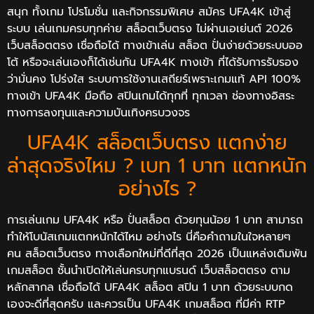
สนุก ทั้งเกม โปรโมชั่น และกิจกรรมพิเศษ สมัคร UFA4K เข้าสู่
ระบบ เล่นเกมครบทุกค่าย สล็อตเว็บตรง ไม่ผ่านเอเย่นต์ 2026
เว็บสล็อตตรง เชื่อถือได้ ทางเข้าเล่น สล็อต ปั่นง่ายด้วยระบบออ
โต้ หรือจะเล่นเองก็ได้เช่นกัน UFA4K ทางเข้า ที่ได้รับการรับรอง
ว่ามั่นคง โปร่งใส ระบบการใช้งานเสถียร์เพราะเกมแท้ API 100%
ทางเข้า UFA4K มือถือ สปินเกมได้ทุกที่ ทุกเวลา ช่องทางอิสระ
ทางการลงทุนและความบันเทิงครบวงจร
UFA4K สล็อตเว็บตรง แตกง่าย
ล่าสุดจริงไหม ? เบท 1 บาท แตกหนัก
อย่างไร ?
การเล่นเกม UFA4K หรือ ปั่นสล็อต ด้วยทุนน้อย 1 บาท สามารถ
ทำให้โบนัสเกมแตกหนักได้ไหม อย่างไร นี่คือคำถามในใจหลายๆ
คน สล็อตเว็บตรง ทางเลือกใหม่ที่ดีที่สุด 2026 เป็นแหล่งเดิมพัน
เกมสล็อต ชั้นนำเปิดให้เล่นครบทุกแบรนด์ เว็บสล็อตตรง ตาม
หลักสากล เชื่อถือได้ UFA4K สล็อต สปิน 1 บาท ด้วยระบบกด
เองจะดีที่สุดครับ และควรเป็น UFA4K เกมสล็อต ที่มีค่า RTP