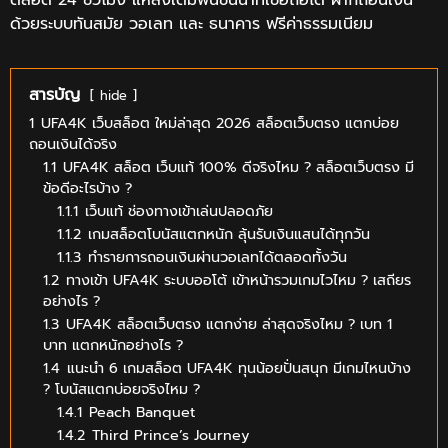
ด้วยระบบทันสมัย วอเลท และ ธนาคาร ฟรีค่าธรรมเนียม
สารบัญ
hide
1
UFA4K เว็บสล็อต ใหม่ล่าสุด 2026 สล็อตเว็บตรง แตกบ่อย
ถอนเงินได้จริง
1.1
UFA4K สล็อต เว็บแท้ 100% ดีจริงไหม ? สล็อตเว็บตรง มี
ข้อดีอะไรบ้าง ?
1.1.1
เว็บแท้ ช่องทางเข้าเล่นปลอดภัย
1.1.2
เกมสล็อตโบนัสแตกหนัก ลุ้นรับเงินแสนได้ทุกวัน
1.1.3
ทำรายการถอนเงินผ่านวอเลทได้ตลอดทั้งวัน
1.2
ทางเข้า UFA4K ระบบออโต้ เข้าหน้ารวมเกมไวไหม ? เสถียร
อย่างไร ?
1.3
UFA4K สล็อตเว็บตรง แตกง่าย ล่าสุดจริงไหม ? เบท 1
บาท แตกหนักอย่างไร ?
1.4
แนะนำ 6 เกมสล็อต UFA4K ทุนน้อยปั่นสนุก มีเกมไหนบ้าง
? โบนัสแตกบ่อยจริงไหม ?
1.4.1
Peach Banquet
1.4.2
Third Prince’s Journey