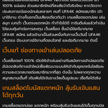
100% แน่นอน ส่วนสมาชิกใหม่ที่สงสัยว่าดีจริงไหม หากวัดจาก
ประสบการณ์ของนักเล่นหลายๆ คนที่ UFA4K สมัครสมาชิก เข้า
มาใช้งาน ต่างก็บอกเป็นเสียงเดียวกันว่า เกมสล็อตแตกบ่อย เล่น
สนุก เบทต่ำ เว็บตรงแตกหนัก ทำกำไรได้ดี การันตีเล่นแล้วทำเงิน
ได้แบบคุ้มค่าต่อการลงทุน เว็บสล็อต ชั้นนำมีข้อดีมากมาย
UFA4K สมัคร แล้วเข้ามาเป็นส่วนหนึ่งกับทางเว็บวันนี้ UFA4K
เว็บตรง มีระบบการใช้งานที่ตอบโจทย์ และข้อดีมากมาย ดังนี้
เว็บแท้ ช่องทางเข้าเล่นปลอดภัย
เว็บสล็อตแท้ 100% เปิดให้เข้าเล่นอย่างทันสมัยทางเข้าปลอดภัย
อัปเดตลิงก์ทางเข้าใหม่เพื่อพัฒนาระบบให้เข้ากับยุคเทคโนโลยีและ
ความสะดวกสบายต่อสมาชิกมากที่สุด ดังนั้น ไม่พลาดทุกความ
สนุกสนานเต็มที่ เดิมพันได้เงินรางวัลเต็มรูปแบบ เชื่อถือได้จริง
เกมสล็อตโบนัสแตกหนัก ลุ้นรับเงินแสน
ได้ทุกวัน
เกมสล็อตแตกบ่อย แตกหนัก พร้อมลุ้นรับเงินแสนได้เต็มทุกบบิล