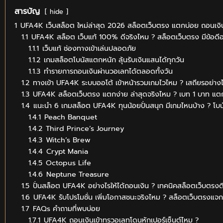
สารบัญ
hide
1
UFA4K เว็บสล็อต ใหม่ล่าสุด 2026 สล็อตเว็บตรง แตกบ่อย ถอนเงิน
1.1
UFA4K สล็อต เว็บแท้ 100% ดีจริงไหม ? สล็อตเว็บตรง มีข้อดีอ
1.1.1
เว็บแท้ ช่องทางเข้าเล่นปลอดภัย
1.1.2
เกมสล็อตโบนัสแตกหนัก ลุ้นรับเงินแสนได้ทุกวัน
1.1.3
ทำรายการถอนเงินผ่านวอเลทได้ตลอดทั้งวัน
1.2
ทางเข้า UFA4K ระบบออโต้ เข้าหน้ารวมเกมไวไหม ? เสถียรอย่าง
1.3
UFA4K สล็อตเว็บตรง แตกง่าย ล่าสุดจริงไหม ? เบท 1 บาท แต
1.4
แนะนำ 6 เกมสล็อต UFA4K ทุนน้อยปั่นสนุก มีเกมไหนบ้าง ? โบ
1.4.1
Peach Banquet
1.4.2
Third Prince’s Journey
1.4.3
Witch’s Brew
1.4.4
Crypt Mania
1.4.5
Octopus Life
1.4.6
Neptune Treasure
1.5
ปั่นสล็อต UFA4K อย่างไรให้ได้ถอนเงิน ? เทคนิคสล็อตเว็บตรงด
1.6
UFA4K รับโปรโมชั่น เพิ่มโอกาสชนะจริงไหม ? สล็อตเว็บตรงแจกเ
1.7
FAQs คำถามที่พบบ่อย
1.7.1
UFA4K ถอนเงินเข้าทรูวอเลทโดนหักเปอร์เซ็นต์ไหม ?