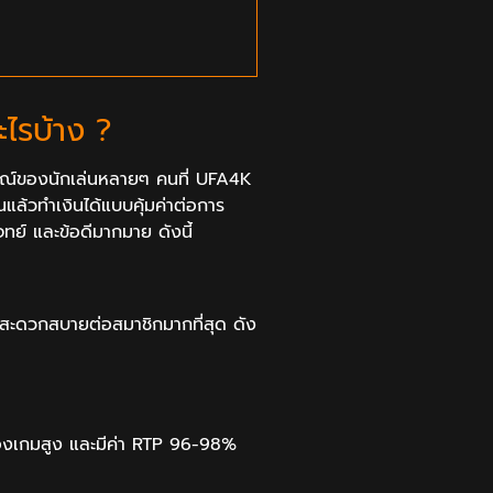
ไรบ้าง ?
การณ์ของนักเล่นหลายๆ คนที่ UFA4K
แล้วทำเงินได้แบบคุ้มค่าต่อการ
ทย์ และข้อดีมากมาย ดังนี้
ามสะดวกสบายต่อสมาชิกมากที่สุด ดัง
กของเกมสูง และมีค่า RTP 96-98%