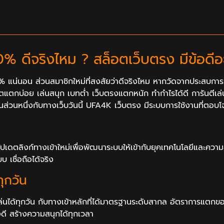
% ดีจริงไหม ? สล็อตเว็บตรง มีข้อดีอะ
100% แน่นอน ส่วนสมาชิกใหม่ที่สงสัยว่าดีจริงไหม หากวัดจากประสบ
อตแตกบ่อย เล่นสนุก เบทต่ำ เว็บตรงแตกหนัก ทำกำไรได้ดี การันตีเล่น
นส่วนหนึ่งกับทางเว็บวันนี้ UFA4K เว็บตรง มีระบบการใช้งานที่ตอบโจ
ัปเดตลิงก์ทางเข้าใหม่เพื่อพัฒนาระบบให้เข้ากับยุคเทคโนโลยีและคว
 เชื่อถือได้จริง
ุกวัน
ล่นได้ทุกวัน กับทางเข้าหลักที่ได้มาตรฐานระดับสากล อัตราการแต
างดี สร้างความสนุกได้ทุกเวลา