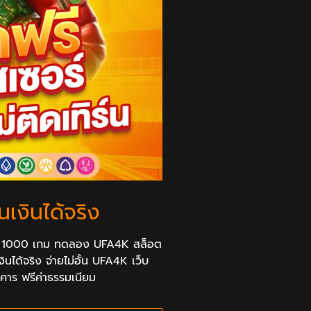
เงินได้จริง
0 – 1000 เกม ทดลอง UFA4K สล็อต
นได้จริง จ่ายไม่อั้น UFA4K เว็บ
าคาร ฟรีค่าธรรมเนียม