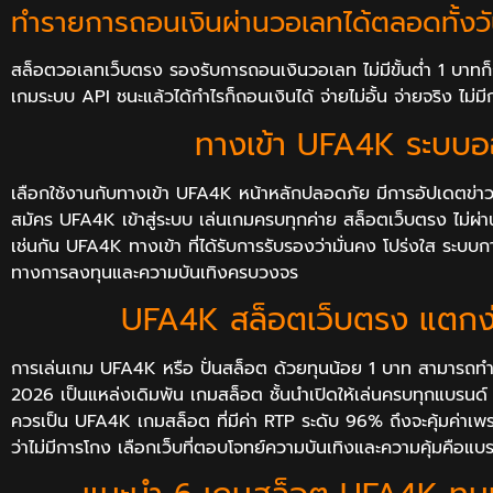
ทำรายการถอนเงินผ่านวอเลทได้ตลอดทั้งว
สล็อตวอเลทเว็บตรง รองรับการถอนเงินวอเลท ไม่มีขั้นต่ำ 1 บาทก็ถ
เกมระบบ API ชนะแล้วได้กำไรก็ถอนเงินได้ จ่ายไม่อั้น จ่ายจริง ไม
ทางเข้า UFA4K ระบบออโ
เลือกใช้งานกับทางเข้า UFA4K หน้าหลักปลอดภัย มีการอัปเดตข่าวส
สมัคร UFA4K เข้าสู่ระบบ เล่นเกมครบทุกค่าย สล็อตเว็บตรง ไม่ผ่าน
เช่นกัน UFA4K ทางเข้า ที่ได้รับการรับรองว่ามั่นคง โปร่งใส ระบ
ทางการลงทุนและความบันเทิงครบวงจร
UFA4K สล็อตเว็บตรง แตกง่า
การเล่นเกม UFA4K หรือ ปั่นสล็อต ด้วยทุนน้อย 1 บาท สามารถทำให
2026 เป็นแหล่งเดิมพัน เกมสล็อต ชั้นนำเปิดให้เล่นครบทุกแบรนด
ควรเป็น UFA4K เกมสล็อต ที่มีค่า RTP ระดับ 96% ถึงจะคุ้มค่าเพราะไ
ว่าไม่มีการโกง เลือกเว็บที่ตอบโจทย์ความบันเทิงและความคุ้มคือแบรนด