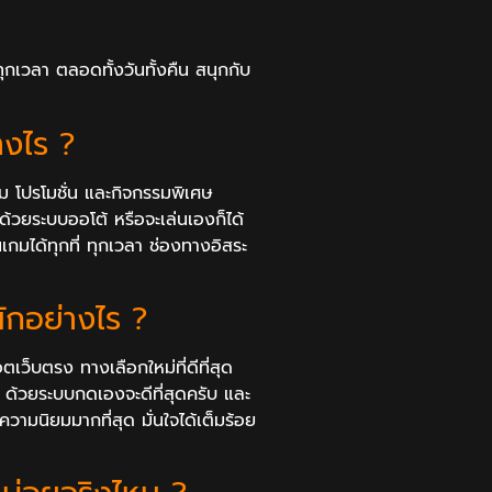
กเวลา ตลอดทั้งวันทั้งคืน สนุกกับ
างไร ?
ม โปรโมชั่น และกิจกรรมพิเศษ
ด้วยระบบออโต้ หรือจะเล่นเองก็ได้
กมได้ทุกที่ ทุกเวลา ช่องทางอิสระ
ักอย่างไร ?
ว็บตรง ทางเลือกใหม่ที่ดีที่สุด
 ด้วยระบบกดเองจะดีที่สุดครับ และ
ความนิยมมากที่สุด มั่นใจได้เต็มร้อย