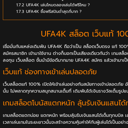
1.7.2
UFA4K เล่นโหมดลองเล่นได้ฟรีไหม ?
1.7.3
UFA4K ซื้อฟรีสปินต่ำสุดกี่บาท ?
UFA4K สล็อต เว็บแท้ 100
เชื่อมั่นกับแหล่งเดิมพัน UFA4K ถือว่าเป็น สล็อตเว็บตรง แท้ 
สมัครสมาชิก เข้ามาใช้งาน ต่างก็บอกเป็นเสียงเดียวกันว่า เกมสล็
ลงทุน เว็บสล็อต ชั้นนำมีข้อดีมากมาย UFA4K สมัคร แล้วเข้ามาเป็
เว็บแท้ ช่องทางเข้าเล่นปลอดภัย
เว็บสล็อตแท้ 100% เปิดให้เข้าเล่นอย่างทันสมัยทางเข้าปลอดภัย อ
นั้น ไม่พลาดทุกความสนุกสนานเต็มที่ เดิมพันได้เงินรางวัลเต็มรูปแบบ
เกมสล็อตโบนัสแตกหนัก ลุ้นรับเงินแสนได้ท
เกมสล็อตแตกบ่อย แตกหนัก พร้อมลุ้นรับเงินแสนได้เต็มทุกบบิล เ
เวลาเล่นเกมในระยะยาวนั้นจะสร้างความคุ้มค่าให้กับผู้เล่นได้เป็นอย่