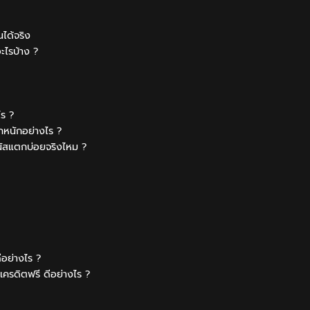
ได้จริง
ะไรบ้าง ?
ไร ?
กหนักอย่างไร ?
นัสแตกบ่อยจริงไหม ?
ีอย่างไร ?
ครดิตฟรี ดีอย่างไร ?