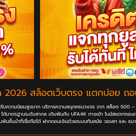
ุด 2026 สล็อตเว็บตรง แตกบ่อย ถอน
ี่ได้รับความนิยมสูงมาก บริการความสนุกครบวงจร จาก สล็อต 50
ตรง ได้มาตรฐานระดับสากล เดิมพันกับ UFA4K ทางเข้า โบนัสแตกถอนเงิ
มพันชั้นนำที่เชื่อถือได้ ฝากถอนเงินด้วยระบบทันสมัย วอเลท และ ธน