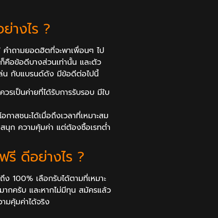
อย่างไร ?
ด้ คำถามยอดฮิตที่จะพาเพื่อนๆ ไป
ือข้อดีบางส่วนเท่านั้น และตัว
 กับแบรนด์ดัง มีข้อดีต่อไปนี้
รเป็นค่ายที่ได้รับการรับรอบ มีใบ
อกาสชนะได้เมื่อถึงเวลาที่เหมาะสม
สนุก ความคุ้มค่า แต่ต้องซื้อเรทต่ำ
รี ดีอย่างไร ?
งถึง 100% เลือกรับได้ตามที่เหมาะ
สมากครับ และหากไม่มีทุน สมัครแล้ว
ามคุ้มค่าได้จริง