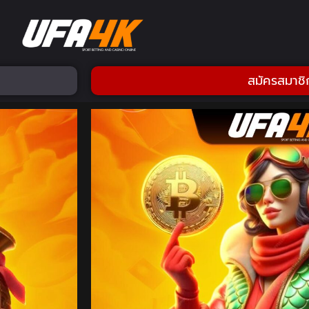
สมัครสมาชิ