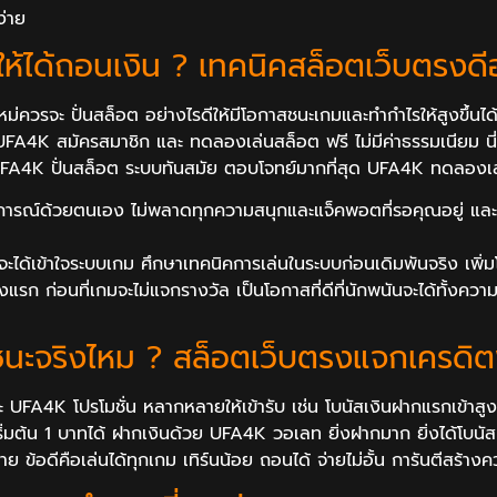
ง่าย
ห้ได้ถอนเงิน ? เทคนิคสล็อตเว็บตรงดี
หม่ควรจะ ปั่นสล็อต อย่างไรดีให้มีโอกาสชนะเกมและทำกำไรให้สูงขึ้นไ
K สมัครสมาชิก และ ทดลองเล่นสล็อต ฟรี ไม่มีค่าธรรมเนียม นี่ก็ค
 UFA4K ปั่นสล็อต ระบบทันสมัย ตอบโจทย์มากที่สุด UFA4K ทดลองเล่น
สบการณ์ด้วยตนเอง ไม่พลาดทุกความสนุกและแจ็คพอตที่รอคุณอยู่ และคว
ะได้เข้าใจระบบเกม ศึกษาเทคนิคการเล่นในระบบก่อนเดิมพันจริง เพิ่มโ
รก ก่อนที่เกมจะไม่แจกรางวัล เป็นโอกาสที่ดีที่นักพนันจะได้ทั้งความ
ชนะจริงไหม ? สล็อตเว็บตรงแจกเครดิตฟ
ะ UFA4K โปรโมชั่น หลากหลายให้เข้ารับ เช่น โบนัสเงินฝากแรกเข้าสู
ริ่มต้น 1 บาทได้ ฝากเงินด้วย UFA4K วอเลท ยิ่งฝากมาก ยิ่งได้โบนั
ข้อดีคือเล่นได้ทุกเกม เทิร์นน้อย ถอนได้ จ่ายไม่อั้น การันตีสร้างคว