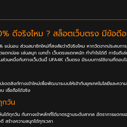
% ดีจริงไหม ? สล็อตเว็บตรง มีข้อดีอะ
100% แน่นอน ส่วนสมาชิกใหม่ที่สงสัยว่าดีจริงไหม หากวัดจากประสบ
อตแตกบ่อย เล่นสนุก เบทต่ำ เว็บตรงแตกหนัก ทำกำไรได้ดี การันตีเล่น
นส่วนหนึ่งกับทางเว็บวันนี้ UFA4K เว็บตรง มีระบบการใช้งานที่ตอบโจ
ัปเดตลิงก์ทางเข้าใหม่เพื่อพัฒนาระบบให้เข้ากับยุคเทคโนโลยีและคว
 เชื่อถือได้จริง
ุกวัน
ล่นได้ทุกวัน กับทางเข้าหลักที่ได้มาตรฐานระดับสากล อัตราการแต
างดี สร้างความสนุกได้ทุกเวลา