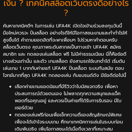
เงิน ? เทคนิคสล็อตเว็บตรงดีอย่างไร
?
ค้นหาเทคนิคดีๆ ในการเล่น UFA4K เปิดใจเข้ามร่วมลงทุนวันนี้
มือใหม่ควรจะ ปั่นสล็อต อย่างไรดีให้มีโอกาสชนะเกมและทำกำไรให้
สูงขึ้นได้ คำถามยอดฮิตที่จะพาเพื่อนๆ ไปร่วมหาคำตอบครับ
สล็อตเว็บตรง คุณภาพระดับสากลเป็นทางเข้า UFA4K สมัคร
สมาชิก และ ทดลองเล่นสล็อต ฟรี ไม่มีค่าธรรมเนียม นี่ก็คือข้อดี
บางส่วนเท่านั้น และตัว เกมสล็อต ยังสามรถใช้เบทต่ำได้ เริ่มต้น
เล่นเกม 1 บาทกับค่ายแท้ UFA4K ปั่นสล็อต ระบบทันสมัย ตอบ
โจทย์มากที่สุด UFA4K ทดลองเล่น กับแบรนด์ดัง มีข้อดีต่อไปนี้
เลือกค่ายเกมยอดนิยมที่มีรีวิวว่าโบนัสแจกจริง เพื่อหา
ประสบการณ์ด้วยตนเอง ไม่พลาดทุกความสนุกและแจ็ค
พอตที่รอคุณอยู่ และควรเป็นค่ายที่ได้รับการรับรอบ มีใบ
เซอร์ด้วย
ทดลองเล่นฟรีก่อนเพื่อเช็กความถี่ของสัญลักษณ์พิเศษ
เพื่อจะได้เข้าใจระบบเกม ศึกษาเทคนิคการเล่นในระบบก่อน
เดิมพันจริง เพิ่มโอกาสชนะได้เมื่อถึงเวลาที่เหมาะสม