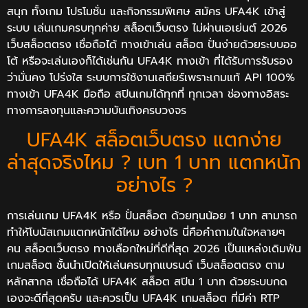
สนุก ทั้งเกม โปรโมชั่น และกิจกรรมพิเศษ สมัคร UFA4K เข้าสู่
ระบบ เล่นเกมครบทุกค่าย สล็อตเว็บตรง ไม่ผ่านเอเย่นต์ 2026
เว็บสล็อตตรง เชื่อถือได้ ทางเข้าเล่น สล็อต ปั่นง่ายด้วยระบบออ
โต้ หรือจะเล่นเองก็ได้เช่นกัน UFA4K ทางเข้า ที่ได้รับการรับรอง
ว่ามั่นคง โปร่งใส ระบบการใช้งานเสถียร์เพราะเกมแท้ API 100%
ทางเข้า UFA4K มือถือ สปินเกมได้ทุกที่ ทุกเวลา ช่องทางอิสระ
ทางการลงทุนและความบันเทิงครบวงจร
UFA4K สล็อตเว็บตรง แตกง่าย
ล่าสุดจริงไหม ? เบท 1 บาท แตกหนัก
อย่างไร ?
การเล่นเกม UFA4K หรือ ปั่นสล็อต ด้วยทุนน้อย 1 บาท สามารถ
ทำให้โบนัสเกมแตกหนักได้ไหม อย่างไร นี่คือคำถามในใจหลายๆ
คน สล็อตเว็บตรง ทางเลือกใหม่ที่ดีที่สุด 2026 เป็นแหล่งเดิมพัน
เกมสล็อต ชั้นนำเปิดให้เล่นครบทุกแบรนด์ เว็บสล็อตตรง ตาม
หลักสากล เชื่อถือได้ UFA4K สล็อต สปิน 1 บาท ด้วยระบบกด
เองจะดีที่สุดครับ และควรเป็น UFA4K เกมสล็อต ที่มีค่า RTP