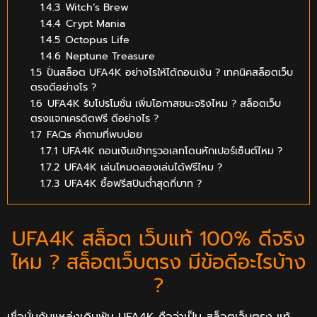
1.4.3
Witch’s Brew
1.4.4
Crypt Mania
1.4.5
Octopus Life
1.4.6
Neptune Treasure
1.5
ปั่นสล็อต UFA4K อย่างไรให้ได้ถอนเงิน ? เทคนิคสล็อตเว็บ
ตรงดีอย่างไร ?
1.6
UFA4K รับโปรโมชั่น เพิ่มโอกาสชนะจริงไหม ? สล็อตเว็บ
ตรงแจกเครดิตฟรี ดีอย่างไร ?
1.7
FAQs คำถามที่พบบ่อย
1.7.1
UFA4K ถอนเงินเข้าทรูวอเลทโดนหักเปอร์เซ็นต์ไหม ?
1.7.2
UFA4K เล่นโหมดลองเล่นได้ฟรีไหม ?
1.7.3
UFA4K ซื้อฟรีสปินต่ำสุดกี่บาท ?
UFA4K สล็อต เว็บแท้ 100% ดีจริง
ไหม ? สล็อตเว็บตรง มีข้อดีอะไรบ้าง
?
เชื่อมั่นกับแหล่งเดิมพัน UFA4K ถือว่าเป็น สล็อตเว็บตรง แท้