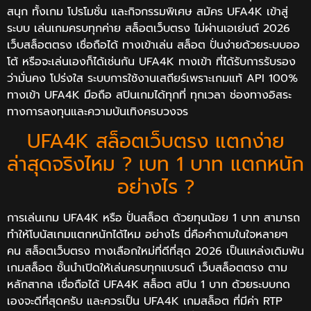
สนุก ทั้งเกม โปรโมชั่น และกิจกรรมพิเศษ สมัคร UFA4K เข้าสู่
ระบบ เล่นเกมครบทุกค่าย สล็อตเว็บตรง ไม่ผ่านเอเย่นต์ 2026
เว็บสล็อตตรง เชื่อถือได้ ทางเข้าเล่น สล็อต ปั่นง่ายด้วยระบบออ
โต้ หรือจะเล่นเองก็ได้เช่นกัน UFA4K ทางเข้า ที่ได้รับการรับรอง
ว่ามั่นคง โปร่งใส ระบบการใช้งานเสถียร์เพราะเกมแท้ API 100%
ทางเข้า UFA4K มือถือ สปินเกมได้ทุกที่ ทุกเวลา ช่องทางอิสระ
ทางการลงทุนและความบันเทิงครบวงจร
UFA4K สล็อตเว็บตรง แตกง่าย
ล่าสุดจริงไหม ? เบท 1 บาท แตกหนัก
อย่างไร ?
การเล่นเกม UFA4K หรือ ปั่นสล็อต ด้วยทุนน้อย 1 บาท สามารถ
ทำให้โบนัสเกมแตกหนักได้ไหม อย่างไร นี่คือคำถามในใจหลายๆ
คน สล็อตเว็บตรง ทางเลือกใหม่ที่ดีที่สุด 2026 เป็นแหล่งเดิมพัน
เกมสล็อต ชั้นนำเปิดให้เล่นครบทุกแบรนด์ เว็บสล็อตตรง ตาม
หลักสากล เชื่อถือได้ UFA4K สล็อต สปิน 1 บาท ด้วยระบบกด
เองจะดีที่สุดครับ และควรเป็น UFA4K เกมสล็อต ที่มีค่า RTP