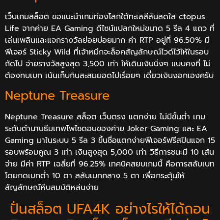
เว็บเกมสล็อต ขอแนะนำเกมท่องโลกใต้ทะเลสีสันสดใส ctopus
Life จากค่าย EA Gaming ดีไซน์แปลกใหม่ขนาด 5 รีล 4 แถว ที่
เล่นเพลินและแจกรางวัลย่อยบ่อยมาก ค่า RTP อยู่ที่ 96.50% มี
ฟีเจอร์ Sticky Wild ที่เจ้าหมึกจะล็อคสัญลักษณ์ไวด์ไว้ให้ในรอบ
ถัดไป จ่ายรางวัลสูงสุด 3,500 เท่า ให้เดินเงินนิ่งๆ แบบคงที่ ไม่
ต้องทบเบท เน้นเก็บกินสะสมยอดไปเรื่อยๆ เดี๋ยวเงินงอกเองครับ
Neptune Treasure
Neptune Treasure สล็อต เว็บตรง แตกง่าย ไม่มีขั้นต่ำ เกม
ระดับตำนานธีมเทพโพไซดอนของค่าย Joker Gaming และ EA
Gaming มาในระบบ 5 รีล 3 ขึ้นชื่อแตกง่ายฟีเจอร์ฟรีสปินแจก 15
รอบพร้อมคูณ 3 เท่า เงินสูงสุด 5,000 เท่า วิธีการชนะมี 10 เส้น
จ่าย มีค่า RTP เฉลี่ยที่ 96.25% เทคนิคสยบเกมนี้ คือการสลับเบท
โดยกดเบทต่ำ 10 ตา สลับเบทกลาง 5 ตา เพื่อกระตุ้นให้
สัญลักษณ์หีบสมบัติหล่นง่าย
ปั่นสล็อต UFA4K อย่างไรให้ได้ถอน