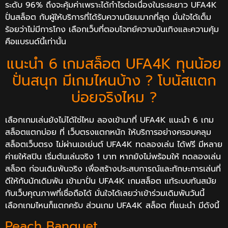
ระดับ 96% ถึงจะคุ้มค่าเพราะได้กำไรต่อเนื่องในระยะยาว UFA4K
ปั่นสล็อต กับผู้ให้บริการที่ได้รับความนิยมมากที่สุด มั่นใจได้เต็ม
ร้อยว่าไม่มีการโกง เลือกเว็บที่ตอบโจทย์ความบันเทิงและความคุ้ม
คือแบรนด์นี้เท่านั้น
แนะนำ 6 เกมสล็อต UFA4K ทุนน้อย
ปั่นสนุก มีเกมไหนบ้าง ? โบนัสแตก
บ่อยจริงไหม ?
เลือกเกมเล่นยังไม่ได้ใช่ไหม ลองเข้ามาที่ UFA4K แนะนำ 6 เกม
สล็อตแตกบ่อย ที่ เว็บตรงแตกหนัก ให้บริการอย่างครอบคลุม
สล็อตเว็บตรง ไม่ผ่านเอเย่นต์ UFA4K ทดลองเล่น ได้ฟรี มีหลาย
ค่ายให้สปิน เริ่มต้นเล่นจริง 1 บาท หากยังไม่พร้อมให้ ทดลองเล่น
สล็อต ก่อนเดิมพันจริง เพื่อสร้างประสบการณ์และทักษะการเล่นที่
ดีให้กับนักเดิมพัน เข้ามาปั่น UFA4K เกมสล็อต แท้ระบบทันสมัย
กับเว็บคุณภาพที่เชื่อถือได้ มั่นใจได้เลยว่าเข้าร่วมเดิมพันวันนี้
เลือกเกมไหนก็แตกครับ ส่วนเกม UFA4K สล็อต ที่แนะนำ มีดังนี้
Peach Banquet