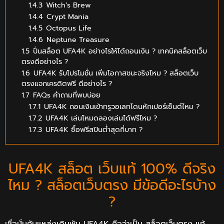
1.4.3
Witch’s Brew
1.4.4
Crypt Mania
1.4.5
Octopus Life
1.4.6
Neptune Treasure
1.5
ปั่นสล็อต UFA4K อย่างไรให้ได้ถอนเงิน ? เทคนิคสล็อตเว็บ
ตรงดีอย่างไร ?
1.6
UFA4K รับโปรโมชั่น เพิ่มโอกาสชนะจริงไหม ? สล็อตเว็บ
ตรงแจกเครดิตฟรี ดีอย่างไร ?
1.7
FAQs คำถามที่พบบ่อย
1.7.1
UFA4K ถอนเงินเข้าทรูวอเลทโดนหักเปอร์เซ็นต์ไหม ?
1.7.2
UFA4K เล่นโหมดลองเล่นได้ฟรีไหม ?
1.7.3
UFA4K ซื้อฟรีสปินต่ำสุดกี่บาท ?
UFA4K สล็อต เว็บแท้ 100% ดีจริง
ไหม ? สล็อตเว็บตรง มีข้อดีอะไรบ้าง
?
เชื่อมั่นกับแหล่งเดิมพัน UFA4K ถือว่าเป็น สล็อตเว็บตรง แท้