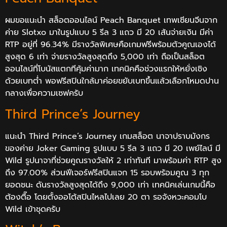
ผมขอแนะนำ สล็อตออนไลน์ Peach Banquet เทพเซียนจีนจาก
ค่าย Slotxo มาในรูปแบบ 5 รีล 3 แถว มี 20 เส้นจ่ายเงิน มีค่า
RTP อยู่ที่ 96.34% มีรางวัลพิเศษคือเกมฟรีพร้อมตัวคูณเองได้
สูงสุด 6 เท่า จ่ายรางวัลสูงสุดถึง 5,000 เท่า ถือเป็นสล็อต
ออนไลน์ที่โบนัสแตกทีคุ้มค่ามาก เทคนิคคือช่วงแรกให้หยั่งเชิง
ด้วยเบทต่ำ พอฟรีสปินใกล้มาค่อยขยับเบทขึ้นแล้วเลือกโหมดปาน
กลางเพื่อความเซฟครับ
Third Prince’s Journey
แนะนำ Third Prince’s Journey เกมสล็อต นาจาปราบมังกร
ของค่าย Joker Gaming รูปแบบ 5 รีล 3 แถว มี 20 เพย์ไลน์ มี
Wild รูปนาจาที่ช่วยคูณรางวัลให้ 2 เท่าทันที มาพร้อมค่า RTP สูง
ถึง 97.00% ส่วนฟีเจอร์ฟรีสปินแจก 15 รอบพร้อมคูณ 3 ทุก
ยอดชนะ ดันรางวัลสูงสุดได้ถึง 9,000 เท่า เทคนิคเล่นเกมนี้คือ
ต้องตื๊อ โดยตั้งออโต้สปินไหลไปเลย 20 ตา รอจังหวะคอมโบ
Wild เข้าชุดครับ