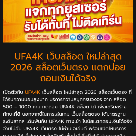
UFA4K เว็บสล็อต ใหม่ล่าสุด
2026 สล็อตเว็บตรง แตกบ่อย
ถอนเงินได้จริง
เปิดตัวกับ
UFA4K
เว็บสล็อต ใหม่ล่าสุด 2026 สล็อตเว็บตรง ที่
ได้รับความนิยมสูงมาก บริการความสนุกครบวงจร จาก สล็อต
500 – 1000 เกม ทดลอง UFA4K สล็อต ได้ เพื่อเสริมสร้าง
ทักษะที่ดี นอกจากนี้ในการเล่นเกม เว็บสล็อตตรง ได้มาตรฐาน
ระดับสากล เดิมพันกับ UFA4K ทางเข้า โบนัสแตกถอนเงินได้จริง
จ่ายไม่อั้น UFA4K เว็บตรง ไม่ผ่านเอเย่นต์ พร้อมเปิดให้บริการ
ตลอด 24 ชั่วโมง แหล่งเดิมพันชั้นนำที่เชื่อถือได้ ฝากถอนเงิน