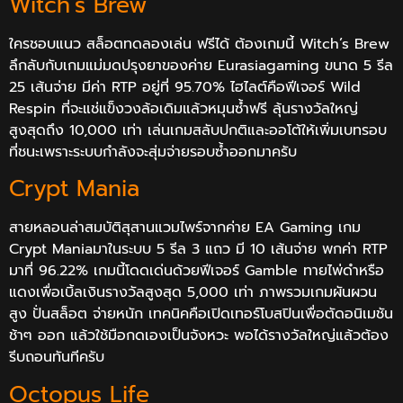
Witch’s Brew
ใครชอบแนว สล็อตทดลองเล่น ฟรีได้ ต้องเกมนี้ Witch’s Brew
ลึกลับกับเกมแม่มดปรุงยาของค่าย Eurasiagaming ขนาด 5 รีล
25 เส้นจ่าย มีค่า RTP อยู่ที่ 95.70% ไฮไลต์คือฟีเจอร์ Wild
Respin ที่จะแช่แข็งวงล้อเดิมแล้วหมุนซ้ำฟรี ลุ้นรางวัลใหญ่
สูงสุดถึง 10,000 เท่า เล่นเกมสลับปกติและออโต้ให้เพิ่มเบทรอบ
ที่ชนะเพราะระบบกำลังจะสุ่มจ่ายรอบซ้ำออกมาครับ
Crypt Mania
สายหลอนล่าสมบัติสุสานแวมไพร์จากค่าย EA Gaming เกม
Crypt Maniaมาในระบบ 5 รีล 3 แถว มี 10 เส้นจ่าย พกค่า RTP
มาที่ 96.22% เกมนี้โดดเด่นด้วยฟีเจอร์ Gamble ทายไพ่ดำหรือ
แดงเพื่อเบิ้ลเงินรางวัลสูงสุด 5,000 เท่า ภาพรวมเกมผันผวน
สูง ปั่นสล็อต จ่ายหนัก เทคนิคคือเปิดเทอร์โบสปินเพื่อตัดอนิเมชัน
ช้าๆ ออก แล้วใช้มือกดเองเป็นจังหวะ พอได้รางวัลใหญ่แล้วต้อง
รีบถอนทันทีครับ
Octopus Life