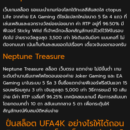
เว็บเกมสล็อต ขอแนะนำเกมท่องโลกใต้ทะเลสีสันสดใส ctopus
Life จากค่าย EA Gaming ดีไซน์แปลกใหม่ขนาด 5 รีล 4 แถว ที่
เล่นเพลินและแจกรางวัลย่อยบ่อยมาก ค่า RTP อยู่ที่ 96.50% มี
ฟีเจอร์ Sticky Wild ที่เจ้าหมึกจะล็อคสัญลักษณ์ไวด์ไว้ให้ในรอบ
ถัดไป จ่ายรางวัลสูงสุด 3,500 เท่า ให้เดินเงินนิ่งๆ แบบคงที่ ไม่
ต้องทบเบท เน้นเก็บกินสะสมยอดไปเรื่อยๆ เดี๋ยวเงินงอกเองครับ
Neptune Treasure
Neptune Treasure สล็อต เว็บตรง แตกง่าย ไม่มีขั้นต่ำ เกม
ระดับตำนานธีมเทพโพไซดอนของค่าย Joker Gaming และ EA
Gaming มาในระบบ 5 รีล 3 ขึ้นชื่อแตกง่ายฟีเจอร์ฟรีสปินแจก 15
รอบพร้อมคูณ 3 เท่า เงินสูงสุด 5,000 เท่า วิธีการชนะมี 10 เส้น
จ่าย มีค่า RTP เฉลี่ยที่ 96.25% เทคนิคสยบเกมนี้ คือการสลับเบท
โดยกดเบทต่ำ 10 ตา สลับเบทกลาง 5 ตา เพื่อกระตุ้นให้
สัญลักษณ์หีบสมบัติหล่นง่าย
ปั่นสล็อต UFA4K อย่างไรให้ได้ถอน