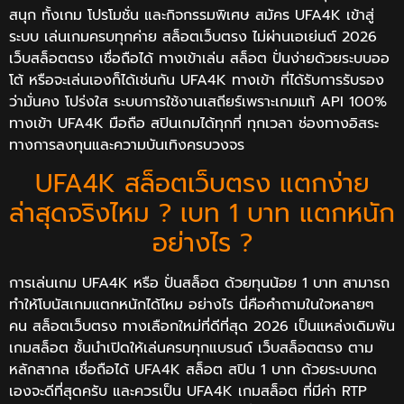
สนุก ทั้งเกม โปรโมชั่น และกิจกรรมพิเศษ สมัคร UFA4K เข้าสู่
ระบบ เล่นเกมครบทุกค่าย สล็อตเว็บตรง ไม่ผ่านเอเย่นต์ 2026
เว็บสล็อตตรง เชื่อถือได้ ทางเข้าเล่น สล็อต ปั่นง่ายด้วยระบบออ
โต้ หรือจะเล่นเองก็ได้เช่นกัน UFA4K ทางเข้า ที่ได้รับการรับรอง
ว่ามั่นคง โปร่งใส ระบบการใช้งานเสถียร์เพราะเกมแท้ API 100%
ทางเข้า UFA4K มือถือ สปินเกมได้ทุกที่ ทุกเวลา ช่องทางอิสระ
ทางการลงทุนและความบันเทิงครบวงจร
UFA4K สล็อตเว็บตรง แตกง่าย
ล่าสุดจริงไหม ? เบท 1 บาท แตกหนัก
อย่างไร ?
การเล่นเกม UFA4K หรือ ปั่นสล็อต ด้วยทุนน้อย 1 บาท สามารถ
ทำให้โบนัสเกมแตกหนักได้ไหม อย่างไร นี่คือคำถามในใจหลายๆ
คน สล็อตเว็บตรง ทางเลือกใหม่ที่ดีที่สุด 2026 เป็นแหล่งเดิมพัน
เกมสล็อต ชั้นนำเปิดให้เล่นครบทุกแบรนด์ เว็บสล็อตตรง ตาม
หลักสากล เชื่อถือได้ UFA4K สล็อต สปิน 1 บาท ด้วยระบบกด
เองจะดีที่สุดครับ และควรเป็น UFA4K เกมสล็อต ที่มีค่า RTP