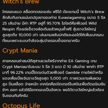
Witch’s Brew
ใครชอบแนว สล็อตทดลองเล่น ฟรีได้ ต้องเกมนี้ Witch’s Brew
ลึกลับกับเกมแม่มดปรุงยาของค่าย Eurasiagaming ขนาด 5 รีล
25 เส้นจ่าย มีค่า RTP อยู่ที่ 95.70% ไฮไลต์คือฟีเจอร์ Wild
Respin ที่จะแช่แข็งวงล้อเดิมแล้วหมุนซ้ำฟรี ลุ้นรางวัลใหญ่
สูงสุดถึง 10,000 เท่า เล่นเกมสลับปกติและออโต้ให้เพิ่มเบทรอบ
ที่ชนะเพราะระบบกำลังจะสุ่มจ่ายรอบซ้ำออกมาครับ
Crypt Mania
สายหลอนล่าสมบัติสุสานแวมไพร์จากค่าย EA Gaming เกม
Crypt Maniaมาในระบบ 5 รีล 3 แถว มี 10 เส้นจ่าย พกค่า RTP
มาที่ 96.22% เกมนี้โดดเด่นด้วยฟีเจอร์ Gamble ทายไพ่ดำหรือ
แดงเพื่อเบิ้ลเงินรางวัลสูงสุด 5,000 เท่า ภาพรวมเกมผันผวน
สูง ปั่นสล็อต จ่ายหนัก เทคนิคคือเปิดเทอร์โบสปินเพื่อตัดอนิเมชัน
ช้าๆ ออก แล้วใช้มือกดเองเป็นจังหวะ พอได้รางวัลใหญ่แล้วต้อง
รีบถอนทันทีครับ
Octopus Life