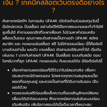
เงิน ? เทคนิคสล็อตเว็บตรงดีอย่างไร
?
ค้นหาเทคนิคดีๆ ในการเล่น UFA4K เปิดใจเข้ามร่วมลงทุนวันนี้
มือใหม่ควรจะ ปั่นสล็อต อย่างไรดีให้มีโอกาสชนะเกมและทำกำไรให้
สูงขึ้นได้ คำถามยอดฮิตที่จะพาเพื่อนๆ ไปร่วมหาคำตอบครับ
สล็อตเว็บตรง คุณภาพระดับสากลเป็นทางเข้า UFA4K สมัคร
สมาชิก และ ทดลองเล่นสล็อต ฟรี ไม่มีค่าธรรมเนียม นี่ก็คือข้อดี
บางส่วนเท่านั้น และตัว เกมสล็อต ยังสามรถใช้เบทต่ำได้ เริ่มต้น
เล่นเกม 1 บาทกับค่ายแท้ UFA4K ปั่นสล็อต ระบบทันสมัย ตอบ
โจทย์มากที่สุด UFA4K ทดลองเล่น กับแบรนด์ดัง มีข้อดีต่อไปนี้
เลือกค่ายเกมยอดนิยมที่มีรีวิวว่าโบนัสแจกจริง เพื่อหา
ประสบการณ์ด้วยตนเอง ไม่พลาดทุกความสนุกและแจ็ค
พอตที่รอคุณอยู่ และควรเป็นค่ายที่ได้รับการรับรอบ มีใบ
เซอร์ด้วย
ทดลองเล่นฟรีก่อนเพื่อเช็กความถี่ของสัญลักษณ์พิเศษ
เพื่อจะได้เข้าใจระบบเกม ศึกษาเทคนิคการเล่นในระบบก่อน
เดิมพันจริง เพิ่มโอกาสชนะได้เมื่อถึงเวลาที่เหมาะสม