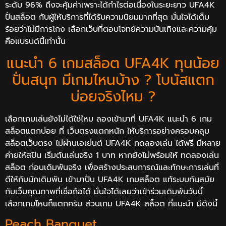
ระดับ 96% ถึงจะคุ้มค่าเพราะได้กำไรต่อเนื่องในระยะยาว UFA4K
ปั่นสล็อต กับผู้ให้บริการที่ได้รับความนิยมมากที่สุด มั่นใจได้เต็ม
ร้อยว่าไม่มีการโกง เลือกเว็บที่ตอบโจทย์ความบันเทิงและความคุ้ม
คือแบรนด์นี้เท่านั้น
แนะนำ 6 เกมสล็อต UFA4K ทุนน้อย
ปั่นสนุก มีเกมไหนบ้าง ? โบนัสแตก
บ่อยจริงไหม ?
เลือกเกมเล่นยังไม่ได้ใช่ไหม ลองเข้ามาที่ UFA4K แนะนำ 6 เกม
สล็อตแตกบ่อย ที่ เว็บตรงแตกหนัก ให้บริการอย่างครอบคลุม
สล็อตเว็บตรง ไม่ผ่านเอเย่นต์ UFA4K ทดลองเล่น ได้ฟรี มีหลาย
ค่ายให้สปิน เริ่มต้นเล่นจริง 1 บาท หากยังไม่พร้อมให้ ทดลองเล่น
สล็อต ก่อนเดิมพันจริง เพื่อสร้างประสบการณ์และทักษะการเล่นที่
ดีให้กับนักเดิมพัน เข้ามาปั่น UFA4K เกมสล็อต แท้ระบบทันสมัย
กับเว็บคุณภาพที่เชื่อถือได้ มั่นใจได้เลยว่าเข้าร่วมเดิมพันวันนี้
เลือกเกมไหนก็แตกครับ ส่วนเกม UFA4K สล็อต ที่แนะนำ มีดังนี้
Peach Banquet