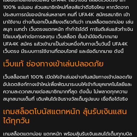
100% แน่นอน ส่วนสมาชิกใหม่ที่สงสัยว่าดีจริงไหม หากวัดจาก
ประสบการณ์ของนักเล่นหลายๆ คนที่ UFA4K สมัครสมาชิก เข้า
มาใช้งาน ต่างก็บอกเป็นเสียงเดียวกันว่า เกมสล็อตแตกบ่อย เล่น
สนุก เบทต่ำ เว็บตรงแตกหนัก ทำกำไรได้ดี การันตีเล่นแล้วทำเงิน
ได้แบบคุ้มค่าต่อการลงทุน เว็บสล็อต ชั้นนำมีข้อดีมากมาย
UFA4K สมัคร แล้วเข้ามาเป็นส่วนหนึ่งกับทางเว็บวันนี้ UFA4K
เว็บตรง มีระบบการใช้งานที่ตอบโจทย์ และข้อดีมากมาย ดังนี้
เว็บแท้ ช่องทางเข้าเล่นปลอดภัย
เว็บสล็อตแท้ 100% เปิดให้เข้าเล่นอย่างทันสมัยทางเข้าปลอดภัย
อัปเดตลิงก์ทางเข้าใหม่เพื่อพัฒนาระบบให้เข้ากับยุคเทคโนโลยีและ
ความสะดวกสบายต่อสมาชิกมากที่สุด ดังนั้น ไม่พลาดทุกความ
สนุกสนานเต็มที่ เดิมพันได้เงินรางวัลเต็มรูปแบบ เชื่อถือได้จริง
เกมสล็อตโบนัสแตกหนัก ลุ้นรับเงินแสน
ได้ทุกวัน
เกมสล็อตแตกบ่อย แตกหนัก พร้อมลุ้นรับเงินแสนได้เต็มทุกบบิล