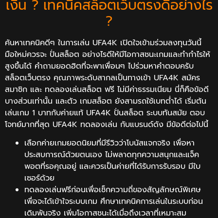
เงิน ? เทคนิคสล็อตเว็บตรงดีอย่างไร
?
ค้นหาเทคนิคดีๆ ในการเล่น UFA4K เปิดใจเข้ามร่วมลงทุนวันนี้
มือใหม่ควรจะ ปั่นสล็อต อย่างไรดีให้มีโอกาสชนะเกมและทำกำไรให้
สูงขึ้นได้ คำถามยอดฮิตที่จะพาเพื่อนๆ ไปร่วมหาคำตอบครับ
สล็อตเว็บตรง คุณภาพระดับสากลเป็นทางเข้า UFA4K สมัคร
สมาชิก และ ทดลองเล่นสล็อต ฟรี ไม่มีค่าธรรมเนียม นี่ก็คือข้อดี
บางส่วนเท่านั้น และตัว เกมสล็อต ยังสามรถใช้เบทต่ำได้ เริ่มต้น
เล่นเกม 1 บาทกับค่ายแท้ UFA4K ปั่นสล็อต ระบบทันสมัย ตอบ
โจทย์มากที่สุด UFA4K ทดลองเล่น กับแบรนด์ดัง มีข้อดีต่อไปนี้
เลือกค่ายเกมยอดนิยมที่มีรีวิวว่าโบนัสแจกจริง เพื่อหา
ประสบการณ์ด้วยตนเอง ไม่พลาดทุกความสนุกและแจ็ค
พอตที่รอคุณอยู่ และควรเป็นค่ายที่ได้รับการรับรอบ มีใบ
เซอร์ด้วย
ทดลองเล่นฟรีก่อนเพื่อเช็กความถี่ของสัญลักษณ์พิเศษ
เพื่อจะได้เข้าใจระบบเกม ศึกษาเทคนิคการเล่นในระบบก่อน
เดิมพันจริง เพิ่มโอกาสชนะได้เมื่อถึงเวลาที่เหมาะสม