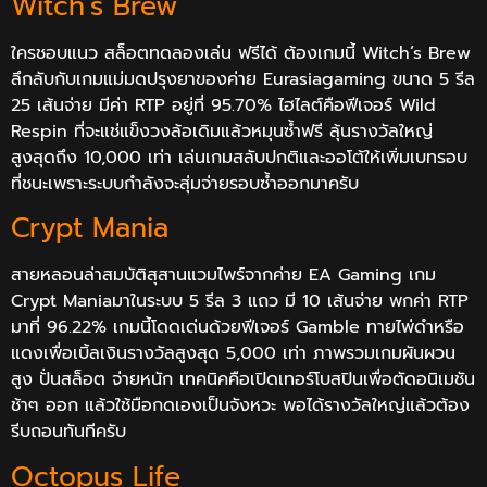
Witch’s Brew
ใครชอบแนว สล็อตทดลองเล่น ฟรีได้ ต้องเกมนี้ Witch’s Brew
ลึกลับกับเกมแม่มดปรุงยาของค่าย Eurasiagaming ขนาด 5 รีล
25 เส้นจ่าย มีค่า RTP อยู่ที่ 95.70% ไฮไลต์คือฟีเจอร์ Wild
Respin ที่จะแช่แข็งวงล้อเดิมแล้วหมุนซ้ำฟรี ลุ้นรางวัลใหญ่
สูงสุดถึง 10,000 เท่า เล่นเกมสลับปกติและออโต้ให้เพิ่มเบทรอบ
ที่ชนะเพราะระบบกำลังจะสุ่มจ่ายรอบซ้ำออกมาครับ
Crypt Mania
สายหลอนล่าสมบัติสุสานแวมไพร์จากค่าย EA Gaming เกม
Crypt Maniaมาในระบบ 5 รีล 3 แถว มี 10 เส้นจ่าย พกค่า RTP
มาที่ 96.22% เกมนี้โดดเด่นด้วยฟีเจอร์ Gamble ทายไพ่ดำหรือ
แดงเพื่อเบิ้ลเงินรางวัลสูงสุด 5,000 เท่า ภาพรวมเกมผันผวน
สูง ปั่นสล็อต จ่ายหนัก เทคนิคคือเปิดเทอร์โบสปินเพื่อตัดอนิเมชัน
ช้าๆ ออก แล้วใช้มือกดเองเป็นจังหวะ พอได้รางวัลใหญ่แล้วต้อง
รีบถอนทันทีครับ
Octopus Life