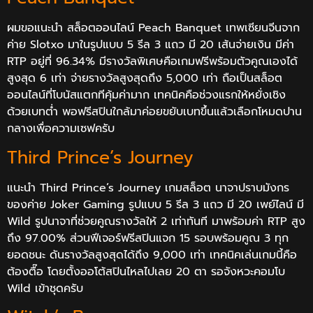
ผมขอแนะนำ สล็อตออนไลน์ Peach Banquet เทพเซียนจีนจาก
ค่าย Slotxo มาในรูปแบบ 5 รีล 3 แถว มี 20 เส้นจ่ายเงิน มีค่า
RTP อยู่ที่ 96.34% มีรางวัลพิเศษคือเกมฟรีพร้อมตัวคูณเองได้
สูงสุด 6 เท่า จ่ายรางวัลสูงสุดถึง 5,000 เท่า ถือเป็นสล็อต
ออนไลน์ที่โบนัสแตกทีคุ้มค่ามาก เทคนิคคือช่วงแรกให้หยั่งเชิง
ด้วยเบทต่ำ พอฟรีสปินใกล้มาค่อยขยับเบทขึ้นแล้วเลือกโหมดปาน
กลางเพื่อความเซฟครับ
Third Prince’s Journey
แนะนำ Third Prince’s Journey เกมสล็อต นาจาปราบมังกร
ของค่าย Joker Gaming รูปแบบ 5 รีล 3 แถว มี 20 เพย์ไลน์ มี
Wild รูปนาจาที่ช่วยคูณรางวัลให้ 2 เท่าทันที มาพร้อมค่า RTP สูง
ถึง 97.00% ส่วนฟีเจอร์ฟรีสปินแจก 15 รอบพร้อมคูณ 3 ทุก
ยอดชนะ ดันรางวัลสูงสุดได้ถึง 9,000 เท่า เทคนิคเล่นเกมนี้คือ
ต้องตื๊อ โดยตั้งออโต้สปินไหลไปเลย 20 ตา รอจังหวะคอมโบ
Wild เข้าชุดครับ