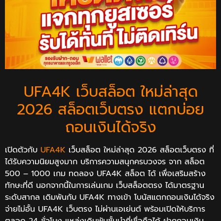
UFA4K เว็บสล็อต ใหม่ล่าสุด
2026 สล็อตเว็บตรง แตกบ่อย
ถอนเงินได้จริง
เปิดตัวกับ
UFA4K
เว็บสล็อต ใหม่ล่าสุด 2026 สล็อตเว็บตรง ที่
ได้รับความนิยมสูงมาก บริการความสนุกครบวงจร จาก สล็อต
500 – 1000 เกม ทดลอง UFA4K สล็อต ได้ เพื่อเสริมสร้าง
ทักษะที่ดี นอกจากนี้ในการเล่นเกม เว็บสล็อตตรง ได้มาตรฐาน
ระดับสากล เดิมพันกับ UFA4K ทางเข้า โบนัสแตกถอนเงินได้จริง
จ่ายไม่อั้น UFA4K เว็บตรง ไม่ผ่านเอเย่นต์ พร้อมเปิดให้บริการ
ตลอด 24 ชั่วโมง แหล่งเดิมพันชั้นนำที่เชื่อถือได้ ฝากถอนเงิน