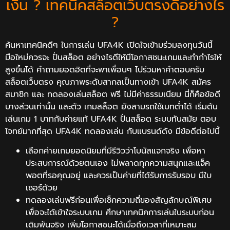
เงิน ? เทคนิคสล็อตเว็บตรงดีอย่างไร
?
ค้นหาเทคนิคดีๆ ในการเล่น UFA4K เปิดใจเข้ามร่วมลงทุนวันนี้
มือใหม่ควรจะ ปั่นสล็อต อย่างไรดีให้มีโอกาสชนะเกมและทำกำไรให้
สูงขึ้นได้ คำถามยอดฮิตที่จะพาเพื่อนๆ ไปร่วมหาคำตอบครับ
สล็อตเว็บตรง คุณภาพระดับสากลเป็นทางเข้า UFA4K สมัคร
สมาชิก และ ทดลองเล่นสล็อต ฟรี ไม่มีค่าธรรมเนียม นี่ก็คือข้อดี
บางส่วนเท่านั้น และตัว เกมสล็อต ยังสามรถใช้เบทต่ำได้ เริ่มต้น
เล่นเกม 1 บาทกับค่ายแท้ UFA4K ปั่นสล็อต ระบบทันสมัย ตอบ
โจทย์มากที่สุด UFA4K ทดลองเล่น กับแบรนด์ดัง มีข้อดีต่อไปนี้
เลือกค่ายเกมยอดนิยมที่มีรีวิวว่าโบนัสแจกจริง เพื่อหา
ประสบการณ์ด้วยตนเอง ไม่พลาดทุกความสนุกและแจ็ค
พอตที่รอคุณอยู่ และควรเป็นค่ายที่ได้รับการรับรอบ มีใบ
เซอร์ด้วย
ทดลองเล่นฟรีก่อนเพื่อเช็กความถี่ของสัญลักษณ์พิเศษ
เพื่อจะได้เข้าใจระบบเกม ศึกษาเทคนิคการเล่นในระบบก่อน
เดิมพันจริง เพิ่มโอกาสชนะได้เมื่อถึงเวลาที่เหมาะสม