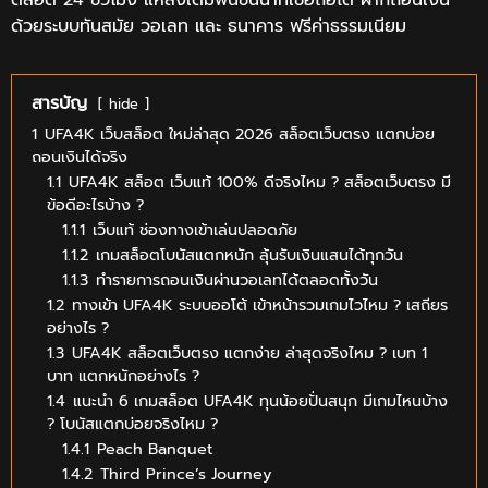
ด้วยระบบทันสมัย วอเลท และ ธนาคาร ฟรีค่าธรรมเนียม
สารบัญ
hide
1
UFA4K เว็บสล็อต ใหม่ล่าสุด 2026 สล็อตเว็บตรง แตกบ่อย
ถอนเงินได้จริง
1.1
UFA4K สล็อต เว็บแท้ 100% ดีจริงไหม ? สล็อตเว็บตรง มี
ข้อดีอะไรบ้าง ?
1.1.1
เว็บแท้ ช่องทางเข้าเล่นปลอดภัย
1.1.2
เกมสล็อตโบนัสแตกหนัก ลุ้นรับเงินแสนได้ทุกวัน
1.1.3
ทำรายการถอนเงินผ่านวอเลทได้ตลอดทั้งวัน
1.2
ทางเข้า UFA4K ระบบออโต้ เข้าหน้ารวมเกมไวไหม ? เสถียร
อย่างไร ?
1.3
UFA4K สล็อตเว็บตรง แตกง่าย ล่าสุดจริงไหม ? เบท 1
บาท แตกหนักอย่างไร ?
1.4
แนะนำ 6 เกมสล็อต UFA4K ทุนน้อยปั่นสนุก มีเกมไหนบ้าง
? โบนัสแตกบ่อยจริงไหม ?
1.4.1
Peach Banquet
1.4.2
Third Prince’s Journey