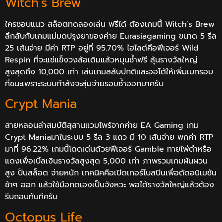
Witch’s Brew
ใครชอบแนว สล็อตทดลองเล่น ฟรีได้ ต้องเกมนี้ Witch’s Brew
ลึกลับกับเกมแม่มดปรุงยาของค่าย Eurasiagaming ขนาด 5 รีล
25 เส้นจ่าย มีค่า RTP อยู่ที่ 95.70% ไฮไลต์คือฟีเจอร์ Wild
Respin ที่จะแช่แข็งวงล้อเดิมแล้วหมุนซ้ำฟรี ลุ้นรางวัลใหญ่
สูงสุดถึง 10,000 เท่า เล่นเกมสลับปกติและออโต้ให้เพิ่มเบทรอบ
ที่ชนะเพราะระบบกำลังจะสุ่มจ่ายรอบซ้ำออกมาครับ
Crypt Mania
สายหลอนล่าสมบัติสุสานแวมไพร์จากค่าย EA Gaming เกม
Crypt Maniaมาในระบบ 5 รีล 3 แถว มี 10 เส้นจ่าย พกค่า RTP
มาที่ 96.22% เกมนี้โดดเด่นด้วยฟีเจอร์ Gamble ทายไพ่ดำหรือ
แดงเพื่อเบิ้ลเงินรางวัลสูงสุด 5,000 เท่า ภาพรวมเกมผันผวน
สูง ปั่นสล็อต จ่ายหนัก เทคนิคคือเปิดเทอร์โบสปินเพื่อตัดอนิเมชัน
ช้าๆ ออก แล้วใช้มือกดเองเป็นจังหวะ พอได้รางวัลใหญ่แล้วต้อง
รีบถอนทันทีครับ
Octopus Life