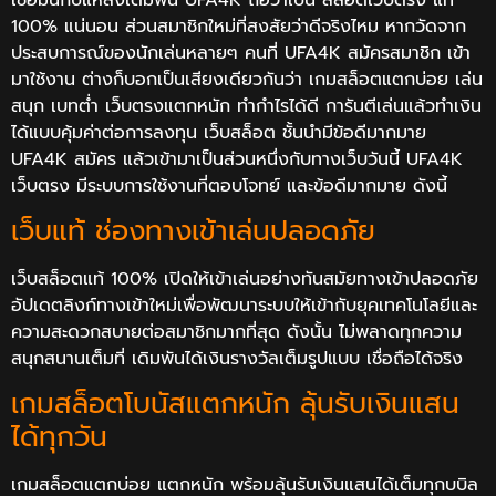
100% แน่นอน ส่วนสมาชิกใหม่ที่สงสัยว่าดีจริงไหม หากวัดจาก
ประสบการณ์ของนักเล่นหลายๆ คนที่ UFA4K สมัครสมาชิก เข้า
มาใช้งาน ต่างก็บอกเป็นเสียงเดียวกันว่า เกมสล็อตแตกบ่อย เล่น
สนุก เบทต่ำ เว็บตรงแตกหนัก ทำกำไรได้ดี การันตีเล่นแล้วทำเงิน
ได้แบบคุ้มค่าต่อการลงทุน เว็บสล็อต ชั้นนำมีข้อดีมากมาย
UFA4K สมัคร แล้วเข้ามาเป็นส่วนหนึ่งกับทางเว็บวันนี้ UFA4K
เว็บตรง มีระบบการใช้งานที่ตอบโจทย์ และข้อดีมากมาย ดังนี้
เว็บแท้ ช่องทางเข้าเล่นปลอดภัย
เว็บสล็อตแท้ 100% เปิดให้เข้าเล่นอย่างทันสมัยทางเข้าปลอดภัย
อัปเดตลิงก์ทางเข้าใหม่เพื่อพัฒนาระบบให้เข้ากับยุคเทคโนโลยีและ
ความสะดวกสบายต่อสมาชิกมากที่สุด ดังนั้น ไม่พลาดทุกความ
สนุกสนานเต็มที่ เดิมพันได้เงินรางวัลเต็มรูปแบบ เชื่อถือได้จริง
เกมสล็อตโบนัสแตกหนัก ลุ้นรับเงินแสน
ได้ทุกวัน
เกมสล็อตแตกบ่อย แตกหนัก พร้อมลุ้นรับเงินแสนได้เต็มทุกบบิล