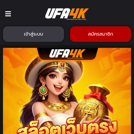
เข้าสู่ระบบ
สมัครสมาชิก