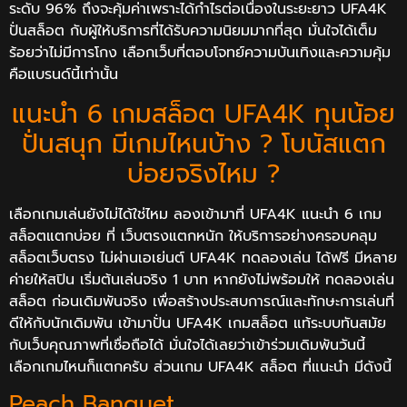
ระดับ 96% ถึงจะคุ้มค่าเพราะได้กำไรต่อเนื่องในระยะยาว UFA4K
ปั่นสล็อต กับผู้ให้บริการที่ได้รับความนิยมมากที่สุด มั่นใจได้เต็ม
ร้อยว่าไม่มีการโกง เลือกเว็บที่ตอบโจทย์ความบันเทิงและความคุ้ม
คือแบรนด์นี้เท่านั้น
แนะนำ 6 เกมสล็อต UFA4K ทุนน้อย
ปั่นสนุก มีเกมไหนบ้าง ? โบนัสแตก
บ่อยจริงไหม ?
เลือกเกมเล่นยังไม่ได้ใช่ไหม ลองเข้ามาที่ UFA4K แนะนำ 6 เกม
สล็อตแตกบ่อย ที่ เว็บตรงแตกหนัก ให้บริการอย่างครอบคลุม
สล็อตเว็บตรง ไม่ผ่านเอเย่นต์ UFA4K ทดลองเล่น ได้ฟรี มีหลาย
ค่ายให้สปิน เริ่มต้นเล่นจริง 1 บาท หากยังไม่พร้อมให้ ทดลองเล่น
สล็อต ก่อนเดิมพันจริง เพื่อสร้างประสบการณ์และทักษะการเล่นที่
ดีให้กับนักเดิมพัน เข้ามาปั่น UFA4K เกมสล็อต แท้ระบบทันสมัย
กับเว็บคุณภาพที่เชื่อถือได้ มั่นใจได้เลยว่าเข้าร่วมเดิมพันวันนี้
เลือกเกมไหนก็แตกครับ ส่วนเกม UFA4K สล็อต ที่แนะนำ มีดังนี้
Peach Banquet