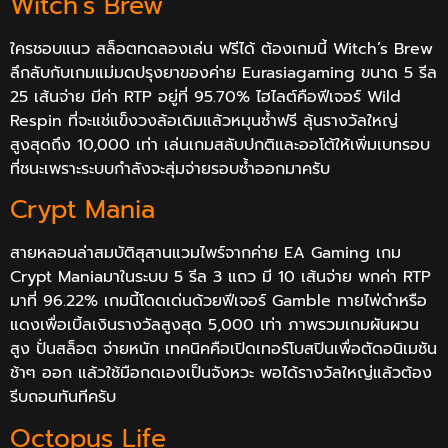
Witch’s Brew
ใครชอบแนว สล็อตทดลองเล่น ฟรีได้ ต้องเกมนี้ Witch’s Brew
ลึกลับกับเกมแม่มดปรุงยาของค่าย Eurasiagaming ขนาด 5 รีล
25 เส้นจ่าย มีค่า RTP อยู่ที่ 95.70% ไฮไลต์คือฟีเจอร์ Wild
Respin ที่จะแช่แข็งวงล้อเดิมแล้วหมุนซ้ำฟรี ลุ้นรางวัลใหญ่
สูงสุดถึง 10,000 เท่า เล่นเกมสลับปกติและออโต้ให้เพิ่มเบทรอบ
ที่ชนะเพราะระบบกำลังจะสุ่มจ่ายรอบซ้ำออกมาครับ
Crypt Mania
สายหลอนล่าสมบัติสุสานแวมไพร์จากค่าย EA Gaming เกม
Crypt Maniaมาในระบบ 5 รีล 3 แถว มี 10 เส้นจ่าย พกค่า RTP
มาที่ 96.22% เกมนี้โดดเด่นด้วยฟีเจอร์ Gamble ทายไพ่ดำหรือ
แดงเพื่อเบิ้ลเงินรางวัลสูงสุด 5,000 เท่า ภาพรวมเกมผันผวน
สูง ปั่นสล็อต จ่ายหนัก เทคนิคคือเปิดเทอร์โบสปินเพื่อตัดอนิเมชัน
ช้าๆ ออก แล้วใช้มือกดเองเป็นจังหวะ พอได้รางวัลใหญ่แล้วต้อง
รีบถอนทันทีครับ
Octopus Life