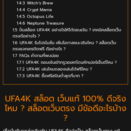
1.4.3
Witch’s Brew
1.4.4
Crypt Mania
1.4.5
Octopus Life
1.4.6
Neptune Treasure
1.5
ปั่นสล็อต UFA4K อย่างไรให้ได้ถอนเงิน ? เทคนิคสล็อตเว็บ
ตรงดีอย่างไร ?
1.6
UFA4K รับโปรโมชั่น เพิ่มโอกาสชนะจริงไหม ? สล็อตเว็บ
ตรงแจกเครดิตฟรี ดีอย่างไร ?
1.7
FAQs คำถามที่พบบ่อย
1.7.1
UFA4K ถอนเงินเข้าทรูวอเลทโดนหักเปอร์เซ็นต์ไหม ?
1.7.2
UFA4K เล่นโหมดลองเล่นได้ฟรีไหม ?
1.7.3
UFA4K ซื้อฟรีสปินต่ำสุดกี่บาท ?
UFA4K สล็อต เว็บแท้ 100% ดีจริง
ไหม ? สล็อตเว็บตรง มีข้อดีอะไรบ้าง
?
เชื่อมั่นกับแหล่งเดิมพัน UFA4K ถือว่าเป็น สล็อตเว็บตรง แท้