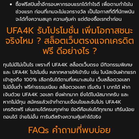
ซื้อฟรีสปินซ้ำอีกรอบหากรอบแรกได้กำไรดี เพื่อตามกำไรใน
ช่วงแรก ก่อนที่เกมจะไม่แจกรางวัล เป็นโอกาสที่ดีที่นักพนัน
จะได้ทั้งความสนุก ความคุ้มค่า แต่ต้องซื้อเรทต่ำก่อน
UFA4K รับโปรโมชั่น เพิ่มโอกาสชนะ
จริงไหม ? สล็อตเว็บตรงแจกเครดิต
ฟรี ดีอย่างไร ?
ทุนไม่มีไม่เป็นไร เพราะที่ UFA4K สล็อตเว็บตรง มีกิจกรรมพิเศษ
และ UFA4K โปรโมชั่น หลากหลายให้เข้ารับ เช่น โบนัสเงินฝากแรก
เข้าสูงถึง 100% เลือกรับได้ตามที่เหมาะสมใน เว็บสล็อตวอเลท
ไม่มีขั้นต่ำ ฟรีค่าธรรมเนียม สล็อตวอเลท เริ่มต้น 1 บาทได้ ฝาก
เงินด้วย UFA4K วอเลท ยิ่งฝากมาก ยิ่งได้โบนัสมากครับ และ
หากไม่มีทุน สมัครแล้วเข้าทำตามเงื่อนไขและรับโปร UFA4K
เครดิตฟรี เล่นเกมได้ครบทุกค่าย ข้อดีคือเล่นได้ทุกเกม เทิร์นน้อย
ถอนได้ จ่ายไม่อั้น การันตีสร้างความคุ้มค่าได้จริง
FAQs คำถามที่พบบ่อย