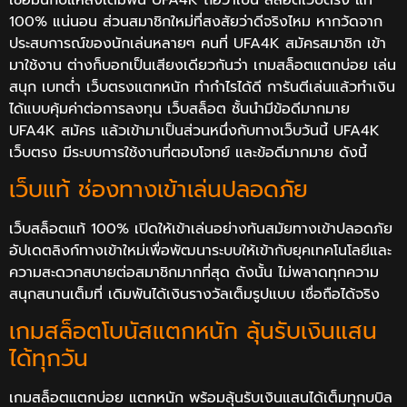
100% แน่นอน ส่วนสมาชิกใหม่ที่สงสัยว่าดีจริงไหม หากวัดจาก
ประสบการณ์ของนักเล่นหลายๆ คนที่ UFA4K สมัครสมาชิก เข้า
มาใช้งาน ต่างก็บอกเป็นเสียงเดียวกันว่า เกมสล็อตแตกบ่อย เล่น
สนุก เบทต่ำ เว็บตรงแตกหนัก ทำกำไรได้ดี การันตีเล่นแล้วทำเงิน
ได้แบบคุ้มค่าต่อการลงทุน เว็บสล็อต ชั้นนำมีข้อดีมากมาย
UFA4K สมัคร แล้วเข้ามาเป็นส่วนหนึ่งกับทางเว็บวันนี้ UFA4K
เว็บตรง มีระบบการใช้งานที่ตอบโจทย์ และข้อดีมากมาย ดังนี้
เว็บแท้ ช่องทางเข้าเล่นปลอดภัย
เว็บสล็อตแท้ 100% เปิดให้เข้าเล่นอย่างทันสมัยทางเข้าปลอดภัย
อัปเดตลิงก์ทางเข้าใหม่เพื่อพัฒนาระบบให้เข้ากับยุคเทคโนโลยีและ
ความสะดวกสบายต่อสมาชิกมากที่สุด ดังนั้น ไม่พลาดทุกความ
สนุกสนานเต็มที่ เดิมพันได้เงินรางวัลเต็มรูปแบบ เชื่อถือได้จริง
เกมสล็อตโบนัสแตกหนัก ลุ้นรับเงินแสน
ได้ทุกวัน
เกมสล็อตแตกบ่อย แตกหนัก พร้อมลุ้นรับเงินแสนได้เต็มทุกบบิล