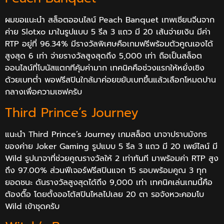
ผมขอแนะนำ สล็อตออนไลน์ Peach Banquet เทพเซียนจีนจาก
ค่าย Slotxo มาในรูปแบบ 5 รีล 3 แถว มี 20 เส้นจ่ายเงิน มีค่า
RTP อยู่ที่ 96.34% มีรางวัลพิเศษคือเกมฟรีพร้อมตัวคูณเองได้
สูงสุด 6 เท่า จ่ายรางวัลสูงสุดถึง 5,000 เท่า ถือเป็นสล็อต
ออนไลน์ที่โบนัสแตกทีคุ้มค่ามาก เทคนิคคือช่วงแรกให้หยั่งเชิง
ด้วยเบทต่ำ พอฟรีสปินใกล้มาค่อยขยับเบทขึ้นแล้วเลือกโหมดปาน
กลางเพื่อความเซฟครับ
Third Prince’s Journey
แนะนำ Third Prince’s Journey เกมสล็อต นาจาปราบมังกร
ของค่าย Joker Gaming รูปแบบ 5 รีล 3 แถว มี 20 เพย์ไลน์ มี
Wild รูปนาจาที่ช่วยคูณรางวัลให้ 2 เท่าทันที มาพร้อมค่า RTP สูง
ถึง 97.00% ส่วนฟีเจอร์ฟรีสปินแจก 15 รอบพร้อมคูณ 3 ทุก
ยอดชนะ ดันรางวัลสูงสุดได้ถึง 9,000 เท่า เทคนิคเล่นเกมนี้คือ
ต้องตื๊อ โดยตั้งออโต้สปินไหลไปเลย 20 ตา รอจังหวะคอมโบ
Wild เข้าชุดครับ