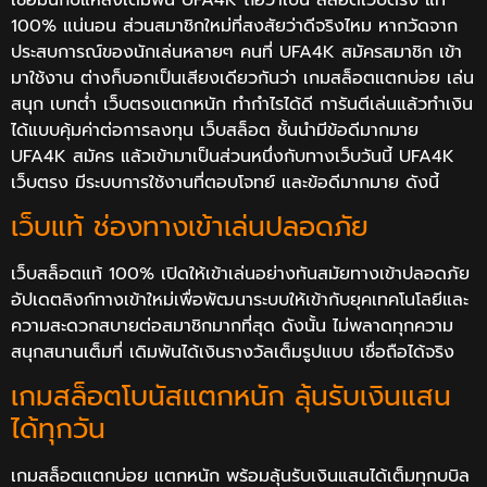
100% แน่นอน ส่วนสมาชิกใหม่ที่สงสัยว่าดีจริงไหม หากวัดจาก
ประสบการณ์ของนักเล่นหลายๆ คนที่ UFA4K สมัครสมาชิก เข้า
มาใช้งาน ต่างก็บอกเป็นเสียงเดียวกันว่า เกมสล็อตแตกบ่อย เล่น
สนุก เบทต่ำ เว็บตรงแตกหนัก ทำกำไรได้ดี การันตีเล่นแล้วทำเงิน
ได้แบบคุ้มค่าต่อการลงทุน เว็บสล็อต ชั้นนำมีข้อดีมากมาย
UFA4K สมัคร แล้วเข้ามาเป็นส่วนหนึ่งกับทางเว็บวันนี้ UFA4K
เว็บตรง มีระบบการใช้งานที่ตอบโจทย์ และข้อดีมากมาย ดังนี้
เว็บแท้ ช่องทางเข้าเล่นปลอดภัย
เว็บสล็อตแท้ 100% เปิดให้เข้าเล่นอย่างทันสมัยทางเข้าปลอดภัย
อัปเดตลิงก์ทางเข้าใหม่เพื่อพัฒนาระบบให้เข้ากับยุคเทคโนโลยีและ
ความสะดวกสบายต่อสมาชิกมากที่สุด ดังนั้น ไม่พลาดทุกความ
สนุกสนานเต็มที่ เดิมพันได้เงินรางวัลเต็มรูปแบบ เชื่อถือได้จริง
เกมสล็อตโบนัสแตกหนัก ลุ้นรับเงินแสน
ได้ทุกวัน
เกมสล็อตแตกบ่อย แตกหนัก พร้อมลุ้นรับเงินแสนได้เต็มทุกบบิล