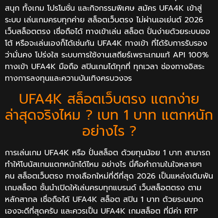
สนุก ทั้งเกม โปรโมชั่น และกิจกรรมพิเศษ สมัคร UFA4K เข้าสู่
ระบบ เล่นเกมครบทุกค่าย สล็อตเว็บตรง ไม่ผ่านเอเย่นต์ 2026
เว็บสล็อตตรง เชื่อถือได้ ทางเข้าเล่น สล็อต ปั่นง่ายด้วยระบบออ
โต้ หรือจะเล่นเองก็ได้เช่นกัน UFA4K ทางเข้า ที่ได้รับการรับรอง
ว่ามั่นคง โปร่งใส ระบบการใช้งานเสถียร์เพราะเกมแท้ API 100%
ทางเข้า UFA4K มือถือ สปินเกมได้ทุกที่ ทุกเวลา ช่องทางอิสระ
ทางการลงทุนและความบันเทิงครบวงจร
UFA4K สล็อตเว็บตรง แตกง่าย
ล่าสุดจริงไหม ? เบท 1 บาท แตกหนัก
อย่างไร ?
การเล่นเกม UFA4K หรือ ปั่นสล็อต ด้วยทุนน้อย 1 บาท สามารถ
ทำให้โบนัสเกมแตกหนักได้ไหม อย่างไร นี่คือคำถามในใจหลายๆ
คน สล็อตเว็บตรง ทางเลือกใหม่ที่ดีที่สุด 2026 เป็นแหล่งเดิมพัน
เกมสล็อต ชั้นนำเปิดให้เล่นครบทุกแบรนด์ เว็บสล็อตตรง ตาม
หลักสากล เชื่อถือได้ UFA4K สล็อต สปิน 1 บาท ด้วยระบบกด
เองจะดีที่สุดครับ และควรเป็น UFA4K เกมสล็อต ที่มีค่า RTP