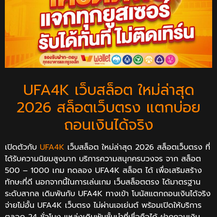
UFA4K เว็บสล็อต ใหม่ล่าสุด
2026 สล็อตเว็บตรง แตกบ่อย
ถอนเงินได้จริง
เปิดตัวกับ
UFA4K
เว็บสล็อต ใหม่ล่าสุด 2026 สล็อตเว็บตรง ที่
ได้รับความนิยมสูงมาก บริการความสนุกครบวงจร จาก สล็อต
500 – 1000 เกม ทดลอง UFA4K สล็อต ได้ เพื่อเสริมสร้าง
ทักษะที่ดี นอกจากนี้ในการเล่นเกม เว็บสล็อตตรง ได้มาตรฐาน
ระดับสากล เดิมพันกับ UFA4K ทางเข้า โบนัสแตกถอนเงินได้จริง
จ่ายไม่อั้น UFA4K เว็บตรง ไม่ผ่านเอเย่นต์ พร้อมเปิดให้บริการ
ตลอด 24 ชั่วโมง แหล่งเดิมพันชั้นนำที่เชื่อถือได้ ฝากถอนเงิน