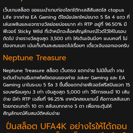
เว็บเกมสล็อต ขอแนะนำเกมท่องโลกใต้ทะเลสีสันสดใส ctopus
Life จากค่าย EA Gaming ดีไซน์แปลกใหม่ขนาด 5 รีล 4 แถว ที่
เล่นเพลินและแจกรางวัลย่อยบ่อยมาก ค่า RTP อยู่ที่ 96.50% มี
ฟีเจอร์ Sticky Wild ที่เจ้าหมึกจะล็อคสัญลักษณ์ไวด์ไว้ให้ในรอบ
ถัดไป จ่ายรางวัลสูงสุด 3,500 เท่า ให้เดินเงินนิ่งๆ แบบคงที่ ไม่
ต้องทบเบท เน้นเก็บกินสะสมยอดไปเรื่อยๆ เดี๋ยวเงินงอกเองครับ
Neptune Treasure
Neptune Treasure สล็อต เว็บตรง แตกง่าย ไม่มีขั้นต่ำ เกม
ระดับตำนานธีมเทพโพไซดอนของค่าย Joker Gaming และ EA
Gaming มาในระบบ 5 รีล 3 ขึ้นชื่อแตกง่ายฟีเจอร์ฟรีสปินแจก 15
รอบพร้อมคูณ 3 เท่า เงินสูงสุด 5,000 เท่า วิธีการชนะมี 10 เส้น
จ่าย มีค่า RTP เฉลี่ยที่ 96.25% เทคนิคสยบเกมนี้ คือการสลับเบท
โดยกดเบทต่ำ 10 ตา สลับเบทกลาง 5 ตา เพื่อกระตุ้นให้
สัญลักษณ์หีบสมบัติหล่นง่าย
ปั่นสล็อต UFA4K อย่างไรให้ได้ถอน