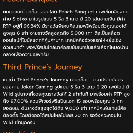
ผมขอแนะนำ สล็อตออนไลน์ Peach Banquet เทพเซียนจีนจาก
ค่าย Slotxo มาในรูปแบบ 5 รีล 3 แถว มี 20 เส้นจ่ายเงิน มีค่า
RTP อยู่ที่ 96.34% มีรางวัลพิเศษคือเกมฟรีพร้อมตัวคูณเองได้
สูงสุด 6 เท่า จ่ายรางวัลสูงสุดถึง 5,000 เท่า ถือเป็นสล็อต
ออนไลน์ที่โบนัสแตกทีคุ้มค่ามาก เทคนิคคือช่วงแรกให้หยั่งเชิง
ด้วยเบทต่ำ พอฟรีสปินใกล้มาค่อยขยับเบทขึ้นแล้วเลือกโหมดปาน
กลางเพื่อความเซฟครับ
Third Prince’s Journey
แนะนำ Third Prince’s Journey เกมสล็อต นาจาปราบมังกร
ของค่าย Joker Gaming รูปแบบ 5 รีล 3 แถว มี 20 เพย์ไลน์ มี
Wild รูปนาจาที่ช่วยคูณรางวัลให้ 2 เท่าทันที มาพร้อมค่า RTP สูง
ถึง 97.00% ส่วนฟีเจอร์ฟรีสปินแจก 15 รอบพร้อมคูณ 3 ทุก
ยอดชนะ ดันรางวัลสูงสุดได้ถึง 9,000 เท่า เทคนิคเล่นเกมนี้คือ
ต้องตื๊อ โดยตั้งออโต้สปินไหลไปเลย 20 ตา รอจังหวะคอมโบ
Wild เข้าชุดครับ