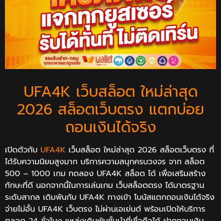
UFA4K เว็บสล็อต ใหม่ล่าสุด
2026 สล็อตเว็บตรง แตกบ่อย
ถอนเงินได้จริง
เปิดตัวกับ
UFA4K
เว็บสล็อต ใหม่ล่าสุด 2026 สล็อตเว็บตรง ที่
ได้รับความนิยมสูงมาก บริการความสนุกครบวงจร จาก สล็อต
500 – 1000 เกม ทดลอง UFA4K สล็อต ได้ เพื่อเสริมสร้าง
ทักษะที่ดี นอกจากนี้ในการเล่นเกม เว็บสล็อตตรง ได้มาตรฐาน
ระดับสากล เดิมพันกับ UFA4K ทางเข้า โบนัสแตกถอนเงินได้จริง
จ่ายไม่อั้น UFA4K เว็บตรง ไม่ผ่านเอเย่นต์ พร้อมเปิดให้บริการ
ตลอด 24 ชั่วโมง แหล่งเดิมพันชั้นนำที่เชื่อถือได้ ฝากถอนเงิน