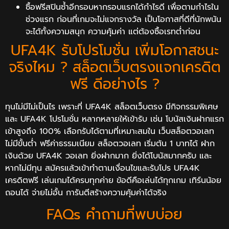
ซื้อฟรีสปินซ้ำอีกรอบหากรอบแรกได้กำไรดี เพื่อตามกำไรใน
ช่วงแรก ก่อนที่เกมจะไม่แจกรางวัล เป็นโอกาสที่ดีที่นักพนัน
จะได้ทั้งความสนุก ความคุ้มค่า แต่ต้องซื้อเรทต่ำก่อน
UFA4K รับโปรโมชั่น เพิ่มโอกาสชนะ
จริงไหม ? สล็อตเว็บตรงแจกเครดิต
ฟรี ดีอย่างไร ?
ทุนไม่มีไม่เป็นไร เพราะที่ UFA4K สล็อตเว็บตรง มีกิจกรรมพิเศษ
และ UFA4K โปรโมชั่น หลากหลายให้เข้ารับ เช่น โบนัสเงินฝากแรก
เข้าสูงถึง 100% เลือกรับได้ตามที่เหมาะสมใน เว็บสล็อตวอเลท
ไม่มีขั้นต่ำ ฟรีค่าธรรมเนียม สล็อตวอเลท เริ่มต้น 1 บาทได้ ฝาก
เงินด้วย UFA4K วอเลท ยิ่งฝากมาก ยิ่งได้โบนัสมากครับ และ
หากไม่มีทุน สมัครแล้วเข้าทำตามเงื่อนไขและรับโปร UFA4K
เครดิตฟรี เล่นเกมได้ครบทุกค่าย ข้อดีคือเล่นได้ทุกเกม เทิร์นน้อย
ถอนได้ จ่ายไม่อั้น การันตีสร้างความคุ้มค่าได้จริง
FAQs คำถามที่พบบ่อย