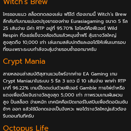
Witch’s Brew
ใครชอบแนว สล็อตทดลองเล่น ฟรีได้ ต้องเกมนี้ Witch’s Brew
ลึกลับกับเกมแม่มดปรุงยาของค่าย Eurasiagaming ขนาด 5 รีล
25 เส้นจ่าย มีค่า RTP อยู่ที่ 95.70% ไฮไลต์คือฟีเจอร์ Wild
Respin ที่จะแช่แข็งวงล้อเดิมแล้วหมุนซ้ำฟรี ลุ้นรางวัลใหญ่
สูงสุดถึง 10,000 เท่า เล่นเกมสลับปกติและออโต้ให้เพิ่มเบทรอบ
ที่ชนะเพราะระบบกำลังจะสุ่มจ่ายรอบซ้ำออกมาครับ
Crypt Mania
สายหลอนล่าสมบัติสุสานแวมไพร์จากค่าย EA Gaming เกม
Crypt Maniaมาในระบบ 5 รีล 3 แถว มี 10 เส้นจ่าย พกค่า RTP
มาที่ 96.22% เกมนี้โดดเด่นด้วยฟีเจอร์ Gamble ทายไพ่ดำหรือ
แดงเพื่อเบิ้ลเงินรางวัลสูงสุด 5,000 เท่า ภาพรวมเกมผันผวน
สูง ปั่นสล็อต จ่ายหนัก เทคนิคคือเปิดเทอร์โบสปินเพื่อตัดอนิเมชัน
ช้าๆ ออก แล้วใช้มือกดเองเป็นจังหวะ พอได้รางวัลใหญ่แล้วต้อง
รีบถอนทันทีครับ
Octopus Life