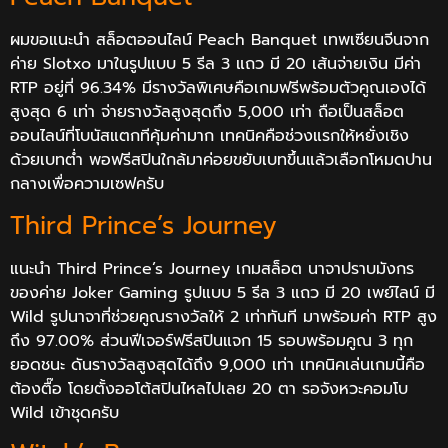
ผมขอแนะนำ สล็อตออนไลน์ Peach Banquet เทพเซียนจีนจาก
ค่าย Slotxo มาในรูปแบบ 5 รีล 3 แถว มี 20 เส้นจ่ายเงิน มีค่า
RTP อยู่ที่ 96.34% มีรางวัลพิเศษคือเกมฟรีพร้อมตัวคูณเองได้
สูงสุด 6 เท่า จ่ายรางวัลสูงสุดถึง 5,000 เท่า ถือเป็นสล็อต
ออนไลน์ที่โบนัสแตกทีคุ้มค่ามาก เทคนิคคือช่วงแรกให้หยั่งเชิง
ด้วยเบทต่ำ พอฟรีสปินใกล้มาค่อยขยับเบทขึ้นแล้วเลือกโหมดปาน
กลางเพื่อความเซฟครับ
Third Prince’s Journey
แนะนำ Third Prince’s Journey เกมสล็อต นาจาปราบมังกร
ของค่าย Joker Gaming รูปแบบ 5 รีล 3 แถว มี 20 เพย์ไลน์ มี
Wild รูปนาจาที่ช่วยคูณรางวัลให้ 2 เท่าทันที มาพร้อมค่า RTP สูง
ถึง 97.00% ส่วนฟีเจอร์ฟรีสปินแจก 15 รอบพร้อมคูณ 3 ทุก
ยอดชนะ ดันรางวัลสูงสุดได้ถึง 9,000 เท่า เทคนิคเล่นเกมนี้คือ
ต้องตื๊อ โดยตั้งออโต้สปินไหลไปเลย 20 ตา รอจังหวะคอมโบ
Wild เข้าชุดครับ