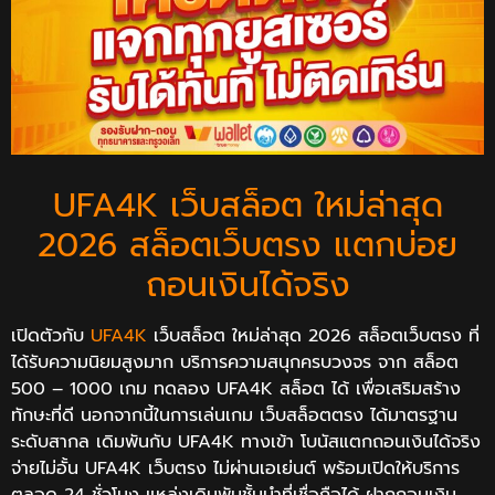
UFA4K เว็บสล็อต ใหม่ล่าสุด
2026 สล็อตเว็บตรง แตกบ่อย
ถอนเงินได้จริง
เปิดตัวกับ
UFA4K
เว็บสล็อต ใหม่ล่าสุด 2026 สล็อตเว็บตรง ที่
ได้รับความนิยมสูงมาก บริการความสนุกครบวงจร จาก สล็อต
500 – 1000 เกม ทดลอง UFA4K สล็อต ได้ เพื่อเสริมสร้าง
ทักษะที่ดี นอกจากนี้ในการเล่นเกม เว็บสล็อตตรง ได้มาตรฐาน
ระดับสากล เดิมพันกับ UFA4K ทางเข้า โบนัสแตกถอนเงินได้จริง
จ่ายไม่อั้น UFA4K เว็บตรง ไม่ผ่านเอเย่นต์ พร้อมเปิดให้บริการ
ตลอด 24 ชั่วโมง แหล่งเดิมพันชั้นนำที่เชื่อถือได้ ฝากถอนเงิน