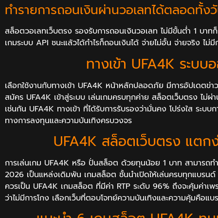
ทำรายการถอนเงินผ่านวอเลทได้ตลอดทั้งว
สล็อตวอเลทเว็บตรง รองรับการถอนเงินวอเลท ไม่มีขั้นต่ำ 1 บาทก็ถ
เกมระบบ API ชนะแล้วได้กำไรก็ถอนเงินได้ จ่ายไม่อั้น จ่ายจริง ไม
ทางเข้า UFA4K ระบบออโ
เลือกใช้งานกับทางเข้า UFA4K หน้าหลักปลอดภัย มีการอัปเดตข่าวส
สมัคร UFA4K เข้าสู่ระบบ เล่นเกมครบทุกค่าย สล็อตเว็บตรง ไม่ผ่าน
เช่นกัน UFA4K ทางเข้า ที่ได้รับการรับรองว่ามั่นคง โปร่งใส ระบ
ทางการลงทุนและความบันเทิงครบวงจร
UFA4K สล็อตเว็บตรง แตกง่า
การเล่นเกม UFA4K หรือ ปั่นสล็อต ด้วยทุนน้อย 1 บาท สามารถทำให
2026 เป็นแหล่งเดิมพัน เกมสล็อต ชั้นนำเปิดให้เล่นครบทุกแบรนด
ควรเป็น UFA4K เกมสล็อต ที่มีค่า RTP ระดับ 96% ถึงจะคุ้มค่าเพราะไ
ว่าไม่มีการโกง เลือกเว็บที่ตอบโจทย์ความบันเทิงและความคุ้มคือแบรนด