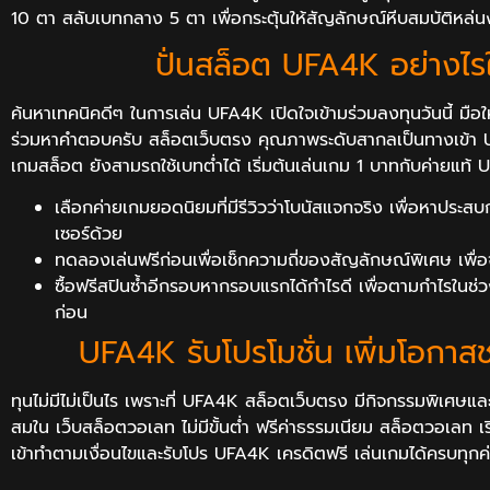
10 ตา สลับเบทกลาง 5 ตา เพื่อกระตุ้นให้สัญลักษณ์หีบสมบัติหล่น
ปั่นสล็อต UFA4K อย่างไรใ
ค้นหาเทคนิคดีๆ ในการเล่น UFA4K เปิดใจเข้ามร่วมลงทุนวันนี้ มือใ
ร่วมหาคำตอบครับ สล็อตเว็บตรง คุณภาพระดับสากลเป็นทางเข้า UFA4
เกมสล็อต ยังสามรถใช้เบทต่ำได้ เริ่มต้นเล่นเกม 1 บาทกับค่ายแท้
เลือกค่ายเกมยอดนิยมที่มีรีวิวว่าโบนัสแจกจริง เพื่อหาประ
เซอร์ด้วย
ทดลองเล่นฟรีก่อนเพื่อเช็กความถี่ของสัญลักษณ์พิเศษ เพื่อจ
ซื้อฟรีสปินซ้ำอีกรอบหากรอบแรกได้กำไรดี เพื่อตามกำไรในช่วงแ
ก่อน
UFA4K รับโปรโมชั่น เพิ่มโอกาส
ทุนไม่มีไม่เป็นไร เพราะที่ UFA4K สล็อตเว็บตรง มีกิจกรรมพิเศษแล
สมใน เว็บสล็อตวอเลท ไม่มีขั้นต่ำ ฟรีค่าธรรมเนียม สล็อตวอเลท เ
เข้าทำตามเงื่อนไขและรับโปร UFA4K เครดิตฟรี เล่นเกมได้ครบทุกค่าย 