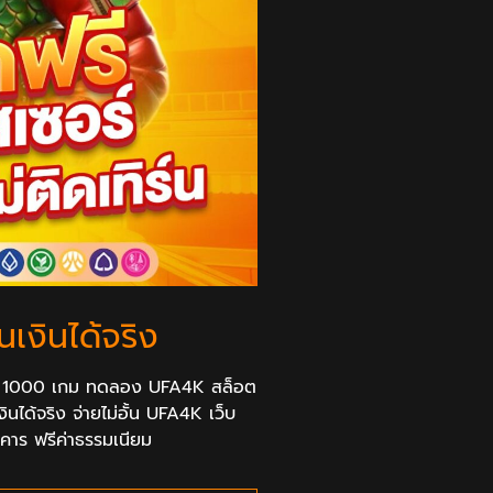
เงินได้จริง
0 – 1000 เกม ทดลอง UFA4K สล็อต
นได้จริง จ่ายไม่อั้น UFA4K เว็บ
าคาร ฟรีค่าธรรมเนียม