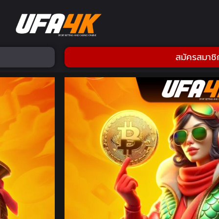
สมัครสมาชิ