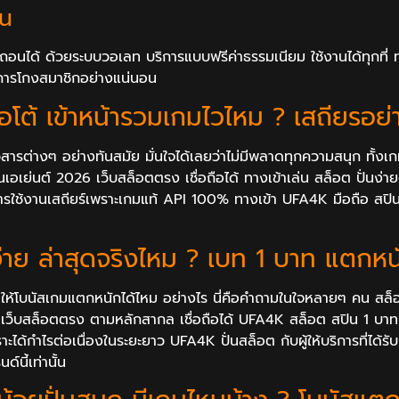
ัน
อนได้ ด้วยระบบวอเลท บริการแบบฟรีค่าธรรมเนียม ใช้งานได้ทุกที่ ทุ
่มีการโกงสมาชิกอย่างแน่นอน
ต้ เข้าหน้ารวมเกมไวไหม ? เสถียรอย่
ารต่างๆ อย่างทันสมัย มั่นใจได้เลยว่าไม่มีพลาดทุกความสนุก ทั้งเก
เอเย่นต์ 2026 เว็บสล็อตตรง เชื่อถือได้ ทางเข้าเล่น สล็อต ปั่นง่าย
บการใช้งานเสถียร์เพราะเกมแท้ API 100% ทางเข้า UFA4K มือถือ สปินเ
ย ล่าสุดจริงไหม ? เบท 1 บาท แตกหน
้โบนัสเกมแตกหนักได้ไหม อย่างไร นี่คือคำถามในใจหลายๆ คน สล็อตเ
์ เว็บสล็อตตรง ตามหลักสากล เชื่อถือได้ UFA4K สล็อต สปิน 1 บาท
ด้กำไรต่อเนื่องในระยะยาว UFA4K ปั่นสล็อต กับผู้ให้บริการที่ได้รับ
์นี้เท่านั้น