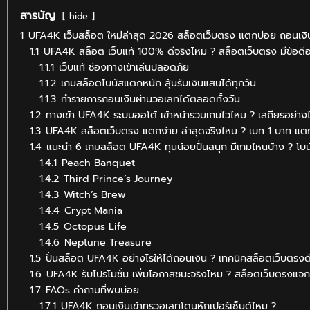
สารบัญ
hide
1
UFA4K เว็บสล็อต ใหม่ล่าสุด 2026 สล็อตเว็บตรง แตกบ่อย ถอนเงิน
1.1
UFA4K สล็อต เว็บแท้ 100% ดีจริงไหม ? สล็อตเว็บตรง มีข้อดีอ
1.1.1
เว็บแท้ ช่องทางเข้าเล่นปลอดภัย
1.1.2
เกมสล็อตโบนัสแตกหนัก ลุ้นรับเงินแสนได้ทุกวัน
1.1.3
ทำรายการถอนเงินผ่านวอเลทได้ตลอดทั้งวัน
1.2
ทางเข้า UFA4K ระบบออโต้ เข้าหน้ารวมเกมไวไหม ? เสถียรอย่าง
1.3
UFA4K สล็อตเว็บตรง แตกง่าย ล่าสุดจริงไหม ? เบท 1 บาท แต
1.4
แนะนำ 6 เกมสล็อต UFA4K ทุนน้อยปั่นสนุก มีเกมไหนบ้าง ? โบ
1.4.1
Peach Banquet
1.4.2
Third Prince’s Journey
1.4.3
Witch’s Brew
1.4.4
Crypt Mania
1.4.5
Octopus Life
1.4.6
Neptune Treasure
1.5
ปั่นสล็อต UFA4K อย่างไรให้ได้ถอนเงิน ? เทคนิคสล็อตเว็บตรงด
1.6
UFA4K รับโปรโมชั่น เพิ่มโอกาสชนะจริงไหม ? สล็อตเว็บตรงแจกเ
1.7
FAQs คำถามที่พบบ่อย
1.7.1
UFA4K ถอนเงินเข้าทรูวอเลทโดนหักเปอร์เซ็นต์ไหม ?