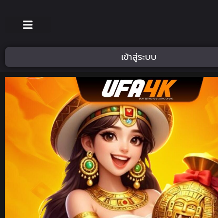
เข้าสู่ระบบ