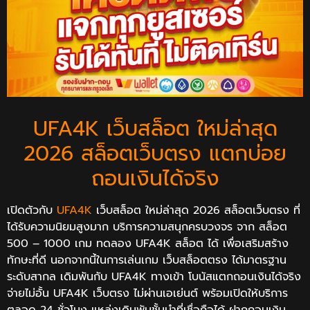
UFA4K เว็บสล็อต ใหม่ล่าสุด
2026 สล็อตเว็บตรง แตกบ่อย
ถอนเงินได้จริง
เปิดตัวกับ
UFA4K
เว็บสล็อต ใหม่ล่าสุด 2026 สล็อตเว็บตรง ที่
ได้รับความนิยมสูงมาก บริการความสนุกครบวงจร จาก สล็อต
500 – 1000 เกม ทดลอง UFA4K สล็อต ได้ เพื่อเสริมสร้าง
ทักษะที่ดี นอกจากนี้ในการเล่นเกม เว็บสล็อตตรง ได้มาตรฐาน
ระดับสากล เดิมพันกับ UFA4K ทางเข้า โบนัสแตกถอนเงินได้จริง
จ่ายไม่อั้น UFA4K เว็บตรง ไม่ผ่านเอเย่นต์ พร้อมเปิดให้บริการ
ตลอด 24 ชั่วโมง แหล่งเดิมพันชั้นนำที่เชื่อถือได้ ฝากถอนเงิน