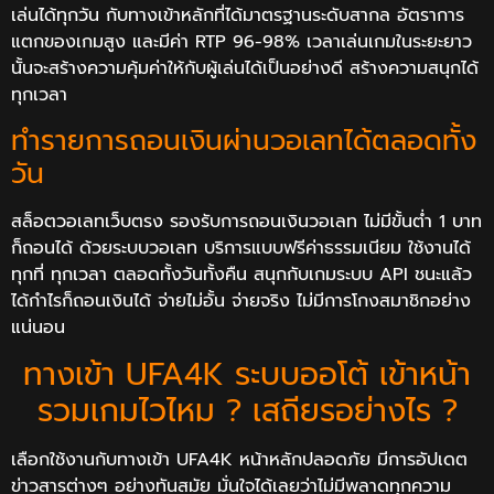
เล่นได้ทุกวัน กับทางเข้าหลักที่ได้มาตรฐานระดับสากล อัตราการ
แตกของเกมสูง และมีค่า RTP 96-98% เวลาเล่นเกมในระยะยาว
นั้นจะสร้างความคุ้มค่าให้กับผู้เล่นได้เป็นอย่างดี สร้างความสนุกได้
ทุกเวลา
ทำรายการถอนเงินผ่านวอเลทได้ตลอดทั้ง
วัน
สล็อตวอเลทเว็บตรง รองรับการถอนเงินวอเลท ไม่มีขั้นต่ำ 1 บาท
ก็ถอนได้ ด้วยระบบวอเลท บริการแบบฟรีค่าธรรมเนียม ใช้งานได้
ทุกที่ ทุกเวลา ตลอดทั้งวันทั้งคืน สนุกกับเกมระบบ API ชนะแล้ว
ได้กำไรก็ถอนเงินได้ จ่ายไม่อั้น จ่ายจริง ไม่มีการโกงสมาชิกอย่าง
แน่นอน
ทางเข้า UFA4K ระบบออโต้ เข้าหน้า
รวมเกมไวไหม ? เสถียรอย่างไร ?
เลือกใช้งานกับทางเข้า UFA4K หน้าหลักปลอดภัย มีการอัปเดต
ข่าวสารต่างๆ อย่างทันสมัย มั่นใจได้เลยว่าไม่มีพลาดทุกความ