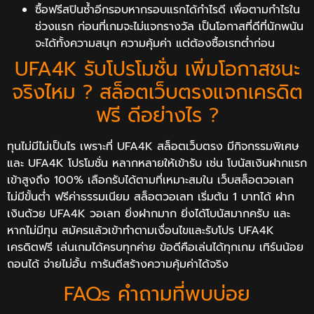
ซื้อฟรีสปินซ้ำอีกรอบหากรอบแรกได้กำไรดี เพื่อตามกำไรใน
ช่วงแรก ก่อนที่เกมจะไม่แจกรางวัล เป็นโอกาสที่ดีที่นักพนัน
จะได้ทั้งความสนุก ความคุ้มค่า แต่ต้องซื้อเรทต่ำก่อน
UFA4K รับโปรโมชั่น เพิ่มโอกาสชนะ
จริงไหม ? สล็อตเว็บตรงแจกเครดิต
ฟรี ดีอย่างไร ?
ทุนไม่มีไม่เป็นไร เพราะที่ UFA4K สล็อตเว็บตรง มีกิจกรรมพิเศษ
และ UFA4K โปรโมชั่น หลากหลายให้เข้ารับ เช่น โบนัสเงินฝากแรก
เข้าสูงถึง 100% เลือกรับได้ตามที่เหมาะสมใน เว็บสล็อตวอเลท
ไม่มีขั้นต่ำ ฟรีค่าธรรมเนียม สล็อตวอเลท เริ่มต้น 1 บาทได้ ฝาก
เงินด้วย UFA4K วอเลท ยิ่งฝากมาก ยิ่งได้โบนัสมากครับ และ
หากไม่มีทุน สมัครแล้วเข้าทำตามเงื่อนไขและรับโปร UFA4K
เครดิตฟรี เล่นเกมได้ครบทุกค่าย ข้อดีคือเล่นได้ทุกเกม เทิร์นน้อย
ถอนได้ จ่ายไม่อั้น การันตีสร้างความคุ้มค่าได้จริง
FAQs คำถามที่พบบ่อย