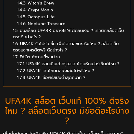
1.4.3
Witch’s Brew
1.4.4
Crypt Mania
1.4.5
Octopus Life
1.4.6
Neptune Treasure
1.5
ปั่นสล็อต UFA4K อย่างไรให้ได้ถอนเงิน ? เทคนิคสล็อตเว็บ
ตรงดีอย่างไร ?
1.6
UFA4K รับโปรโมชั่น เพิ่มโอกาสชนะจริงไหม ? สล็อตเว็บ
ตรงแจกเครดิตฟรี ดีอย่างไร ?
1.7
FAQs คำถามที่พบบ่อย
1.7.1
UFA4K ถอนเงินเข้าทรูวอเลทโดนหักเปอร์เซ็นต์ไหม ?
1.7.2
UFA4K เล่นโหมดลองเล่นได้ฟรีไหม ?
1.7.3
UFA4K ซื้อฟรีสปินต่ำสุดกี่บาท ?
UFA4K สล็อต เว็บแท้ 100% ดีจริง
ไหม ? สล็อตเว็บตรง มีข้อดีอะไรบ้าง
?
เชื่อมั่นกับแหล่งเดิมพัน UFA4K ถือว่าเป็น สล็อตเว็บตรง แท้