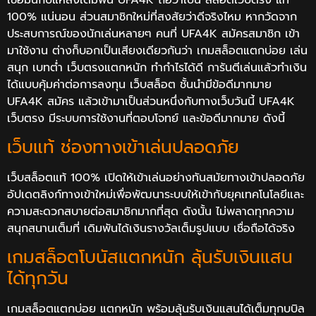
100% แน่นอน ส่วนสมาชิกใหม่ที่สงสัยว่าดีจริงไหม หากวัดจาก
ประสบการณ์ของนักเล่นหลายๆ คนที่ UFA4K สมัครสมาชิก เข้า
มาใช้งาน ต่างก็บอกเป็นเสียงเดียวกันว่า เกมสล็อตแตกบ่อย เล่น
สนุก เบทต่ำ เว็บตรงแตกหนัก ทำกำไรได้ดี การันตีเล่นแล้วทำเงิน
ได้แบบคุ้มค่าต่อการลงทุน เว็บสล็อต ชั้นนำมีข้อดีมากมาย
UFA4K สมัคร แล้วเข้ามาเป็นส่วนหนึ่งกับทางเว็บวันนี้ UFA4K
เว็บตรง มีระบบการใช้งานที่ตอบโจทย์ และข้อดีมากมาย ดังนี้
เว็บแท้ ช่องทางเข้าเล่นปลอดภัย
เว็บสล็อตแท้ 100% เปิดให้เข้าเล่นอย่างทันสมัยทางเข้าปลอดภัย
อัปเดตลิงก์ทางเข้าใหม่เพื่อพัฒนาระบบให้เข้ากับยุคเทคโนโลยีและ
ความสะดวกสบายต่อสมาชิกมากที่สุด ดังนั้น ไม่พลาดทุกความ
สนุกสนานเต็มที่ เดิมพันได้เงินรางวัลเต็มรูปแบบ เชื่อถือได้จริง
เกมสล็อตโบนัสแตกหนัก ลุ้นรับเงินแสน
ได้ทุกวัน
เกมสล็อตแตกบ่อย แตกหนัก พร้อมลุ้นรับเงินแสนได้เต็มทุกบบิล