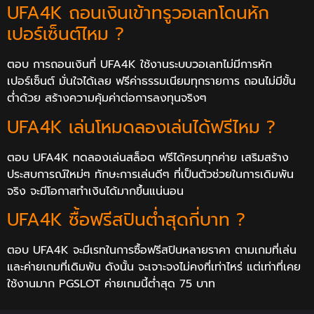
UFA4K ถอนเงินเข้าทรูวอเลทโดนหัก
เปอร์เซ็นต์ไหม ?
ตอบ การถอนเงินที่ UFA4K ใช้งานระบบวอเลทไม่มีการหัก
เปอร์เซ็นต์ มั่นใจได้เลย ฟรีค่าธรรมเนียมทุกรายการ ถอนไม่มีขั้น
ต่ำด้วย สร้างความคุ้มค่าต่อการลงทุนจริงๆ
UFA4K เล่นโหมดลองเล่นได้ฟรีไหม ?
ตอบ UFA4K ทดลองเล่นสล็อต ฟรีได้ครบทุกค่าย เสริมสร้าง
ประสบการณ์ใหม่ๆ ทักษะการเล่นดีๆ ที่เป็นตัวช่วยในการเดิมพัน
จริง จะมีโอกาสทำเงินได้มากขึ้นแน่นอน
UFA4K ซื้อฟรีสปินต่ำสุดกี่บาท ?
ตอบ UFA4K จะมีเรทในการซื้อฟรีสปินหลายราคา ตามเกมที่เล่น
และค่ายเกมที่เดิมพัน ดังนั้น จะเจาะจงไม่คงที่เท่าไหร่ แต่เท่าที่เคย
ใช้งานมาก PGSLOT ค่ายเกมนี้ต่ำสุด 75 บาท