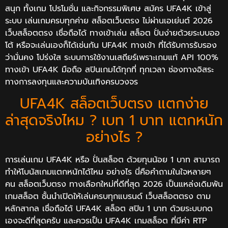
สนุก ทั้งเกม โปรโมชั่น และกิจกรรมพิเศษ สมัคร UFA4K เข้าสู่
ระบบ เล่นเกมครบทุกค่าย สล็อตเว็บตรง ไม่ผ่านเอเย่นต์ 2026
เว็บสล็อตตรง เชื่อถือได้ ทางเข้าเล่น สล็อต ปั่นง่ายด้วยระบบออ
โต้ หรือจะเล่นเองก็ได้เช่นกัน UFA4K ทางเข้า ที่ได้รับการรับรอง
ว่ามั่นคง โปร่งใส ระบบการใช้งานเสถียร์เพราะเกมแท้ API 100%
ทางเข้า UFA4K มือถือ สปินเกมได้ทุกที่ ทุกเวลา ช่องทางอิสระ
ทางการลงทุนและความบันเทิงครบวงจร
UFA4K สล็อตเว็บตรง แตกง่าย
ล่าสุดจริงไหม ? เบท 1 บาท แตกหนัก
อย่างไร ?
การเล่นเกม UFA4K หรือ ปั่นสล็อต ด้วยทุนน้อย 1 บาท สามารถ
ทำให้โบนัสเกมแตกหนักได้ไหม อย่างไร นี่คือคำถามในใจหลายๆ
คน สล็อตเว็บตรง ทางเลือกใหม่ที่ดีที่สุด 2026 เป็นแหล่งเดิมพัน
เกมสล็อต ชั้นนำเปิดให้เล่นครบทุกแบรนด์ เว็บสล็อตตรง ตาม
หลักสากล เชื่อถือได้ UFA4K สล็อต สปิน 1 บาท ด้วยระบบกด
เองจะดีที่สุดครับ และควรเป็น UFA4K เกมสล็อต ที่มีค่า RTP