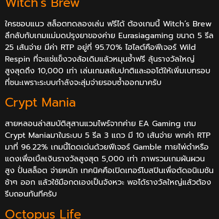
Witch’s Brew
ใครชอบแนว สล็อตทดลองเล่น ฟรีได้ ต้องเกมนี้ Witch’s Brew
ลึกลับกับเกมแม่มดปรุงยาของค่าย Eurasiagaming ขนาด 5 รีล
25 เส้นจ่าย มีค่า RTP อยู่ที่ 95.70% ไฮไลต์คือฟีเจอร์ Wild
Respin ที่จะแช่แข็งวงล้อเดิมแล้วหมุนซ้ำฟรี ลุ้นรางวัลใหญ่
สูงสุดถึง 10,000 เท่า เล่นเกมสลับปกติและออโต้ให้เพิ่มเบทรอบ
ที่ชนะเพราะระบบกำลังจะสุ่มจ่ายรอบซ้ำออกมาครับ
Crypt Mania
สายหลอนล่าสมบัติสุสานแวมไพร์จากค่าย EA Gaming เกม
Crypt Maniaมาในระบบ 5 รีล 3 แถว มี 10 เส้นจ่าย พกค่า RTP
มาที่ 96.22% เกมนี้โดดเด่นด้วยฟีเจอร์ Gamble ทายไพ่ดำหรือ
แดงเพื่อเบิ้ลเงินรางวัลสูงสุด 5,000 เท่า ภาพรวมเกมผันผวน
สูง ปั่นสล็อต จ่ายหนัก เทคนิคคือเปิดเทอร์โบสปินเพื่อตัดอนิเมชัน
ช้าๆ ออก แล้วใช้มือกดเองเป็นจังหวะ พอได้รางวัลใหญ่แล้วต้อง
รีบถอนทันทีครับ
Octopus Life