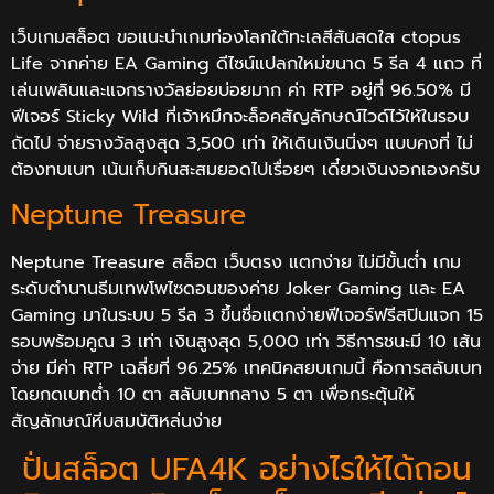
เว็บเกมสล็อต ขอแนะนำเกมท่องโลกใต้ทะเลสีสันสดใส ctopus
Life จากค่าย EA Gaming ดีไซน์แปลกใหม่ขนาด 5 รีล 4 แถว ที่
เล่นเพลินและแจกรางวัลย่อยบ่อยมาก ค่า RTP อยู่ที่ 96.50% มี
ฟีเจอร์ Sticky Wild ที่เจ้าหมึกจะล็อคสัญลักษณ์ไวด์ไว้ให้ในรอบ
ถัดไป จ่ายรางวัลสูงสุด 3,500 เท่า ให้เดินเงินนิ่งๆ แบบคงที่ ไม่
ต้องทบเบท เน้นเก็บกินสะสมยอดไปเรื่อยๆ เดี๋ยวเงินงอกเองครับ
Neptune Treasure
Neptune Treasure สล็อต เว็บตรง แตกง่าย ไม่มีขั้นต่ำ เกม
ระดับตำนานธีมเทพโพไซดอนของค่าย Joker Gaming และ EA
Gaming มาในระบบ 5 รีล 3 ขึ้นชื่อแตกง่ายฟีเจอร์ฟรีสปินแจก 15
รอบพร้อมคูณ 3 เท่า เงินสูงสุด 5,000 เท่า วิธีการชนะมี 10 เส้น
จ่าย มีค่า RTP เฉลี่ยที่ 96.25% เทคนิคสยบเกมนี้ คือการสลับเบท
โดยกดเบทต่ำ 10 ตา สลับเบทกลาง 5 ตา เพื่อกระตุ้นให้
สัญลักษณ์หีบสมบัติหล่นง่าย
ปั่นสล็อต UFA4K อย่างไรให้ได้ถอน