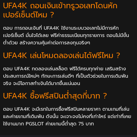
UFA4K ถอนเงินเข้าทรูวอเลทโดนหัก
เปอร์เซ็นต์ไหม ?
ตอบ การถอนเงินที่ UFA4K ใช้งานระบบวอเลทไม่มีการหัก
เปอร์เซ็นต์ มั่นใจได้เลย ฟรีค่าธรรมเนียมทุกรายการ ถอนไม่มีขั้น
ต่ำด้วย สร้างความคุ้มค่าต่อการลงทุนจริงๆ
UFA4K เล่นโหมดลองเล่นได้ฟรีไหม ?
ตอบ UFA4K ทดลองเล่นสล็อต ฟรีได้ครบทุกค่าย เสริมสร้าง
ประสบการณ์ใหม่ๆ ทักษะการเล่นดีๆ ที่เป็นตัวช่วยในการเดิมพัน
จริง จะมีโอกาสทำเงินได้มากขึ้นแน่นอน
UFA4K ซื้อฟรีสปินต่ำสุดกี่บาท ?
ตอบ UFA4K จะมีเรทในการซื้อฟรีสปินหลายราคา ตามเกมที่เล่น
และค่ายเกมที่เดิมพัน ดังนั้น จะเจาะจงไม่คงที่เท่าไหร่ แต่เท่าที่เคย
ใช้งานมาก PGSLOT ค่ายเกมนี้ต่ำสุด 75 บาท