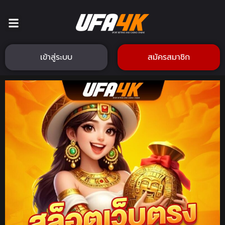
เข้าสู่ระบบ
สมัครสมาชิก