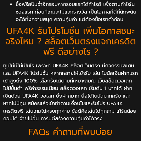
ซื้อฟรีสปินซ้ำอีกรอบหากรอบแรกได้กำไรดี เพื่อตามกำไรใน
ช่วงแรก ก่อนที่เกมจะไม่แจกรางวัล เป็นโอกาสที่ดีที่นักพนัน
จะได้ทั้งความสนุก ความคุ้มค่า แต่ต้องซื้อเรทต่ำก่อน
UFA4K รับโปรโมชั่น เพิ่มโอกาสชนะ
จริงไหม ? สล็อตเว็บตรงแจกเครดิต
ฟรี ดีอย่างไร ?
ทุนไม่มีไม่เป็นไร เพราะที่ UFA4K สล็อตเว็บตรง มีกิจกรรมพิเศษ
และ UFA4K โปรโมชั่น หลากหลายให้เข้ารับ เช่น โบนัสเงินฝากแรก
เข้าสูงถึง 100% เลือกรับได้ตามที่เหมาะสมใน เว็บสล็อตวอเลท
ไม่มีขั้นต่ำ ฟรีค่าธรรมเนียม สล็อตวอเลท เริ่มต้น 1 บาทได้ ฝาก
เงินด้วย UFA4K วอเลท ยิ่งฝากมาก ยิ่งได้โบนัสมากครับ และ
หากไม่มีทุน สมัครแล้วเข้าทำตามเงื่อนไขและรับโปร UFA4K
เครดิตฟรี เล่นเกมได้ครบทุกค่าย ข้อดีคือเล่นได้ทุกเกม เทิร์นน้อย
ถอนได้ จ่ายไม่อั้น การันตีสร้างความคุ้มค่าได้จริง
FAQs คำถามที่พบบ่อย