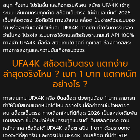
สนุก ทั้งเกม โปรโมชั่น และกิจกรรมพิเศษ สมัคร UFA4K เข้าสู่
ระบบ เล่นเกมครบทุกค่าย สล็อตเว็บตรง ไม่ผ่านเอเย่นต์ 2026
เว็บสล็อตตรง เชื่อถือได้ ทางเข้าเล่น สล็อต ปั่นง่ายด้วยระบบออ
โต้ หรือจะเล่นเองก็ได้เช่นกัน UFA4K ทางเข้า ที่ได้รับการรับรอง
ว่ามั่นคง โปร่งใส ระบบการใช้งานเสถียร์เพราะเกมแท้ API 100%
ทางเข้า UFA4K มือถือ สปินเกมได้ทุกที่ ทุกเวลา ช่องทางอิสระ
ทางการลงทุนและความบันเทิงครบวงจร
UFA4K สล็อตเว็บตรง แตกง่าย
ล่าสุดจริงไหม ? เบท 1 บาท แตกหนัก
อย่างไร ?
การเล่นเกม UFA4K หรือ ปั่นสล็อต ด้วยทุนน้อย 1 บาท สามารถ
ทำให้โบนัสเกมแตกหนักได้ไหม อย่างไร นี่คือคำถามในใจหลายๆ
คน สล็อตเว็บตรง ทางเลือกใหม่ที่ดีที่สุด 2026 เป็นแหล่งเดิมพัน
เกมสล็อต ชั้นนำเปิดให้เล่นครบทุกแบรนด์ เว็บสล็อตตรง ตาม
หลักสากล เชื่อถือได้ UFA4K สล็อต สปิน 1 บาท ด้วยระบบกด
เองจะดีที่สุดครับ และควรเป็น UFA4K เกมสล็อต ที่มีค่า RTP