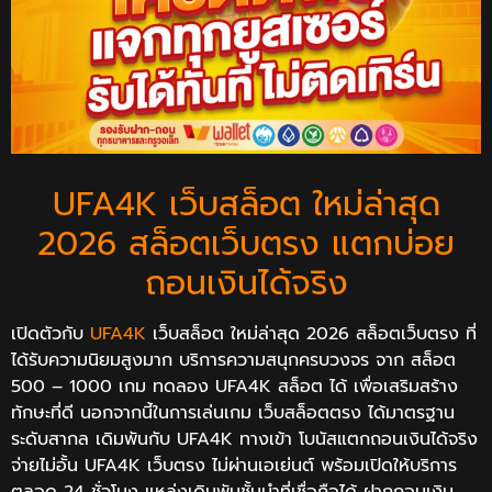
UFA4K เว็บสล็อต ใหม่ล่าสุด
2026 สล็อตเว็บตรง แตกบ่อย
ถอนเงินได้จริง
เปิดตัวกับ
UFA4K
เว็บสล็อต ใหม่ล่าสุด 2026 สล็อตเว็บตรง ที่
ได้รับความนิยมสูงมาก บริการความสนุกครบวงจร จาก สล็อต
500 – 1000 เกม ทดลอง UFA4K สล็อต ได้ เพื่อเสริมสร้าง
ทักษะที่ดี นอกจากนี้ในการเล่นเกม เว็บสล็อตตรง ได้มาตรฐาน
ระดับสากล เดิมพันกับ UFA4K ทางเข้า โบนัสแตกถอนเงินได้จริง
จ่ายไม่อั้น UFA4K เว็บตรง ไม่ผ่านเอเย่นต์ พร้อมเปิดให้บริการ
ตลอด 24 ชั่วโมง แหล่งเดิมพันชั้นนำที่เชื่อถือได้ ฝากถอนเงิน