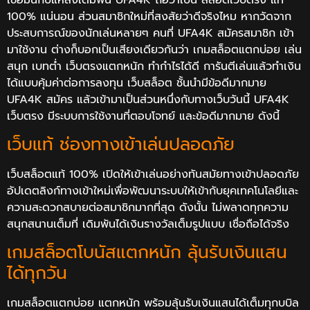
100% แน่นอน ส่วนสมาชิกใหม่ที่สงสัยว่าดีจริงไหม หากวัดจาก
ประสบการณ์ของนักเล่นหลายๆ คนที่ UFA4K สมัครสมาชิก เข้า
มาใช้งาน ต่างก็บอกเป็นเสียงเดียวกันว่า เกมสล็อตแตกบ่อย เล่น
สนุก เบทต่ำ เว็บตรงแตกหนัก ทำกำไรได้ดี การันตีเล่นแล้วทำเงิน
ได้แบบคุ้มค่าต่อการลงทุน เว็บสล็อต ชั้นนำมีข้อดีมากมาย
UFA4K สมัคร แล้วเข้ามาเป็นส่วนหนึ่งกับทางเว็บวันนี้ UFA4K
เว็บตรง มีระบบการใช้งานที่ตอบโจทย์ และข้อดีมากมาย ดังนี้
เว็บแท้ ช่องทางเข้าเล่นปลอดภัย
เว็บสล็อตแท้ 100% เปิดให้เข้าเล่นอย่างทันสมัยทางเข้าปลอดภัย
อัปเดตลิงก์ทางเข้าใหม่เพื่อพัฒนาระบบให้เข้ากับยุคเทคโนโลยีและ
ความสะดวกสบายต่อสมาชิกมากที่สุด ดังนั้น ไม่พลาดทุกความ
สนุกสนานเต็มที่ เดิมพันได้เงินรางวัลเต็มรูปแบบ เชื่อถือได้จริง
เกมสล็อตโบนัสแตกหนัก ลุ้นรับเงินแสน
ได้ทุกวัน
เกมสล็อตแตกบ่อย แตกหนัก พร้อมลุ้นรับเงินแสนได้เต็มทุกบบิล