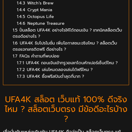
1.4.3
Witch’s Brew
1.4.4
Crypt Mania
1.4.5
Octopus Life
1.4.6
Neptune Treasure
1.5
ปั่นสล็อต UFA4K อย่างไรให้ได้ถอนเงิน ? เทคนิคสล็อตเว็บ
ตรงดีอย่างไร ?
1.6
UFA4K รับโปรโมชั่น เพิ่มโอกาสชนะจริงไหม ? สล็อตเว็บ
ตรงแจกเครดิตฟรี ดีอย่างไร ?
1.7
FAQs คำถามที่พบบ่อย
1.7.1
UFA4K ถอนเงินเข้าทรูวอเลทโดนหักเปอร์เซ็นต์ไหม ?
1.7.2
UFA4K เล่นโหมดลองเล่นได้ฟรีไหม ?
1.7.3
UFA4K ซื้อฟรีสปินต่ำสุดกี่บาท ?
UFA4K สล็อต เว็บแท้ 100% ดีจริง
ไหม ? สล็อตเว็บตรง มีข้อดีอะไรบ้าง
?
เชื่อมั่นกับแหล่งเดิมพัน UFA4K ถือว่าเป็น สล็อตเว็บตรง แท้