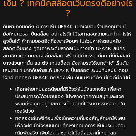
เงิน ? เทคนิคสล็อตเว็บตรงดีอย่างไร
?
ค้นหาเทคนิคดีๆ ในการเล่น UFA4K เปิดใจเข้ามร่วมลงทุนวันนี้
มือใหม่ควรจะ ปั่นสล็อต อย่างไรดีให้มีโอกาสชนะเกมและทำกำไรให้
สูงขึ้นได้ คำถามยอดฮิตที่จะพาเพื่อนๆ ไปร่วมหาคำตอบครับ
สล็อตเว็บตรง คุณภาพระดับสากลเป็นทางเข้า UFA4K สมัคร
สมาชิก และ ทดลองเล่นสล็อต ฟรี ไม่มีค่าธรรมเนียม นี่ก็คือข้อดี
บางส่วนเท่านั้น และตัว เกมสล็อต ยังสามรถใช้เบทต่ำได้ เริ่มต้น
เล่นเกม 1 บาทกับค่ายแท้ UFA4K ปั่นสล็อต ระบบทันสมัย ตอบ
โจทย์มากที่สุด UFA4K ทดลองเล่น กับแบรนด์ดัง มีข้อดีต่อไปนี้
เลือกค่ายเกมยอดนิยมที่มีรีวิวว่าโบนัสแจกจริง เพื่อหา
ประสบการณ์ด้วยตนเอง ไม่พลาดทุกความสนุกและแจ็ค
พอตที่รอคุณอยู่ และควรเป็นค่ายที่ได้รับการรับรอบ มีใบ
เซอร์ด้วย
ทดลองเล่นฟรีก่อนเพื่อเช็กความถี่ของสัญลักษณ์พิเศษ
เพื่อจะได้เข้าใจระบบเกม ศึกษาเทคนิคการเล่นในระบบก่อน
เดิมพันจริง เพิ่มโอกาสชนะได้เมื่อถึงเวลาที่เหมาะสม