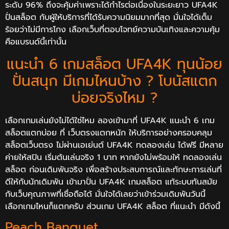
ระดับ 96% ถึงจะคุ้มค่าเพราะได้กำไรต่อเนื่องในระยะยาว UFA4K
ปั่นสล็อต กับผู้ให้บริการที่ได้รับความนิยมมากที่สุด มั่นใจได้เต็ม
ร้อยว่าไม่มีการโกง เลือกเว็บที่ตอบโจทย์ความบันเทิงและความคุ้ม
คือแบรนด์นี้เท่านั้น
แนะนำ 6 เกมสล็อต UFA4K ทุนน้อย
ปั่นสนุก มีเกมไหนบ้าง ? โบนัสแตก
บ่อยจริงไหม ?
เลือกเกมเล่นยังไม่ได้ใช่ไหม ลองเข้ามาที่ UFA4K แนะนำ 6 เกม
สล็อตแตกบ่อย ที่ เว็บตรงแตกหนัก ให้บริการอย่างครอบคลุม
สล็อตเว็บตรง ไม่ผ่านเอเย่นต์ UFA4K ทดลองเล่น ได้ฟรี มีหลาย
ค่ายให้สปิน เริ่มต้นเล่นจริง 1 บาท หากยังไม่พร้อมให้ ทดลองเล่น
สล็อต ก่อนเดิมพันจริง เพื่อสร้างประสบการณ์และทักษะการเล่นที่
ดีให้กับนักเดิมพัน เข้ามาปั่น UFA4K เกมสล็อต แท้ระบบทันสมัย
กับเว็บคุณภาพที่เชื่อถือได้ มั่นใจได้เลยว่าเข้าร่วมเดิมพันวันนี้
เลือกเกมไหนก็แตกครับ ส่วนเกม UFA4K สล็อต ที่แนะนำ มีดังนี้
Peach Banquet