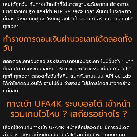
เล่นได้ทุกวัน กับทางเข้าหลักที่ได้มาตรฐานระดับสากล อัตราการ
แตกของเกมสูง และมีค่า RTP 96-98% เวลาเล่นเกมในระยะยาว
นั้นจะสร้างความคุ้มค่าให้กับผู้เล่นได้เป็นอย่างดี สร้างความสนุกได้
ทุกเวลา
ทำรายการถอนเงินผ่านวอเลทได้ตลอดทั้ง
วัน
สล็อตวอเลทเว็บตรง รองรับการถอนเงินวอเลท ไม่มีขั้นต่ำ 1 บาท
ก็ถอนได้ ด้วยระบบวอเลท บริการแบบฟรีค่าธรรมเนียม ใช้งานได้
ทุกที่ ทุกเวลา ตลอดทั้งวันทั้งคืน สนุกกับเกมระบบ API ชนะแล้ว
ได้กำไรก็ถอนเงินได้ จ่ายไม่อั้น จ่ายจริง ไม่มีการโกงสมาชิกอย่าง
แน่นอน
ทางเข้า UFA4K ระบบออโต้ เข้าหน้า
รวมเกมไวไหม ? เสถียรอย่างไร ?
เลือกใช้งานกับทางเข้า UFA4K หน้าหลักปลอดภัย มีการอัปเดต
ข่าวสารต่างๆ อย่างทันสมัย มั่นใจได้เลยว่าไม่มีพลาดทุกความ