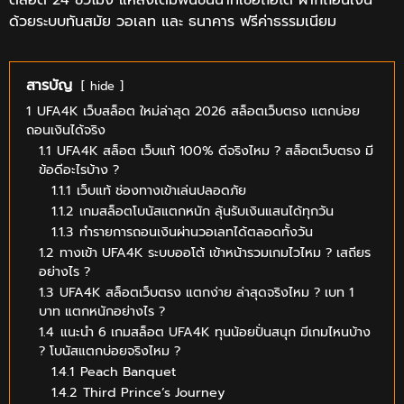
ด้วยระบบทันสมัย วอเลท และ ธนาคาร ฟรีค่าธรรมเนียม
สารบัญ
hide
1
UFA4K เว็บสล็อต ใหม่ล่าสุด 2026 สล็อตเว็บตรง แตกบ่อย
ถอนเงินได้จริง
1.1
UFA4K สล็อต เว็บแท้ 100% ดีจริงไหม ? สล็อตเว็บตรง มี
ข้อดีอะไรบ้าง ?
1.1.1
เว็บแท้ ช่องทางเข้าเล่นปลอดภัย
1.1.2
เกมสล็อตโบนัสแตกหนัก ลุ้นรับเงินแสนได้ทุกวัน
1.1.3
ทำรายการถอนเงินผ่านวอเลทได้ตลอดทั้งวัน
1.2
ทางเข้า UFA4K ระบบออโต้ เข้าหน้ารวมเกมไวไหม ? เสถียร
อย่างไร ?
1.3
UFA4K สล็อตเว็บตรง แตกง่าย ล่าสุดจริงไหม ? เบท 1
บาท แตกหนักอย่างไร ?
1.4
แนะนำ 6 เกมสล็อต UFA4K ทุนน้อยปั่นสนุก มีเกมไหนบ้าง
? โบนัสแตกบ่อยจริงไหม ?
1.4.1
Peach Banquet
1.4.2
Third Prince’s Journey