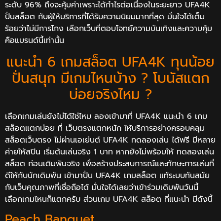
ระดับ 96% ถึงจะคุ้มค่าเพราะได้กำไรต่อเนื่องในระยะยาว UFA4K
ปั่นสล็อต กับผู้ให้บริการที่ได้รับความนิยมมากที่สุด มั่นใจได้เต็ม
ร้อยว่าไม่มีการโกง เลือกเว็บที่ตอบโจทย์ความบันเทิงและความคุ้ม
คือแบรนด์นี้เท่านั้น
แนะนำ 6 เกมสล็อต UFA4K ทุนน้อย
ปั่นสนุก มีเกมไหนบ้าง ? โบนัสแตก
บ่อยจริงไหม ?
เลือกเกมเล่นยังไม่ได้ใช่ไหม ลองเข้ามาที่ UFA4K แนะนำ 6 เกม
สล็อตแตกบ่อย ที่ เว็บตรงแตกหนัก ให้บริการอย่างครอบคลุม
สล็อตเว็บตรง ไม่ผ่านเอเย่นต์ UFA4K ทดลองเล่น ได้ฟรี มีหลาย
ค่ายให้สปิน เริ่มต้นเล่นจริง 1 บาท หากยังไม่พร้อมให้ ทดลองเล่น
สล็อต ก่อนเดิมพันจริง เพื่อสร้างประสบการณ์และทักษะการเล่นที่
ดีให้กับนักเดิมพัน เข้ามาปั่น UFA4K เกมสล็อต แท้ระบบทันสมัย
กับเว็บคุณภาพที่เชื่อถือได้ มั่นใจได้เลยว่าเข้าร่วมเดิมพันวันนี้
เลือกเกมไหนก็แตกครับ ส่วนเกม UFA4K สล็อต ที่แนะนำ มีดังนี้
Peach Banquet