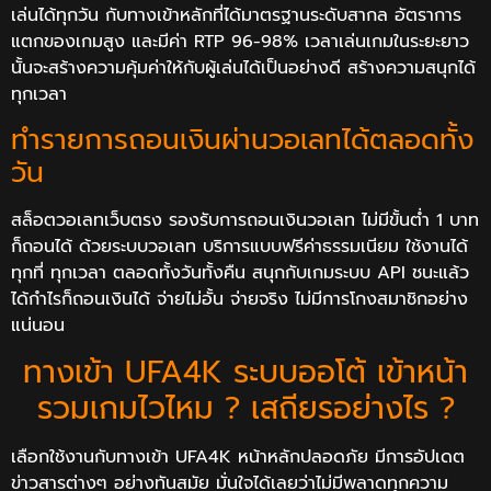
เล่นได้ทุกวัน กับทางเข้าหลักที่ได้มาตรฐานระดับสากล อัตราการ
แตกของเกมสูง และมีค่า RTP 96-98% เวลาเล่นเกมในระยะยาว
นั้นจะสร้างความคุ้มค่าให้กับผู้เล่นได้เป็นอย่างดี สร้างความสนุกได้
ทุกเวลา
ทำรายการถอนเงินผ่านวอเลทได้ตลอดทั้ง
วัน
สล็อตวอเลทเว็บตรง รองรับการถอนเงินวอเลท ไม่มีขั้นต่ำ 1 บาท
ก็ถอนได้ ด้วยระบบวอเลท บริการแบบฟรีค่าธรรมเนียม ใช้งานได้
ทุกที่ ทุกเวลา ตลอดทั้งวันทั้งคืน สนุกกับเกมระบบ API ชนะแล้ว
ได้กำไรก็ถอนเงินได้ จ่ายไม่อั้น จ่ายจริง ไม่มีการโกงสมาชิกอย่าง
แน่นอน
ทางเข้า UFA4K ระบบออโต้ เข้าหน้า
รวมเกมไวไหม ? เสถียรอย่างไร ?
เลือกใช้งานกับทางเข้า UFA4K หน้าหลักปลอดภัย มีการอัปเดต
ข่าวสารต่างๆ อย่างทันสมัย มั่นใจได้เลยว่าไม่มีพลาดทุกความ