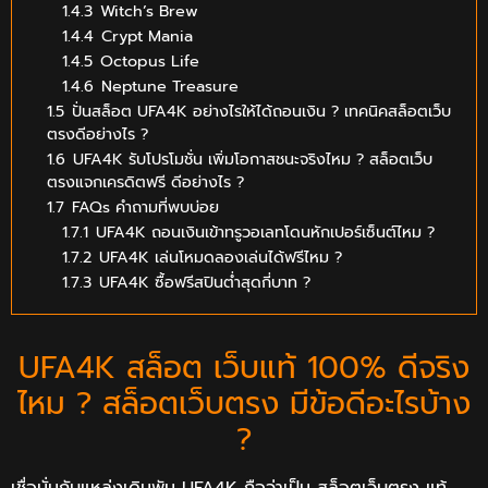
1.4.3
Witch’s Brew
1.4.4
Crypt Mania
1.4.5
Octopus Life
1.4.6
Neptune Treasure
1.5
ปั่นสล็อต UFA4K อย่างไรให้ได้ถอนเงิน ? เทคนิคสล็อตเว็บ
ตรงดีอย่างไร ?
1.6
UFA4K รับโปรโมชั่น เพิ่มโอกาสชนะจริงไหม ? สล็อตเว็บ
ตรงแจกเครดิตฟรี ดีอย่างไร ?
1.7
FAQs คำถามที่พบบ่อย
1.7.1
UFA4K ถอนเงินเข้าทรูวอเลทโดนหักเปอร์เซ็นต์ไหม ?
1.7.2
UFA4K เล่นโหมดลองเล่นได้ฟรีไหม ?
1.7.3
UFA4K ซื้อฟรีสปินต่ำสุดกี่บาท ?
UFA4K สล็อต เว็บแท้ 100% ดีจริง
ไหม ? สล็อตเว็บตรง มีข้อดีอะไรบ้าง
?
เชื่อมั่นกับแหล่งเดิมพัน UFA4K ถือว่าเป็น สล็อตเว็บตรง แท้