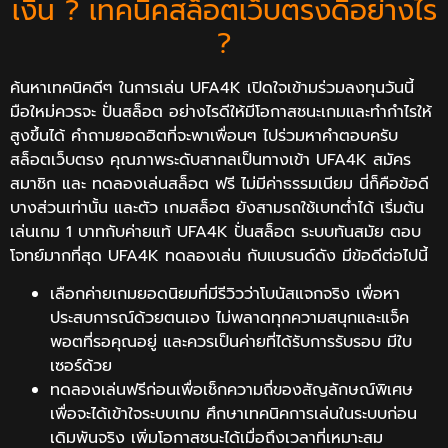
เงิน ? เทคนิคสล็อตเว็บตรงดีอย่างไร
?
ค้นหาเทคนิคดีๆ ในการเล่น UFA4K เปิดใจเข้ามร่วมลงทุนวันนี้
มือใหม่ควรจะ ปั่นสล็อต อย่างไรดีให้มีโอกาสชนะเกมและทำกำไรให้
สูงขึ้นได้ คำถามยอดฮิตที่จะพาเพื่อนๆ ไปร่วมหาคำตอบครับ
สล็อตเว็บตรง คุณภาพระดับสากลเป็นทางเข้า UFA4K สมัคร
สมาชิก และ ทดลองเล่นสล็อต ฟรี ไม่มีค่าธรรมเนียม นี่ก็คือข้อดี
บางส่วนเท่านั้น และตัว เกมสล็อต ยังสามรถใช้เบทต่ำได้ เริ่มต้น
เล่นเกม 1 บาทกับค่ายแท้ UFA4K ปั่นสล็อต ระบบทันสมัย ตอบ
โจทย์มากที่สุด UFA4K ทดลองเล่น กับแบรนด์ดัง มีข้อดีต่อไปนี้
เลือกค่ายเกมยอดนิยมที่มีรีวิวว่าโบนัสแจกจริง เพื่อหา
ประสบการณ์ด้วยตนเอง ไม่พลาดทุกความสนุกและแจ็ค
พอตที่รอคุณอยู่ และควรเป็นค่ายที่ได้รับการรับรอบ มีใบ
เซอร์ด้วย
ทดลองเล่นฟรีก่อนเพื่อเช็กความถี่ของสัญลักษณ์พิเศษ
เพื่อจะได้เข้าใจระบบเกม ศึกษาเทคนิคการเล่นในระบบก่อน
เดิมพันจริง เพิ่มโอกาสชนะได้เมื่อถึงเวลาที่เหมาะสม