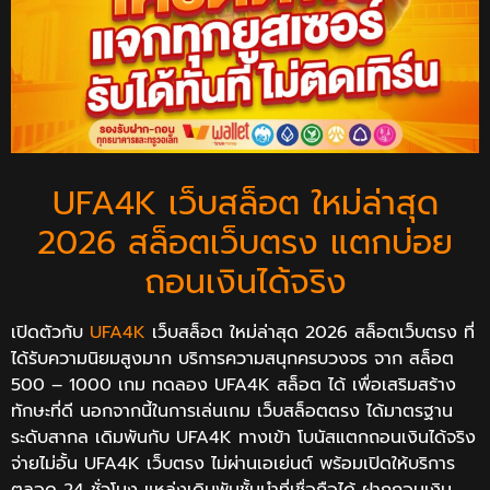
UFA4K เว็บสล็อต ใหม่ล่าสุด
2026 สล็อตเว็บตรง แตกบ่อย
ถอนเงินได้จริง
เปิดตัวกับ
UFA4K
เว็บสล็อต ใหม่ล่าสุด 2026 สล็อตเว็บตรง ที่
ได้รับความนิยมสูงมาก บริการความสนุกครบวงจร จาก สล็อต
500 – 1000 เกม ทดลอง UFA4K สล็อต ได้ เพื่อเสริมสร้าง
ทักษะที่ดี นอกจากนี้ในการเล่นเกม เว็บสล็อตตรง ได้มาตรฐาน
ระดับสากล เดิมพันกับ UFA4K ทางเข้า โบนัสแตกถอนเงินได้จริง
จ่ายไม่อั้น UFA4K เว็บตรง ไม่ผ่านเอเย่นต์ พร้อมเปิดให้บริการ
ตลอด 24 ชั่วโมง แหล่งเดิมพันชั้นนำที่เชื่อถือได้ ฝากถอนเงิน