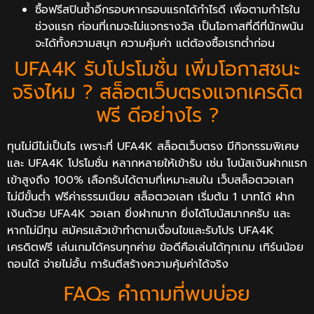
ซื้อฟรีสปินซ้ำอีกรอบหากรอบแรกได้กำไรดี เพื่อตามกำไรใน
ช่วงแรก ก่อนที่เกมจะไม่แจกรางวัล เป็นโอกาสที่ดีที่นักพนัน
จะได้ทั้งความสนุก ความคุ้มค่า แต่ต้องซื้อเรทต่ำก่อน
UFA4K รับโปรโมชั่น เพิ่มโอกาสชนะ
จริงไหม ? สล็อตเว็บตรงแจกเครดิต
ฟรี ดีอย่างไร ?
ทุนไม่มีไม่เป็นไร เพราะที่ UFA4K สล็อตเว็บตรง มีกิจกรรมพิเศษ
และ UFA4K โปรโมชั่น หลากหลายให้เข้ารับ เช่น โบนัสเงินฝากแรก
เข้าสูงถึง 100% เลือกรับได้ตามที่เหมาะสมใน เว็บสล็อตวอเลท
ไม่มีขั้นต่ำ ฟรีค่าธรรมเนียม สล็อตวอเลท เริ่มต้น 1 บาทได้ ฝาก
เงินด้วย UFA4K วอเลท ยิ่งฝากมาก ยิ่งได้โบนัสมากครับ และ
หากไม่มีทุน สมัครแล้วเข้าทำตามเงื่อนไขและรับโปร UFA4K
เครดิตฟรี เล่นเกมได้ครบทุกค่าย ข้อดีคือเล่นได้ทุกเกม เทิร์นน้อย
ถอนได้ จ่ายไม่อั้น การันตีสร้างความคุ้มค่าได้จริง
FAQs คำถามที่พบบ่อย