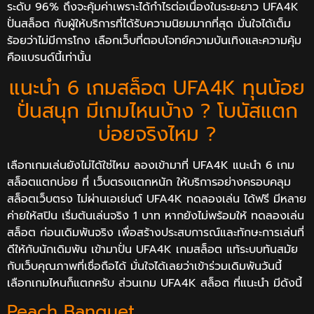
ระดับ 96% ถึงจะคุ้มค่าเพราะได้กำไรต่อเนื่องในระยะยาว UFA4K
ปั่นสล็อต กับผู้ให้บริการที่ได้รับความนิยมมากที่สุด มั่นใจได้เต็ม
ร้อยว่าไม่มีการโกง เลือกเว็บที่ตอบโจทย์ความบันเทิงและความคุ้ม
คือแบรนด์นี้เท่านั้น
แนะนำ 6 เกมสล็อต UFA4K ทุนน้อย
ปั่นสนุก มีเกมไหนบ้าง ? โบนัสแตก
บ่อยจริงไหม ?
เลือกเกมเล่นยังไม่ได้ใช่ไหม ลองเข้ามาที่ UFA4K แนะนำ 6 เกม
สล็อตแตกบ่อย ที่ เว็บตรงแตกหนัก ให้บริการอย่างครอบคลุม
สล็อตเว็บตรง ไม่ผ่านเอเย่นต์ UFA4K ทดลองเล่น ได้ฟรี มีหลาย
ค่ายให้สปิน เริ่มต้นเล่นจริง 1 บาท หากยังไม่พร้อมให้ ทดลองเล่น
สล็อต ก่อนเดิมพันจริง เพื่อสร้างประสบการณ์และทักษะการเล่นที่
ดีให้กับนักเดิมพัน เข้ามาปั่น UFA4K เกมสล็อต แท้ระบบทันสมัย
กับเว็บคุณภาพที่เชื่อถือได้ มั่นใจได้เลยว่าเข้าร่วมเดิมพันวันนี้
เลือกเกมไหนก็แตกครับ ส่วนเกม UFA4K สล็อต ที่แนะนำ มีดังนี้
Peach Banquet