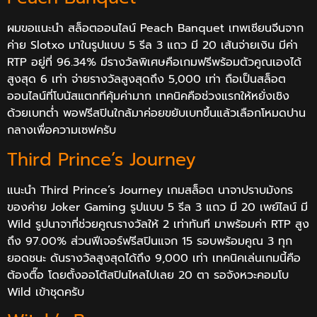
ผมขอแนะนำ สล็อตออนไลน์ Peach Banquet เทพเซียนจีนจาก
ค่าย Slotxo มาในรูปแบบ 5 รีล 3 แถว มี 20 เส้นจ่ายเงิน มีค่า
RTP อยู่ที่ 96.34% มีรางวัลพิเศษคือเกมฟรีพร้อมตัวคูณเองได้
สูงสุด 6 เท่า จ่ายรางวัลสูงสุดถึง 5,000 เท่า ถือเป็นสล็อต
ออนไลน์ที่โบนัสแตกทีคุ้มค่ามาก เทคนิคคือช่วงแรกให้หยั่งเชิง
ด้วยเบทต่ำ พอฟรีสปินใกล้มาค่อยขยับเบทขึ้นแล้วเลือกโหมดปาน
กลางเพื่อความเซฟครับ
Third Prince’s Journey
แนะนำ Third Prince’s Journey เกมสล็อต นาจาปราบมังกร
ของค่าย Joker Gaming รูปแบบ 5 รีล 3 แถว มี 20 เพย์ไลน์ มี
Wild รูปนาจาที่ช่วยคูณรางวัลให้ 2 เท่าทันที มาพร้อมค่า RTP สูง
ถึง 97.00% ส่วนฟีเจอร์ฟรีสปินแจก 15 รอบพร้อมคูณ 3 ทุก
ยอดชนะ ดันรางวัลสูงสุดได้ถึง 9,000 เท่า เทคนิคเล่นเกมนี้คือ
ต้องตื๊อ โดยตั้งออโต้สปินไหลไปเลย 20 ตา รอจังหวะคอมโบ
Wild เข้าชุดครับ