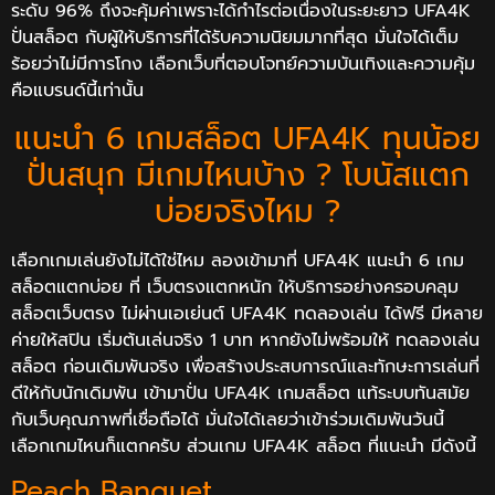
ระดับ 96% ถึงจะคุ้มค่าเพราะได้กำไรต่อเนื่องในระยะยาว UFA4K
ปั่นสล็อต กับผู้ให้บริการที่ได้รับความนิยมมากที่สุด มั่นใจได้เต็ม
ร้อยว่าไม่มีการโกง เลือกเว็บที่ตอบโจทย์ความบันเทิงและความคุ้ม
คือแบรนด์นี้เท่านั้น
แนะนำ 6 เกมสล็อต UFA4K ทุนน้อย
ปั่นสนุก มีเกมไหนบ้าง ? โบนัสแตก
บ่อยจริงไหม ?
เลือกเกมเล่นยังไม่ได้ใช่ไหม ลองเข้ามาที่ UFA4K แนะนำ 6 เกม
สล็อตแตกบ่อย ที่ เว็บตรงแตกหนัก ให้บริการอย่างครอบคลุม
สล็อตเว็บตรง ไม่ผ่านเอเย่นต์ UFA4K ทดลองเล่น ได้ฟรี มีหลาย
ค่ายให้สปิน เริ่มต้นเล่นจริง 1 บาท หากยังไม่พร้อมให้ ทดลองเล่น
สล็อต ก่อนเดิมพันจริง เพื่อสร้างประสบการณ์และทักษะการเล่นที่
ดีให้กับนักเดิมพัน เข้ามาปั่น UFA4K เกมสล็อต แท้ระบบทันสมัย
กับเว็บคุณภาพที่เชื่อถือได้ มั่นใจได้เลยว่าเข้าร่วมเดิมพันวันนี้
เลือกเกมไหนก็แตกครับ ส่วนเกม UFA4K สล็อต ที่แนะนำ มีดังนี้
Peach Banquet