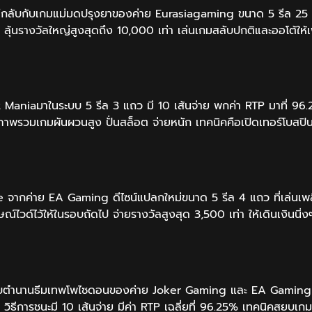
กลับกับเกมแม่มดปรุงยาของค่าย Eurasiagaming ขนาด 5 รีล 25 เส้
รี ลุ้นรางวัลใหญ่สูงสุดถึง 10,000 เท่า เล่นเกมสลับปกติและออโต้ให้
niaมาในระบบ 5 รีล 3 แถว มี 10 เส้นจ่าย พกค่า RTP มาที่ 96.22
าพรวมเกมผันผวนสูง ปั่นสล็อต จ่ายหนัก เทคนิคคือเปิดเทอร์โบสปินเ
 จากค่าย EA Gaming ดีไซน์แปลกใหม่ขนาด 5 รีล 4 แถว ที่เล่นเพ
ษณ์ไวด์ไว้ให้ในรอบถัดไป จ่ายรางวัลสูงสุด 3,500 เท่า ให้เดินเงินนิ่
ดับตำนานธีมเทพโพไซดอนของค่าย Joker Gaming และ EA Gaming มา
 วิธีการชนะมี 10 เส้นจ่าย มีค่า RTP เฉลี่ยที่ 96.25% เทคนิคสยบเก