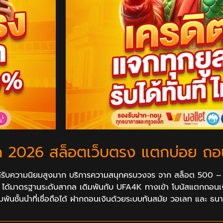
ุด 2026 สล็อตเว็บตรง แตกบ่อย ถอน
ี่ได้รับความนิยมสูงมาก บริการความสนุกครบวงจร จาก สล็อต 50
ตรง ได้มาตรฐานระดับสากล เดิมพันกับ UFA4K ทางเข้า โบนัสแตกถอนเงิ
มพันชั้นนำที่เชื่อถือได้ ฝากถอนเงินด้วยระบบทันสมัย วอเลท และ ธน