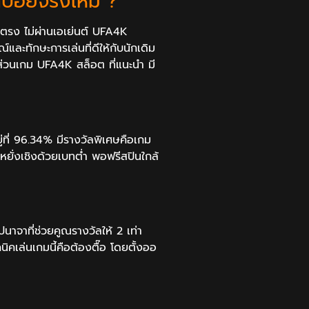
บ่อยจริงไหม ?
บตรง ไม่ผ่านเอเย่นต์ UFA4K
และทักษะการเล่นที่ดีให้กับนักเดิม
บ ส่วนเกม UFA4K สล็อต ที่แนะนำ มี
ที่ 96.34% มีรางวัลพิเศษคือเกม
หยั่งเชิงด้วยเบทต่ำ พอฟรีสปินใกล้
จาที่ช่วยคูณรางวัลให้ 2 เท่า
คเล่นเกมนี้คือต้องตื๊อ โดยตั้งออ