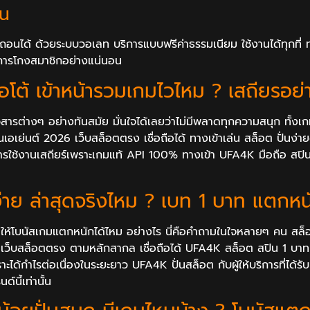
ัน
อนได้ ด้วยระบบวอเลท บริการแบบฟรีค่าธรรมเนียม ใช้งานได้ทุกที่ ทุ
่มีการโกงสมาชิกอย่างแน่นอน
ต้ เข้าหน้ารวมเกมไวไหม ? เสถียรอย่
ารต่างๆ อย่างทันสมัย มั่นใจได้เลยว่าไม่มีพลาดทุกความสนุก ทั้งเก
เอเย่นต์ 2026 เว็บสล็อตตรง เชื่อถือได้ ทางเข้าเล่น สล็อต ปั่นง่าย
บการใช้งานเสถียร์เพราะเกมแท้ API 100% ทางเข้า UFA4K มือถือ สปินเ
ย ล่าสุดจริงไหม ? เบท 1 บาท แตกหน
้โบนัสเกมแตกหนักได้ไหม อย่างไร นี่คือคำถามในใจหลายๆ คน สล็อตเ
์ เว็บสล็อตตรง ตามหลักสากล เชื่อถือได้ UFA4K สล็อต สปิน 1 บาท
ด้กำไรต่อเนื่องในระยะยาว UFA4K ปั่นสล็อต กับผู้ให้บริการที่ได้รับ
์นี้เท่านั้น