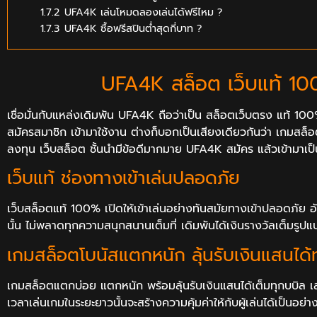
1.7.2
UFA4K เล่นโหมดลองเล่นได้ฟรีไหม ?
1.7.3
UFA4K ซื้อฟรีสปินต่ำสุดกี่บาท ?
UFA4K สล็อต เว็บแท้ 100
เชื่อมั่นกับแหล่งเดิมพัน UFA4K ถือว่าเป็น สล็อตเว็บตรง แท้ 
สมัครสมาชิก เข้ามาใช้งาน ต่างก็บอกเป็นเสียงเดียวกันว่า เกมสล็
ลงทุน เว็บสล็อต ชั้นนำมีข้อดีมากมาย UFA4K สมัคร แล้วเข้ามาเป็
เว็บแท้ ช่องทางเข้าเล่นปลอดภัย
เว็บสล็อตแท้ 100% เปิดให้เข้าเล่นอย่างทันสมัยทางเข้าปลอดภัย อ
นั้น ไม่พลาดทุกความสนุกสนานเต็มที่ เดิมพันได้เงินรางวัลเต็มรูปแบบ
เกมสล็อตโบนัสแตกหนัก ลุ้นรับเงินแสนได้ท
เกมสล็อตแตกบ่อย แตกหนัก พร้อมลุ้นรับเงินแสนได้เต็มทุกบบิล เ
เวลาเล่นเกมในระยะยาวนั้นจะสร้างความคุ้มค่าให้กับผู้เล่นได้เป็นอย่