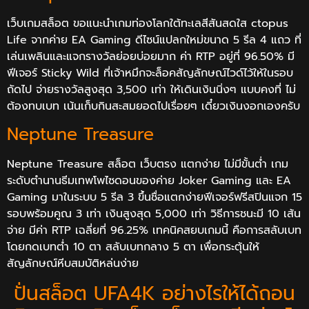
เว็บเกมสล็อต ขอแนะนำเกมท่องโลกใต้ทะเลสีสันสดใส ctopus
Life จากค่าย EA Gaming ดีไซน์แปลกใหม่ขนาด 5 รีล 4 แถว ที่
เล่นเพลินและแจกรางวัลย่อยบ่อยมาก ค่า RTP อยู่ที่ 96.50% มี
ฟีเจอร์ Sticky Wild ที่เจ้าหมึกจะล็อคสัญลักษณ์ไวด์ไว้ให้ในรอบ
ถัดไป จ่ายรางวัลสูงสุด 3,500 เท่า ให้เดินเงินนิ่งๆ แบบคงที่ ไม่
ต้องทบเบท เน้นเก็บกินสะสมยอดไปเรื่อยๆ เดี๋ยวเงินงอกเองครับ
Neptune Treasure
Neptune Treasure สล็อต เว็บตรง แตกง่าย ไม่มีขั้นต่ำ เกม
ระดับตำนานธีมเทพโพไซดอนของค่าย Joker Gaming และ EA
Gaming มาในระบบ 5 รีล 3 ขึ้นชื่อแตกง่ายฟีเจอร์ฟรีสปินแจก 15
รอบพร้อมคูณ 3 เท่า เงินสูงสุด 5,000 เท่า วิธีการชนะมี 10 เส้น
จ่าย มีค่า RTP เฉลี่ยที่ 96.25% เทคนิคสยบเกมนี้ คือการสลับเบท
โดยกดเบทต่ำ 10 ตา สลับเบทกลาง 5 ตา เพื่อกระตุ้นให้
สัญลักษณ์หีบสมบัติหล่นง่าย
ปั่นสล็อต UFA4K อย่างไรให้ได้ถอน