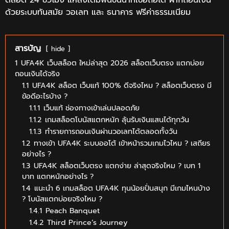
ด้วยระบบทันสมัย วอเลท และ ธนาคาร ฟรีค่าธรรมเนียม
สารบัญ
hide
1
UFA4K เว็บสล็อต ใหม่ล่าสุด 2026 สล็อตเว็บตรง แตกบ่อย
ถอนเงินได้จริง
1.1
UFA4K สล็อต เว็บแท้ 100% ดีจริงไหม ? สล็อตเว็บตรง มี
ข้อดีอะไรบ้าง ?
1.1.1
เว็บแท้ ช่องทางเข้าเล่นปลอดภัย
1.1.2
เกมสล็อตโบนัสแตกหนัก ลุ้นรับเงินแสนได้ทุกวัน
1.1.3
ทำรายการถอนเงินผ่านวอเลทได้ตลอดทั้งวัน
1.2
ทางเข้า UFA4K ระบบออโต้ เข้าหน้ารวมเกมไวไหม ? เสถียร
อย่างไร ?
1.3
UFA4K สล็อตเว็บตรง แตกง่าย ล่าสุดจริงไหม ? เบท 1
บาท แตกหนักอย่างไร ?
1.4
แนะนำ 6 เกมสล็อต UFA4K ทุนน้อยปั่นสนุก มีเกมไหนบ้าง
? โบนัสแตกบ่อยจริงไหม ?
1.4.1
Peach Banquet
1.4.2
Third Prince’s Journey