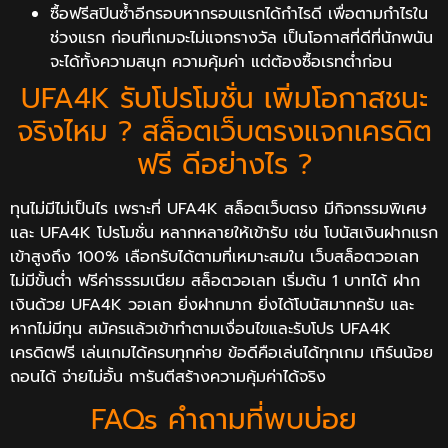
ซื้อฟรีสปินซ้ำอีกรอบหากรอบแรกได้กำไรดี เพื่อตามกำไรใน
ช่วงแรก ก่อนที่เกมจะไม่แจกรางวัล เป็นโอกาสที่ดีที่นักพนัน
จะได้ทั้งความสนุก ความคุ้มค่า แต่ต้องซื้อเรทต่ำก่อน
UFA4K รับโปรโมชั่น เพิ่มโอกาสชนะ
จริงไหม ? สล็อตเว็บตรงแจกเครดิต
ฟรี ดีอย่างไร ?
ทุนไม่มีไม่เป็นไร เพราะที่ UFA4K สล็อตเว็บตรง มีกิจกรรมพิเศษ
และ UFA4K โปรโมชั่น หลากหลายให้เข้ารับ เช่น โบนัสเงินฝากแรก
เข้าสูงถึง 100% เลือกรับได้ตามที่เหมาะสมใน เว็บสล็อตวอเลท
ไม่มีขั้นต่ำ ฟรีค่าธรรมเนียม สล็อตวอเลท เริ่มต้น 1 บาทได้ ฝาก
เงินด้วย UFA4K วอเลท ยิ่งฝากมาก ยิ่งได้โบนัสมากครับ และ
หากไม่มีทุน สมัครแล้วเข้าทำตามเงื่อนไขและรับโปร UFA4K
เครดิตฟรี เล่นเกมได้ครบทุกค่าย ข้อดีคือเล่นได้ทุกเกม เทิร์นน้อย
ถอนได้ จ่ายไม่อั้น การันตีสร้างความคุ้มค่าได้จริง
FAQs คำถามที่พบบ่อย