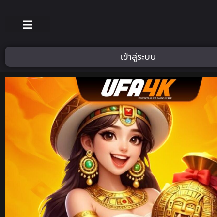
เข้าสู่ระบบ