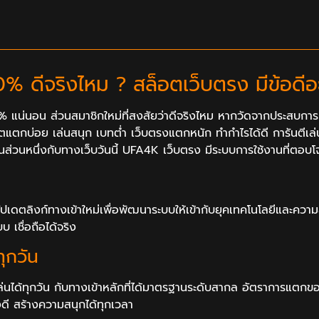
% ดีจริงไหม ? สล็อตเว็บตรง มีข้อดีอะ
100% แน่นอน ส่วนสมาชิกใหม่ที่สงสัยว่าดีจริงไหม หากวัดจากประสบ
อตแตกบ่อย เล่นสนุก เบทต่ำ เว็บตรงแตกหนัก ทำกำไรได้ดี การันตีเล่น
นส่วนหนึ่งกับทางเว็บวันนี้ UFA4K เว็บตรง มีระบบการใช้งานที่ตอบโจ
ัปเดตลิงก์ทางเข้าใหม่เพื่อพัฒนาระบบให้เข้ากับยุคเทคโนโลยีและคว
 เชื่อถือได้จริง
ุกวัน
ล่นได้ทุกวัน กับทางเข้าหลักที่ได้มาตรฐานระดับสากล อัตราการแต
างดี สร้างความสนุกได้ทุกเวลา