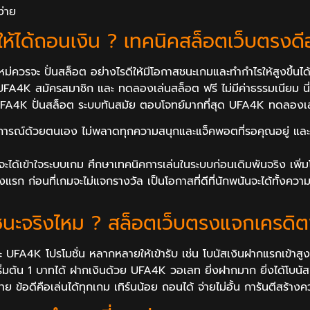
ง่าย
ห้ได้ถอนเงิน ? เทคนิคสล็อตเว็บตรงดี
หม่ควรจะ ปั่นสล็อต อย่างไรดีให้มีโอกาสชนะเกมและทำกำไรให้สูงขึ้นไ
K สมัครสมาชิก และ ทดลองเล่นสล็อต ฟรี ไม่มีค่าธรรมเนียม นี่ก็ค
 UFA4K ปั่นสล็อต ระบบทันสมัย ตอบโจทย์มากที่สุด UFA4K ทดลองเล่น
สบการณ์ด้วยตนเอง ไม่พลาดทุกความสนุกและแจ็คพอตที่รอคุณอยู่ และคว
ะได้เข้าใจระบบเกม ศึกษาเทคนิคการเล่นในระบบก่อนเดิมพันจริง เพิ่มโ
รก ก่อนที่เกมจะไม่แจกรางวัล เป็นโอกาสที่ดีที่นักพนันจะได้ทั้งความ
ชนะจริงไหม ? สล็อตเว็บตรงแจกเครดิตฟ
ะ UFA4K โปรโมชั่น หลากหลายให้เข้ารับ เช่น โบนัสเงินฝากแรกเข้าสู
ริ่มต้น 1 บาทได้ ฝากเงินด้วย UFA4K วอเลท ยิ่งฝากมาก ยิ่งได้โบนั
ข้อดีคือเล่นได้ทุกเกม เทิร์นน้อย ถอนได้ จ่ายไม่อั้น การันตีสร้างคว