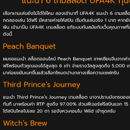
แนะนำ 6 เกมสล็อต UFA4K ทุนน้
เลือกเกมเล่นยังไม่ได้ใช่ไหม ลองเข้ามาที่ UFA4K แนะนำ 6 เกมสล
ทดลองเล่น ได้ฟรี มีหลายค่ายให้สปิน เริ่มต้นเล่นจริง 1 บาท หากยั
พัน เข้ามาปั่น UFA4K เกมสล็อต แท้ระบบทันสมัยกับเว็บคุณภาพที่เชื
ดังนี้
Peach Banquet
ผมขอแนะนำ สล็อตออนไลน์ Peach Banquet เทพเซียนจีนจากค่าย Slo
ฟรีพร้อมตัวคูณเองได้สูงสุด 6 เท่า จ่ายรางวัลสูงสุดถึง 5,000 เท
มาค่อยขยับเบทขึ้นแล้วเลือกโหมดปานกลางเพื่อความเซฟครับ
Third Prince’s Journey
แนะนำ Third Prince’s Journey เกมสล็อต นาจาปราบมังกรของค่าย
ทันที มาพร้อมค่า RTP สูงถึง 97.00% ส่วนฟีเจอร์ฟรีสปินแจก 15 
โต้สปินไหลไปเลย 20 ตา รอจังหวะคอมโบ Wild เข้าชุดครับ
Witch’s Brew