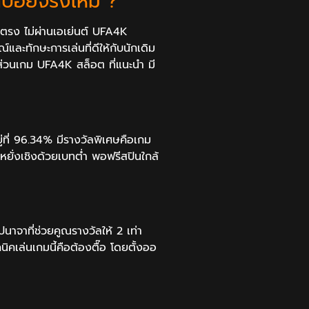
บ่อยจริงไหม ?
บตรง ไม่ผ่านเอเย่นต์ UFA4K
และทักษะการเล่นที่ดีให้กับนักเดิม
บ ส่วนเกม UFA4K สล็อต ที่แนะนำ มี
ที่ 96.34% มีรางวัลพิเศษคือเกม
หยั่งเชิงด้วยเบทต่ำ พอฟรีสปินใกล้
จาที่ช่วยคูณรางวัลให้ 2 เท่า
คเล่นเกมนี้คือต้องตื๊อ โดยตั้งออ