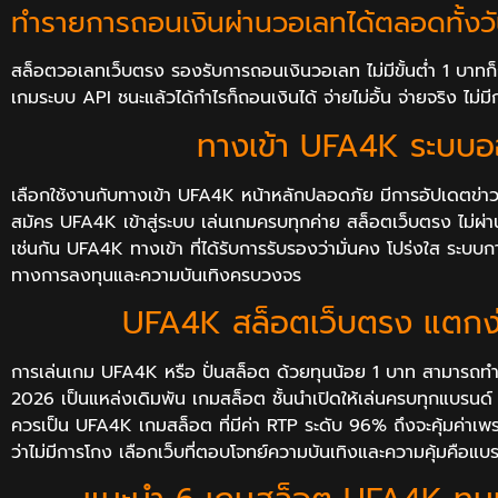
ทำรายการถอนเงินผ่านวอเลทได้ตลอดทั้งว
สล็อตวอเลทเว็บตรง รองรับการถอนเงินวอเลท ไม่มีขั้นต่ำ 1 บาทก็ถ
เกมระบบ API ชนะแล้วได้กำไรก็ถอนเงินได้ จ่ายไม่อั้น จ่ายจริง ไม
ทางเข้า UFA4K ระบบออโ
เลือกใช้งานกับทางเข้า UFA4K หน้าหลักปลอดภัย มีการอัปเดตข่าวส
สมัคร UFA4K เข้าสู่ระบบ เล่นเกมครบทุกค่าย สล็อตเว็บตรง ไม่ผ่าน
เช่นกัน UFA4K ทางเข้า ที่ได้รับการรับรองว่ามั่นคง โปร่งใส ระบ
ทางการลงทุนและความบันเทิงครบวงจร
UFA4K สล็อตเว็บตรง แตกง่า
การเล่นเกม UFA4K หรือ ปั่นสล็อต ด้วยทุนน้อย 1 บาท สามารถทำให
2026 เป็นแหล่งเดิมพัน เกมสล็อต ชั้นนำเปิดให้เล่นครบทุกแบรนด
ควรเป็น UFA4K เกมสล็อต ที่มีค่า RTP ระดับ 96% ถึงจะคุ้มค่าเพราะไ
ว่าไม่มีการโกง เลือกเว็บที่ตอบโจทย์ความบันเทิงและความคุ้มคือแบรนด