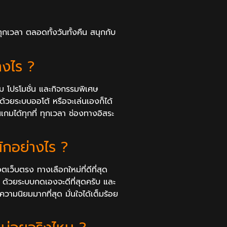
กเวลา ตลอดทั้งวันทั้งคืน สนุกกับ
างไร ?
ม โปรโมชั่น และกิจกรรมพิเศษ
ด้วยระบบออโต้ หรือจะเล่นเองก็ได้
กมได้ทุกที่ ทุกเวลา ช่องทางอิสระ
ักอย่างไร ?
ว็บตรง ทางเลือกใหม่ที่ดีที่สุด
 ด้วยระบบกดเองจะดีที่สุดครับ และ
ความนิยมมากที่สุด มั่นใจได้เต็มร้อย