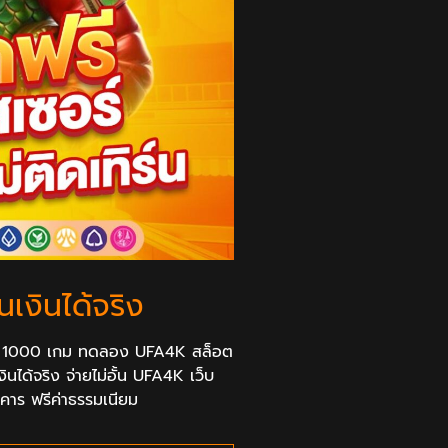
เงินได้จริง
0 – 1000 เกม ทดลอง UFA4K สล็อต
นได้จริง จ่ายไม่อั้น UFA4K เว็บ
าคาร ฟรีค่าธรรมเนียม