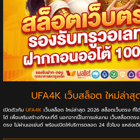
UFA4K เว็บสล็อต ใหม่ล่าส
เปิดตัวกับ
UFA4K
เว็บสล็อต ใหม่ล่าสุด 2026 สล็อตเว็บตรง ท
ได้ เพื่อเสริมสร้างทักษะที่ดี นอกจากนี้ในการเล่นเกม เว็บสล็อต
ตรง ไม่ผ่านเอเย่นต์ พร้อมเปิดให้บริการตลอด 24 ชั่วโมง แหล่งเดิ