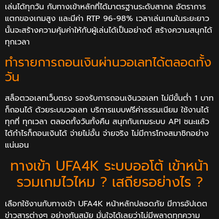
เล่นได้ทุกวัน กับทางเข้าหลักที่ได้มาตรฐานระดับสากล อัตราการ
แตกของเกมสูง และมีค่า RTP 96-98% เวลาเล่นเกมในระยะยาว
นั้นจะสร้างความคุ้มค่าให้กับผู้เล่นได้เป็นอย่างดี สร้างความสนุกได้
ทุกเวลา
ทำรายการถอนเงินผ่านวอเลทได้ตลอดทั้ง
วัน
สล็อตวอเลทเว็บตรง รองรับการถอนเงินวอเลท ไม่มีขั้นต่ำ 1 บาท
ก็ถอนได้ ด้วยระบบวอเลท บริการแบบฟรีค่าธรรมเนียม ใช้งานได้
ทุกที่ ทุกเวลา ตลอดทั้งวันทั้งคืน สนุกกับเกมระบบ API ชนะแล้ว
ได้กำไรก็ถอนเงินได้ จ่ายไม่อั้น จ่ายจริง ไม่มีการโกงสมาชิกอย่าง
แน่นอน
ทางเข้า UFA4K ระบบออโต้ เข้าหน้า
รวมเกมไวไหม ? เสถียรอย่างไร ?
เลือกใช้งานกับทางเข้า UFA4K หน้าหลักปลอดภัย มีการอัปเดต
ข่าวสารต่างๆ อย่างทันสมัย มั่นใจได้เลยว่าไม่มีพลาดทุกความ