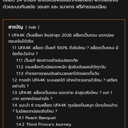
ด้วยระบบทันสมัย วอเลท และ ธนาคาร ฟรีค่าธรรมเนียม
สารบัญ
hide
1
UFA4K เว็บสล็อต ใหม่ล่าสุด 2026 สล็อตเว็บตรง แตกบ่อย
ถอนเงินได้จริง
1.1
UFA4K สล็อต เว็บแท้ 100% ดีจริงไหม ? สล็อตเว็บตรง มี
ข้อดีอะไรบ้าง ?
1.1.1
เว็บแท้ ช่องทางเข้าเล่นปลอดภัย
1.1.2
เกมสล็อตโบนัสแตกหนัก ลุ้นรับเงินแสนได้ทุกวัน
1.1.3
ทำรายการถอนเงินผ่านวอเลทได้ตลอดทั้งวัน
1.2
ทางเข้า UFA4K ระบบออโต้ เข้าหน้ารวมเกมไวไหม ? เสถียร
อย่างไร ?
1.3
UFA4K สล็อตเว็บตรง แตกง่าย ล่าสุดจริงไหม ? เบท 1
บาท แตกหนักอย่างไร ?
1.4
แนะนำ 6 เกมสล็อต UFA4K ทุนน้อยปั่นสนุก มีเกมไหนบ้าง
? โบนัสแตกบ่อยจริงไหม ?
1.4.1
Peach Banquet
1.4.2
Third Prince’s Journey