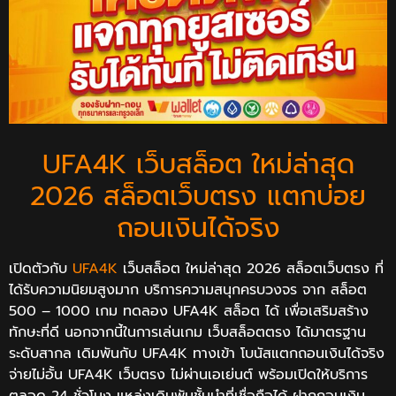
UFA4K เว็บสล็อต ใหม่ล่าสุด
2026 สล็อตเว็บตรง แตกบ่อย
ถอนเงินได้จริง
เปิดตัวกับ
UFA4K
เว็บสล็อต ใหม่ล่าสุด 2026 สล็อตเว็บตรง ที่
ได้รับความนิยมสูงมาก บริการความสนุกครบวงจร จาก สล็อต
500 – 1000 เกม ทดลอง UFA4K สล็อต ได้ เพื่อเสริมสร้าง
ทักษะที่ดี นอกจากนี้ในการเล่นเกม เว็บสล็อตตรง ได้มาตรฐาน
ระดับสากล เดิมพันกับ UFA4K ทางเข้า โบนัสแตกถอนเงินได้จริง
จ่ายไม่อั้น UFA4K เว็บตรง ไม่ผ่านเอเย่นต์ พร้อมเปิดให้บริการ
ตลอด 24 ชั่วโมง แหล่งเดิมพันชั้นนำที่เชื่อถือได้ ฝากถอนเงิน