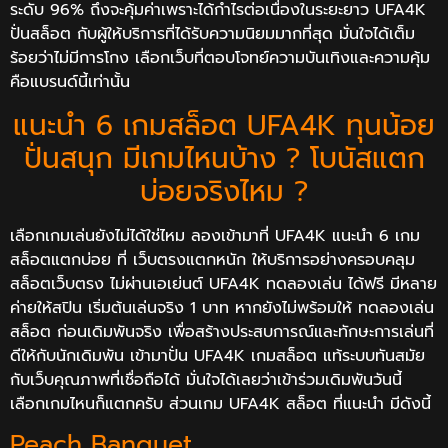
ระดับ 96% ถึงจะคุ้มค่าเพราะได้กำไรต่อเนื่องในระยะยาว UFA4K
ปั่นสล็อต กับผู้ให้บริการที่ได้รับความนิยมมากที่สุด มั่นใจได้เต็ม
ร้อยว่าไม่มีการโกง เลือกเว็บที่ตอบโจทย์ความบันเทิงและความคุ้ม
คือแบรนด์นี้เท่านั้น
แนะนำ 6 เกมสล็อต UFA4K ทุนน้อย
ปั่นสนุก มีเกมไหนบ้าง ? โบนัสแตก
บ่อยจริงไหม ?
เลือกเกมเล่นยังไม่ได้ใช่ไหม ลองเข้ามาที่ UFA4K แนะนำ 6 เกม
สล็อตแตกบ่อย ที่ เว็บตรงแตกหนัก ให้บริการอย่างครอบคลุม
สล็อตเว็บตรง ไม่ผ่านเอเย่นต์ UFA4K ทดลองเล่น ได้ฟรี มีหลาย
ค่ายให้สปิน เริ่มต้นเล่นจริง 1 บาท หากยังไม่พร้อมให้ ทดลองเล่น
สล็อต ก่อนเดิมพันจริง เพื่อสร้างประสบการณ์และทักษะการเล่นที่
ดีให้กับนักเดิมพัน เข้ามาปั่น UFA4K เกมสล็อต แท้ระบบทันสมัย
กับเว็บคุณภาพที่เชื่อถือได้ มั่นใจได้เลยว่าเข้าร่วมเดิมพันวันนี้
เลือกเกมไหนก็แตกครับ ส่วนเกม UFA4K สล็อต ที่แนะนำ มีดังนี้
Peach Banquet