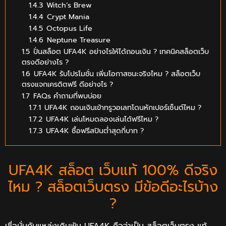
1.4.3
Witch’s Brew
1.4.4
Crypt Mania
1.4.5
Octopus Life
1.4.6
Neptune Treasure
1.5
ปั่นสล็อต UFA4K อย่างไรให้ได้ถอนเงิน ? เทคนิคสล็อตเว็บ
ตรงดีอย่างไร ?
1.6
UFA4K รับโปรโมชั่น เพิ่มโอกาสชนะจริงไหม ? สล็อตเว็บ
ตรงแจกเครดิตฟรี ดีอย่างไร ?
1.7
FAQs คำถามที่พบบ่อย
1.7.1
UFA4K ถอนเงินเข้าทรูวอเลทโดนหักเปอร์เซ็นต์ไหม ?
1.7.2
UFA4K เล่นโหมดลองเล่นได้ฟรีไหม ?
1.7.3
UFA4K ซื้อฟรีสปินต่ำสุดกี่บาท ?
UFA4K สล็อต เว็บแท้ 100% ดีจริง
ไหม ? สล็อตเว็บตรง มีข้อดีอะไรบ้าง
?
เชื่อมั่นกับแหล่งเดิมพัน UFA4K ถือว่าเป็น สล็อตเว็บตรง แท้