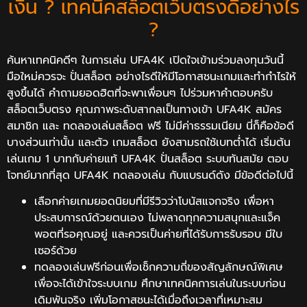
เงิน ? เทคนิคสล็อตเว็บตรงดีอย่างไร
?
ค้นหาเทคนิคดีๆ ในการเล่น UFA4K เปิดใจเข้ามร่วมลงทุนวันนี้
มือใหม่ควรจะ ปั่นสล็อต อย่างไรดีให้มีโอกาสชนะเกมและทำกำไรให้
สูงขึ้นได้ คำถามยอดฮิตที่จะพาเพื่อนๆ ไปร่วมหาคำตอบครับ
สล็อตเว็บตรง คุณภาพระดับสากลเป็นทางเข้า UFA4K สมัคร
สมาชิก และ ทดลองเล่นสล็อต ฟรี ไม่มีค่าธรรมเนียม นี่ก็คือข้อดี
บางส่วนเท่านั้น และตัว เกมสล็อต ยังสามรถใช้เบทต่ำได้ เริ่มต้น
เล่นเกม 1 บาทกับค่ายแท้ UFA4K ปั่นสล็อต ระบบทันสมัย ตอบ
โจทย์มากที่สุด UFA4K ทดลองเล่น กับแบรนด์ดัง มีข้อดีต่อไปนี้
เลือกค่ายเกมยอดนิยมที่มีรีวิวว่าโบนัสแจกจริง เพื่อหา
ประสบการณ์ด้วยตนเอง ไม่พลาดทุกความสนุกและแจ็ค
พอตที่รอคุณอยู่ และควรเป็นค่ายที่ได้รับการรับรอบ มีใบ
เซอร์ด้วย
ทดลองเล่นฟรีก่อนเพื่อเช็กความถี่ของสัญลักษณ์พิเศษ
เพื่อจะได้เข้าใจระบบเกม ศึกษาเทคนิคการเล่นในระบบก่อน
เดิมพันจริง เพิ่มโอกาสชนะได้เมื่อถึงเวลาที่เหมาะสม