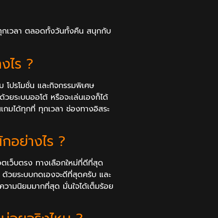
กเวลา ตลอดทั้งวันทั้งคืน สนุกกับ
างไร ?
ม โปรโมชั่น และกิจกรรมพิเศษ
ด้วยระบบออโต้ หรือจะเล่นเองก็ได้
กมได้ทุกที่ ทุกเวลา ช่องทางอิสระ
ักอย่างไร ?
ว็บตรง ทางเลือกใหม่ที่ดีที่สุด
 ด้วยระบบกดเองจะดีที่สุดครับ และ
ความนิยมมากที่สุด มั่นใจได้เต็มร้อย