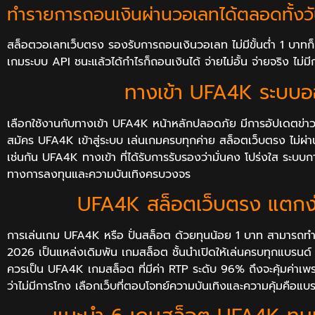
ทำรายการถอนเงินผ่านวอเลทได้ตลอดทั้งว
สล็อตวอเลทเว็บตรง รองรับการถอนเงินวอเลท ไม่มีขั้นต่ำ 1 บาทก็ถ
เกมระบบ API ชนะแล้วได้กำไรก็ถอนเงินได้ จ่ายไม่อั้น จ่ายจริง ไม
ทางเข้า UFA4K ระบบออโ
เลือกใช้งานกับทางเข้า UFA4K หน้าหลักปลอดภัย มีการอัปเดตข่าวส
สมัคร UFA4K เข้าสู่ระบบ เล่นเกมครบทุกค่าย สล็อตเว็บตรง ไม่ผ่าน
เช่นกัน UFA4K ทางเข้า ที่ได้รับการรับรองว่ามั่นคง โปร่งใส ระบ
ทางการลงทุนและความบันเทิงครบวงจร
UFA4K สล็อตเว็บตรง แตกง่า
การเล่นเกม UFA4K หรือ ปั่นสล็อต ด้วยทุนน้อย 1 บาท สามารถทำให
2026 เป็นแหล่งเดิมพัน เกมสล็อต ชั้นนำเปิดให้เล่นครบทุกแบรนด
ควรเป็น UFA4K เกมสล็อต ที่มีค่า RTP ระดับ 96% ถึงจะคุ้มค่าเพราะไ
ว่าไม่มีการโกง เลือกเว็บที่ตอบโจทย์ความบันเทิงและความคุ้มคือแบรนด