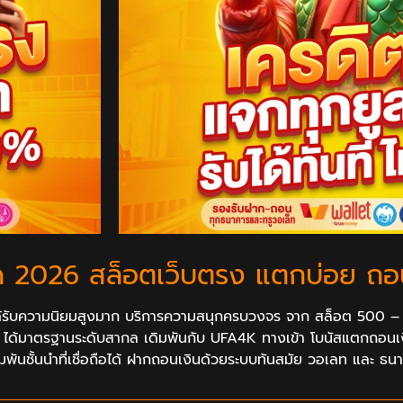
ุด 2026 สล็อตเว็บตรง แตกบ่อย ถอน
ี่ได้รับความนิยมสูงมาก บริการความสนุกครบวงจร จาก สล็อต 50
ตรง ได้มาตรฐานระดับสากล เดิมพันกับ UFA4K ทางเข้า โบนัสแตกถอนเงิ
มพันชั้นนำที่เชื่อถือได้ ฝากถอนเงินด้วยระบบทันสมัย วอเลท และ ธน