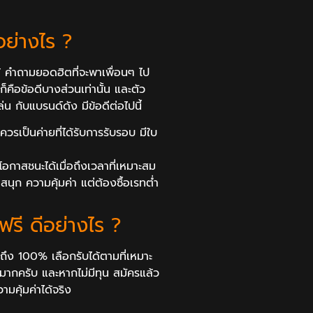
อย่างไร ?
ด้ คำถามยอดฮิตที่จะพาเพื่อนๆ ไป
ือข้อดีบางส่วนเท่านั้น และตัว
 กับแบรนด์ดัง มีข้อดีต่อไปนี้
รเป็นค่ายที่ได้รับการรับรอบ มีใบ
อกาสชนะได้เมื่อถึงเวลาที่เหมาะสม
สนุก ความคุ้มค่า แต่ต้องซื้อเรทต่ำ
รี ดีอย่างไร ?
งถึง 100% เลือกรับได้ตามที่เหมาะ
สมากครับ และหากไม่มีทุน สมัครแล้ว
ามคุ้มค่าได้จริง