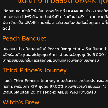
แนะนำ 6 เกมสล็อต UFA4K ทุนน้
เลือกเกมเล่นยังไม่ได้ใช่ไหม ลองเข้ามาที่ UFA4K แนะนำ 6 เกมสล
ทดลองเล่น ได้ฟรี มีหลายค่ายให้สปิน เริ่มต้นเล่นจริง 1 บาท หากยั
พัน เข้ามาปั่น UFA4K เกมสล็อต แท้ระบบทันสมัยกับเว็บคุณภาพที่เชื
ดังนี้
Peach Banquet
ผมขอแนะนำ สล็อตออนไลน์ Peach Banquet เทพเซียนจีนจากค่าย Slo
ฟรีพร้อมตัวคูณเองได้สูงสุด 6 เท่า จ่ายรางวัลสูงสุดถึง 5,000 เท
มาค่อยขยับเบทขึ้นแล้วเลือกโหมดปานกลางเพื่อความเซฟครับ
Third Prince’s Journey
แนะนำ Third Prince’s Journey เกมสล็อต นาจาปราบมังกรของค่าย
ทันที มาพร้อมค่า RTP สูงถึง 97.00% ส่วนฟีเจอร์ฟรีสปินแจก 15 
โต้สปินไหลไปเลย 20 ตา รอจังหวะคอมโบ Wild เข้าชุดครับ
Witch’s Brew