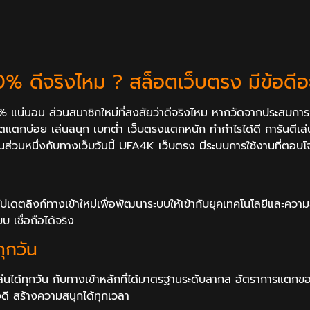
% ดีจริงไหม ? สล็อตเว็บตรง มีข้อดีอะ
100% แน่นอน ส่วนสมาชิกใหม่ที่สงสัยว่าดีจริงไหม หากวัดจากประสบ
อตแตกบ่อย เล่นสนุก เบทต่ำ เว็บตรงแตกหนัก ทำกำไรได้ดี การันตีเล่น
นส่วนหนึ่งกับทางเว็บวันนี้ UFA4K เว็บตรง มีระบบการใช้งานที่ตอบโจ
ัปเดตลิงก์ทางเข้าใหม่เพื่อพัฒนาระบบให้เข้ากับยุคเทคโนโลยีและคว
 เชื่อถือได้จริง
ุกวัน
ล่นได้ทุกวัน กับทางเข้าหลักที่ได้มาตรฐานระดับสากล อัตราการแต
างดี สร้างความสนุกได้ทุกเวลา