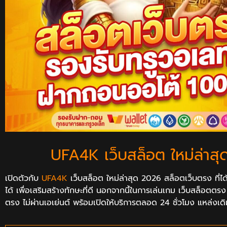
UFA4K เว็บสล็อต ใหม่ล่าส
เปิดตัวกับ
UFA4K
เว็บสล็อต ใหม่ล่าสุด 2026 สล็อตเว็บตรง ท
ได้ เพื่อเสริมสร้างทักษะที่ดี นอกจากนี้ในการเล่นเกม เว็บสล็อต
ตรง ไม่ผ่านเอเย่นต์ พร้อมเปิดให้บริการตลอด 24 ชั่วโมง แหล่งเดิ