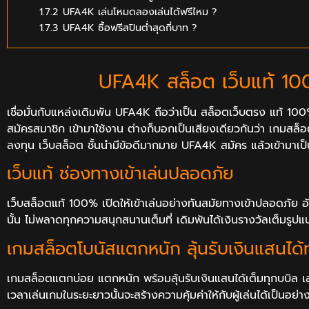
1.7.2
UFA4K เล่นโหมดลองเล่นได้ฟรีไหม ?
1.7.3
UFA4K ซื้อฟรีสปินต่ำสุดกี่บาท ?
UFA4K สล็อต เว็บแท้ 100
เชื่อมั่นกับแหล่งเดิมพัน UFA4K ถือว่าเป็น สล็อตเว็บตรง แท้ 
สมัครสมาชิก เข้ามาใช้งาน ต่างก็บอกเป็นเสียงเดียวกันว่า เกมสล็
ลงทุน เว็บสล็อต ชั้นนำมีข้อดีมากมาย UFA4K สมัคร แล้วเข้ามาเป็
เว็บแท้ ช่องทางเข้าเล่นปลอดภัย
เว็บสล็อตแท้ 100% เปิดให้เข้าเล่นอย่างทันสมัยทางเข้าปลอดภัย อ
นั้น ไม่พลาดทุกความสนุกสนานเต็มที่ เดิมพันได้เงินรางวัลเต็มรูปแบบ
เกมสล็อตโบนัสแตกหนัก ลุ้นรับเงินแสนได้ท
เกมสล็อตแตกบ่อย แตกหนัก พร้อมลุ้นรับเงินแสนได้เต็มทุกบบิล เ
เวลาเล่นเกมในระยะยาวนั้นจะสร้างความคุ้มค่าให้กับผู้เล่นได้เป็นอย่