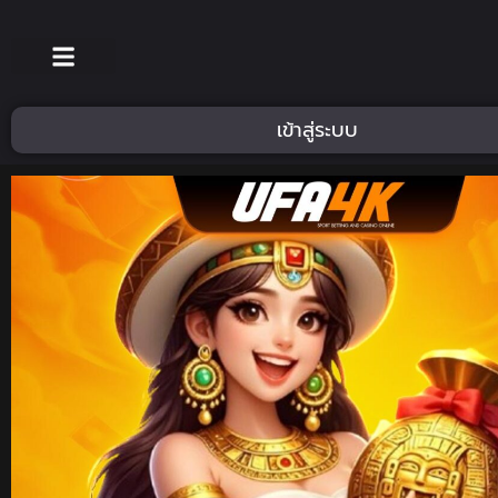
เข้าสู่ระบบ