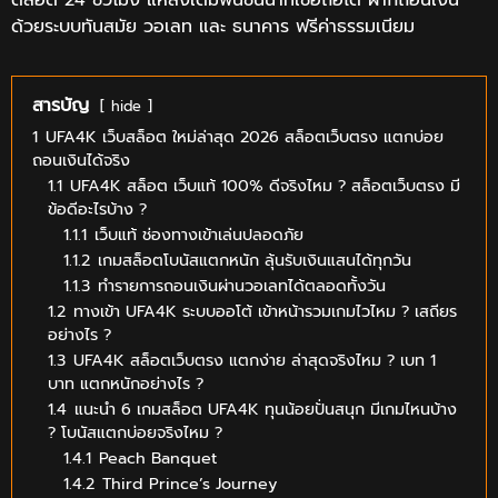
ด้วยระบบทันสมัย วอเลท และ ธนาคาร ฟรีค่าธรรมเนียม
สารบัญ
hide
1
UFA4K เว็บสล็อต ใหม่ล่าสุด 2026 สล็อตเว็บตรง แตกบ่อย
ถอนเงินได้จริง
1.1
UFA4K สล็อต เว็บแท้ 100% ดีจริงไหม ? สล็อตเว็บตรง มี
ข้อดีอะไรบ้าง ?
1.1.1
เว็บแท้ ช่องทางเข้าเล่นปลอดภัย
1.1.2
เกมสล็อตโบนัสแตกหนัก ลุ้นรับเงินแสนได้ทุกวัน
1.1.3
ทำรายการถอนเงินผ่านวอเลทได้ตลอดทั้งวัน
1.2
ทางเข้า UFA4K ระบบออโต้ เข้าหน้ารวมเกมไวไหม ? เสถียร
อย่างไร ?
1.3
UFA4K สล็อตเว็บตรง แตกง่าย ล่าสุดจริงไหม ? เบท 1
บาท แตกหนักอย่างไร ?
1.4
แนะนำ 6 เกมสล็อต UFA4K ทุนน้อยปั่นสนุก มีเกมไหนบ้าง
? โบนัสแตกบ่อยจริงไหม ?
1.4.1
Peach Banquet
1.4.2
Third Prince’s Journey