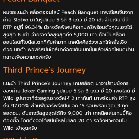
ผมขอแนะนำ สล็อตออนไลน์ Peach Banquet เทพเซียนจีนจาก
ค่าย Slotxo มาในรูปแบบ 5 รีล 3 แถว มี 20 เส้นจ่ายเงิน มีค่า
RTP อยู่ที่ 96.34% มีรางวัลพิเศษคือเกมฟรีพร้อมตัวคูณเองได้
สูงสุด 6 เท่า จ่ายรางวัลสูงสุดถึง 5,000 เท่า ถือเป็นสล็อต
ออนไลน์ที่โบนัสแตกทีคุ้มค่ามาก เทคนิคคือช่วงแรกให้หยั่งเชิง
ด้วยเบทต่ำ พอฟรีสปินใกล้มาค่อยขยับเบทขึ้นแล้วเลือกโหมดปาน
กลางเพื่อความเซฟครับ
Third Prince’s Journey
แนะนำ Third Prince’s Journey เกมสล็อต นาจาปราบมังกร
ของค่าย Joker Gaming รูปแบบ 5 รีล 3 แถว มี 20 เพย์ไลน์ มี
Wild รูปนาจาที่ช่วยคูณรางวัลให้ 2 เท่าทันที มาพร้อมค่า RTP สูง
ถึง 97.00% ส่วนฟีเจอร์ฟรีสปินแจก 15 รอบพร้อมคูณ 3 ทุก
ยอดชนะ ดันรางวัลสูงสุดได้ถึง 9,000 เท่า เทคนิคเล่นเกมนี้คือ
ต้องตื๊อ โดยตั้งออโต้สปินไหลไปเลย 20 ตา รอจังหวะคอมโบ
Wild เข้าชุดครับ