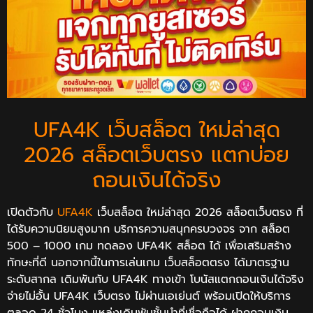
UFA4K เว็บสล็อต ใหม่ล่าสุด
2026 สล็อตเว็บตรง แตกบ่อย
ถอนเงินได้จริง
เปิดตัวกับ
UFA4K
เว็บสล็อต ใหม่ล่าสุด 2026 สล็อตเว็บตรง ที่
ได้รับความนิยมสูงมาก บริการความสนุกครบวงจร จาก สล็อต
500 – 1000 เกม ทดลอง UFA4K สล็อต ได้ เพื่อเสริมสร้าง
ทักษะที่ดี นอกจากนี้ในการเล่นเกม เว็บสล็อตตรง ได้มาตรฐาน
ระดับสากล เดิมพันกับ UFA4K ทางเข้า โบนัสแตกถอนเงินได้จริง
จ่ายไม่อั้น UFA4K เว็บตรง ไม่ผ่านเอเย่นต์ พร้อมเปิดให้บริการ
ตลอด 24 ชั่วโมง แหล่งเดิมพันชั้นนำที่เชื่อถือได้ ฝากถอนเงิน