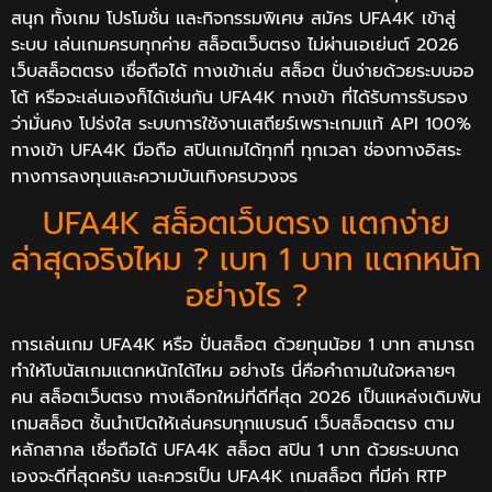
สนุก ทั้งเกม โปรโมชั่น และกิจกรรมพิเศษ สมัคร UFA4K เข้าสู่
ระบบ เล่นเกมครบทุกค่าย สล็อตเว็บตรง ไม่ผ่านเอเย่นต์ 2026
เว็บสล็อตตรง เชื่อถือได้ ทางเข้าเล่น สล็อต ปั่นง่ายด้วยระบบออ
โต้ หรือจะเล่นเองก็ได้เช่นกัน UFA4K ทางเข้า ที่ได้รับการรับรอง
ว่ามั่นคง โปร่งใส ระบบการใช้งานเสถียร์เพราะเกมแท้ API 100%
ทางเข้า UFA4K มือถือ สปินเกมได้ทุกที่ ทุกเวลา ช่องทางอิสระ
ทางการลงทุนและความบันเทิงครบวงจร
UFA4K สล็อตเว็บตรง แตกง่าย
ล่าสุดจริงไหม ? เบท 1 บาท แตกหนัก
อย่างไร ?
การเล่นเกม UFA4K หรือ ปั่นสล็อต ด้วยทุนน้อย 1 บาท สามารถ
ทำให้โบนัสเกมแตกหนักได้ไหม อย่างไร นี่คือคำถามในใจหลายๆ
คน สล็อตเว็บตรง ทางเลือกใหม่ที่ดีที่สุด 2026 เป็นแหล่งเดิมพัน
เกมสล็อต ชั้นนำเปิดให้เล่นครบทุกแบรนด์ เว็บสล็อตตรง ตาม
หลักสากล เชื่อถือได้ UFA4K สล็อต สปิน 1 บาท ด้วยระบบกด
เองจะดีที่สุดครับ และควรเป็น UFA4K เกมสล็อต ที่มีค่า RTP