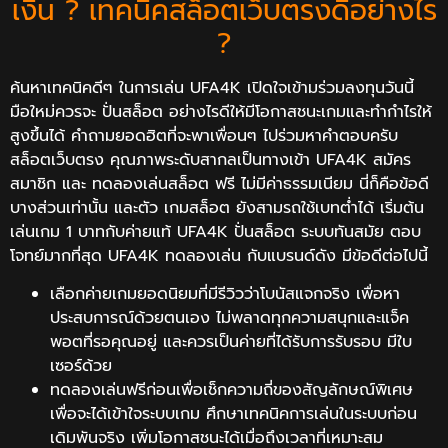
เงิน ? เทคนิคสล็อตเว็บตรงดีอย่างไร
?
ค้นหาเทคนิคดีๆ ในการเล่น UFA4K เปิดใจเข้ามร่วมลงทุนวันนี้
มือใหม่ควรจะ ปั่นสล็อต อย่างไรดีให้มีโอกาสชนะเกมและทำกำไรให้
สูงขึ้นได้ คำถามยอดฮิตที่จะพาเพื่อนๆ ไปร่วมหาคำตอบครับ
สล็อตเว็บตรง คุณภาพระดับสากลเป็นทางเข้า UFA4K สมัคร
สมาชิก และ ทดลองเล่นสล็อต ฟรี ไม่มีค่าธรรมเนียม นี่ก็คือข้อดี
บางส่วนเท่านั้น และตัว เกมสล็อต ยังสามรถใช้เบทต่ำได้ เริ่มต้น
เล่นเกม 1 บาทกับค่ายแท้ UFA4K ปั่นสล็อต ระบบทันสมัย ตอบ
โจทย์มากที่สุด UFA4K ทดลองเล่น กับแบรนด์ดัง มีข้อดีต่อไปนี้
เลือกค่ายเกมยอดนิยมที่มีรีวิวว่าโบนัสแจกจริง เพื่อหา
ประสบการณ์ด้วยตนเอง ไม่พลาดทุกความสนุกและแจ็ค
พอตที่รอคุณอยู่ และควรเป็นค่ายที่ได้รับการรับรอบ มีใบ
เซอร์ด้วย
ทดลองเล่นฟรีก่อนเพื่อเช็กความถี่ของสัญลักษณ์พิเศษ
เพื่อจะได้เข้าใจระบบเกม ศึกษาเทคนิคการเล่นในระบบก่อน
เดิมพันจริง เพิ่มโอกาสชนะได้เมื่อถึงเวลาที่เหมาะสม