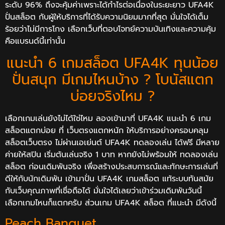
ระดับ 96% ถึงจะคุ้มค่าเพราะได้กำไรต่อเนื่องในระยะยาว UFA4K
ปั่นสล็อต กับผู้ให้บริการที่ได้รับความนิยมมากที่สุด มั่นใจได้เต็ม
ร้อยว่าไม่มีการโกง เลือกเว็บที่ตอบโจทย์ความบันเทิงและความคุ้ม
คือแบรนด์นี้เท่านั้น
แนะนำ 6 เกมสล็อต UFA4K ทุนน้อย
ปั่นสนุก มีเกมไหนบ้าง ? โบนัสแตก
บ่อยจริงไหม ?
เลือกเกมเล่นยังไม่ได้ใช่ไหม ลองเข้ามาที่ UFA4K แนะนำ 6 เกม
สล็อตแตกบ่อย ที่ เว็บตรงแตกหนัก ให้บริการอย่างครอบคลุม
สล็อตเว็บตรง ไม่ผ่านเอเย่นต์ UFA4K ทดลองเล่น ได้ฟรี มีหลาย
ค่ายให้สปิน เริ่มต้นเล่นจริง 1 บาท หากยังไม่พร้อมให้ ทดลองเล่น
สล็อต ก่อนเดิมพันจริง เพื่อสร้างประสบการณ์และทักษะการเล่นที่
ดีให้กับนักเดิมพัน เข้ามาปั่น UFA4K เกมสล็อต แท้ระบบทันสมัย
กับเว็บคุณภาพที่เชื่อถือได้ มั่นใจได้เลยว่าเข้าร่วมเดิมพันวันนี้
เลือกเกมไหนก็แตกครับ ส่วนเกม UFA4K สล็อต ที่แนะนำ มีดังนี้
Peach Banquet