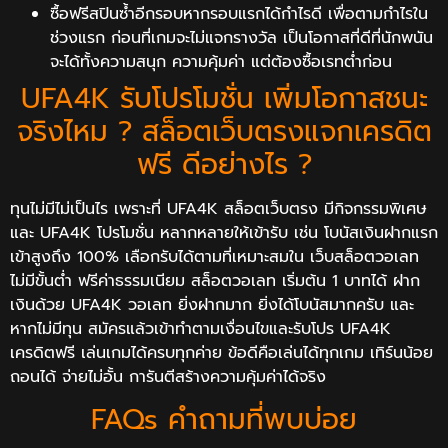
ซื้อฟรีสปินซ้ำอีกรอบหากรอบแรกได้กำไรดี เพื่อตามกำไรใน
ช่วงแรก ก่อนที่เกมจะไม่แจกรางวัล เป็นโอกาสที่ดีที่นักพนัน
จะได้ทั้งความสนุก ความคุ้มค่า แต่ต้องซื้อเรทต่ำก่อน
UFA4K รับโปรโมชั่น เพิ่มโอกาสชนะ
จริงไหม ? สล็อตเว็บตรงแจกเครดิต
ฟรี ดีอย่างไร ?
ทุนไม่มีไม่เป็นไร เพราะที่ UFA4K สล็อตเว็บตรง มีกิจกรรมพิเศษ
และ UFA4K โปรโมชั่น หลากหลายให้เข้ารับ เช่น โบนัสเงินฝากแรก
เข้าสูงถึง 100% เลือกรับได้ตามที่เหมาะสมใน เว็บสล็อตวอเลท
ไม่มีขั้นต่ำ ฟรีค่าธรรมเนียม สล็อตวอเลท เริ่มต้น 1 บาทได้ ฝาก
เงินด้วย UFA4K วอเลท ยิ่งฝากมาก ยิ่งได้โบนัสมากครับ และ
หากไม่มีทุน สมัครแล้วเข้าทำตามเงื่อนไขและรับโปร UFA4K
เครดิตฟรี เล่นเกมได้ครบทุกค่าย ข้อดีคือเล่นได้ทุกเกม เทิร์นน้อย
ถอนได้ จ่ายไม่อั้น การันตีสร้างความคุ้มค่าได้จริง
FAQs คำถามที่พบบ่อย