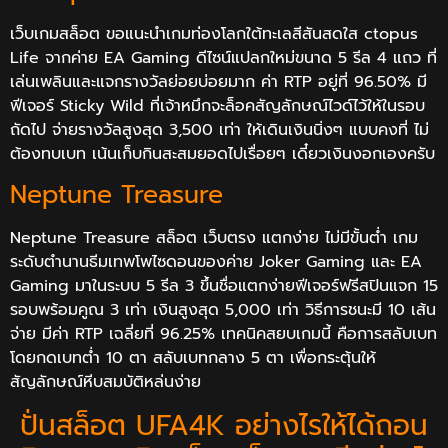
เว็บเกมสล็อต ขอแนะนำเกมท่องโลกใต้ทะเลสีสันสดใส ctopus
Life จากค่าย EA Gaming ดีไซน์แปลกใหม่ขนาด 5 รีล 4 แถว ที่
เล่นเพลินและแจกรางวัลย่อยบ่อยมาก ค่า RTP อยู่ที่ 96.50% มี
ฟีเจอร์ Sticky Wild ที่เจ้าหมึกจะล็อคสัญลักษณ์ไวด์ไว้ให้ในรอบ
ถัดไป จ่ายรางวัลสูงสุด 3,500 เท่า ให้เดินเงินนิ่งๆ แบบคงที่ ไม่
ต้องทบเบท เน้นเก็บกินสะสมยอดไปเรื่อยๆ เดี๋ยวเงินงอกเองครับ
Neptune Treasure
Neptune Treasure สล็อต เว็บตรง แตกง่าย ไม่มีขั้นต่ำ เกม
ระดับตำนานธีมเทพโพไซดอนของค่าย Joker Gaming และ EA
Gaming มาในระบบ 5 รีล 3 ขึ้นชื่อแตกง่ายฟีเจอร์ฟรีสปินแจก 15
รอบพร้อมคูณ 3 เท่า เงินสูงสุด 5,000 เท่า วิธีการชนะมี 10 เส้น
จ่าย มีค่า RTP เฉลี่ยที่ 96.25% เทคนิคสยบเกมนี้ คือการสลับเบท
โดยกดเบทต่ำ 10 ตา สลับเบทกลาง 5 ตา เพื่อกระตุ้นให้
สัญลักษณ์หีบสมบัติหล่นง่าย
ปั่นสล็อต UFA4K อย่างไรให้ได้ถอน