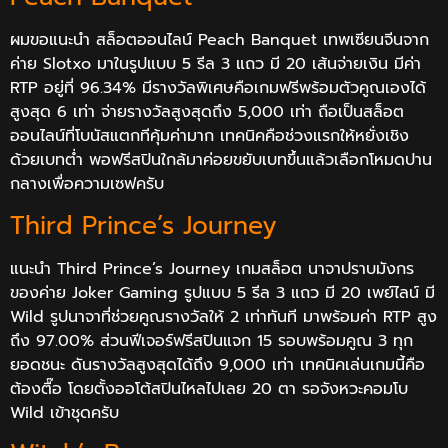
ผมขอแนะนำ สล็อตออนไลน์ Peach Banquet เทพเซียนจีนจาก
ค่าย Slotxo มาในรูปแบบ 5 รีล 3 แถว มี 20 เส้นจ่ายเงิน มีค่า
RTP อยู่ที่ 96.34% มีรางวัลพิเศษคือเกมฟรีพร้อมตัวคูณเองได้
สูงสุด 6 เท่า จ่ายรางวัลสูงสุดถึง 5,000 เท่า ถือเป็นสล็อต
ออนไลน์ที่โบนัสแตกทีคุ้มค่ามาก เทคนิคคือช่วงแรกให้หยั่งเชิง
ด้วยเบทต่ำ พอฟรีสปินใกล้มาค่อยขยับเบทขึ้นแล้วเลือกโหมดปาน
กลางเพื่อความเซฟครับ
Third Prince’s Journey
แนะนำ Third Prince’s Journey เกมสล็อต นาจาปราบมังกร
ของค่าย Joker Gaming รูปแบบ 5 รีล 3 แถว มี 20 เพย์ไลน์ มี
Wild รูปนาจาที่ช่วยคูณรางวัลให้ 2 เท่าทันที มาพร้อมค่า RTP สูง
ถึง 97.00% ส่วนฟีเจอร์ฟรีสปินแจก 15 รอบพร้อมคูณ 3 ทุก
ยอดชนะ ดันรางวัลสูงสุดได้ถึง 9,000 เท่า เทคนิคเล่นเกมนี้คือ
ต้องตื๊อ โดยตั้งออโต้สปินไหลไปเลย 20 ตา รอจังหวะคอมโบ
Wild เข้าชุดครับ