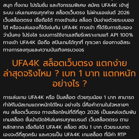
สนุก ทั้งเกม โปรโมชั่น และกิจกรรมพิเศษ สมัคร UFA4K เข้าสู่
ระบบ เล่นเกมครบทุกค่าย สล็อตเว็บตรง ไม่ผ่านเอเย่นต์ 2026
เว็บสล็อตตรง เชื่อถือได้ ทางเข้าเล่น สล็อต ปั่นง่ายด้วยระบบออ
โต้ หรือจะเล่นเองก็ได้เช่นกัน UFA4K ทางเข้า ที่ได้รับการรับรอง
ว่ามั่นคง โปร่งใส ระบบการใช้งานเสถียร์เพราะเกมแท้ API 100%
ทางเข้า UFA4K มือถือ สปินเกมได้ทุกที่ ทุกเวลา ช่องทางอิสระ
ทางการลงทุนและความบันเทิงครบวงจร
UFA4K สล็อตเว็บตรง แตกง่าย
ล่าสุดจริงไหม ? เบท 1 บาท แตกหนัก
อย่างไร ?
การเล่นเกม UFA4K หรือ ปั่นสล็อต ด้วยทุนน้อย 1 บาท สามารถ
ทำให้โบนัสเกมแตกหนักได้ไหม อย่างไร นี่คือคำถามในใจหลายๆ
คน สล็อตเว็บตรง ทางเลือกใหม่ที่ดีที่สุด 2026 เป็นแหล่งเดิมพัน
เกมสล็อต ชั้นนำเปิดให้เล่นครบทุกแบรนด์ เว็บสล็อตตรง ตาม
หลักสากล เชื่อถือได้ UFA4K สล็อต สปิน 1 บาท ด้วยระบบกด
เองจะดีที่สุดครับ และควรเป็น UFA4K เกมสล็อต ที่มีค่า RTP