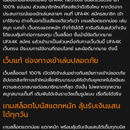
100% แน่นอน ส่วนสมาชิกใหม่ที่สงสัยว่าดีจริงไหม หากวัดจาก
ประสบการณ์ของนักเล่นหลายๆ คนที่ UFA4K สมัครสมาชิก เข้า
มาใช้งาน ต่างก็บอกเป็นเสียงเดียวกันว่า เกมสล็อตแตกบ่อย เล่น
สนุก เบทต่ำ เว็บตรงแตกหนัก ทำกำไรได้ดี การันตีเล่นแล้วทำเงิน
ได้แบบคุ้มค่าต่อการลงทุน เว็บสล็อต ชั้นนำมีข้อดีมากมาย
UFA4K สมัคร แล้วเข้ามาเป็นส่วนหนึ่งกับทางเว็บวันนี้ UFA4K
เว็บตรง มีระบบการใช้งานที่ตอบโจทย์ และข้อดีมากมาย ดังนี้
เว็บแท้ ช่องทางเข้าเล่นปลอดภัย
เว็บสล็อตแท้ 100% เปิดให้เข้าเล่นอย่างทันสมัยทางเข้าปลอดภัย
อัปเดตลิงก์ทางเข้าใหม่เพื่อพัฒนาระบบให้เข้ากับยุคเทคโนโลยีและ
ความสะดวกสบายต่อสมาชิกมากที่สุด ดังนั้น ไม่พลาดทุกความ
สนุกสนานเต็มที่ เดิมพันได้เงินรางวัลเต็มรูปแบบ เชื่อถือได้จริง
เกมสล็อตโบนัสแตกหนัก ลุ้นรับเงินแสน
ได้ทุกวัน
เกมสล็อตแตกบ่อย แตกหนัก พร้อมลุ้นรับเงินแสนได้เต็มทุกบบิล