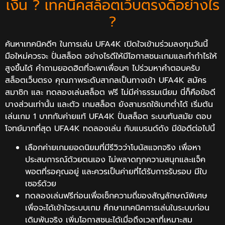
เงิน ? เทคนิคสล็อตเว็บตรงดีอย่างไร
?
ค้นหาเทคนิคดีๆ ในการเล่น UFA4K เปิดใจเข้ามร่วมลงทุนวันนี้
มือใหม่ควรจะ ปั่นสล็อต อย่างไรดีให้มีโอกาสชนะเกมและทำกำไรให้
สูงขึ้นได้ คำถามยอดฮิตที่จะพาเพื่อนๆ ไปร่วมหาคำตอบครับ
สล็อตเว็บตรง คุณภาพระดับสากลเป็นทางเข้า UFA4K สมัคร
สมาชิก และ ทดลองเล่นสล็อต ฟรี ไม่มีค่าธรรมเนียม นี่ก็คือข้อดี
บางส่วนเท่านั้น และตัว เกมสล็อต ยังสามรถใช้เบทต่ำได้ เริ่มต้น
เล่นเกม 1 บาทกับค่ายแท้ UFA4K ปั่นสล็อต ระบบทันสมัย ตอบ
โจทย์มากที่สุด UFA4K ทดลองเล่น กับแบรนด์ดัง มีข้อดีต่อไปนี้
เลือกค่ายเกมยอดนิยมที่มีรีวิวว่าโบนัสแจกจริง เพื่อหา
ประสบการณ์ด้วยตนเอง ไม่พลาดทุกความสนุกและแจ็ค
พอตที่รอคุณอยู่ และควรเป็นค่ายที่ได้รับการรับรอบ มีใบ
เซอร์ด้วย
ทดลองเล่นฟรีก่อนเพื่อเช็กความถี่ของสัญลักษณ์พิเศษ
เพื่อจะได้เข้าใจระบบเกม ศึกษาเทคนิคการเล่นในระบบก่อน
เดิมพันจริง เพิ่มโอกาสชนะได้เมื่อถึงเวลาที่เหมาะสม