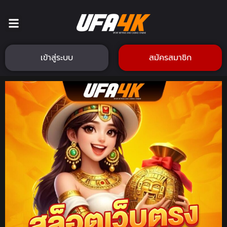
เข้าสู่ระบบ
สมัครสมาชิก