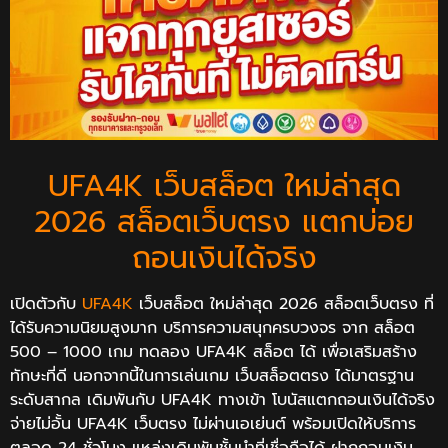
UFA4K เว็บสล็อต ใหม่ล่าสุด
2026 สล็อตเว็บตรง แตกบ่อย
ถอนเงินได้จริง
เปิดตัวกับ
UFA4K
เว็บสล็อต ใหม่ล่าสุด 2026 สล็อตเว็บตรง ที่
ได้รับความนิยมสูงมาก บริการความสนุกครบวงจร จาก สล็อต
500 – 1000 เกม ทดลอง UFA4K สล็อต ได้ เพื่อเสริมสร้าง
ทักษะที่ดี นอกจากนี้ในการเล่นเกม เว็บสล็อตตรง ได้มาตรฐาน
ระดับสากล เดิมพันกับ UFA4K ทางเข้า โบนัสแตกถอนเงินได้จริง
จ่ายไม่อั้น UFA4K เว็บตรง ไม่ผ่านเอเย่นต์ พร้อมเปิดให้บริการ
ตลอด 24 ชั่วโมง แหล่งเดิมพันชั้นนำที่เชื่อถือได้ ฝากถอนเงิน