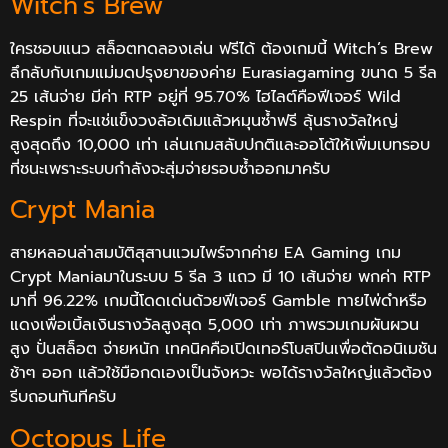
Witch’s Brew
ใครชอบแนว สล็อตทดลองเล่น ฟรีได้ ต้องเกมนี้ Witch’s Brew
ลึกลับกับเกมแม่มดปรุงยาของค่าย Eurasiagaming ขนาด 5 รีล
25 เส้นจ่าย มีค่า RTP อยู่ที่ 95.70% ไฮไลต์คือฟีเจอร์ Wild
Respin ที่จะแช่แข็งวงล้อเดิมแล้วหมุนซ้ำฟรี ลุ้นรางวัลใหญ่
สูงสุดถึง 10,000 เท่า เล่นเกมสลับปกติและออโต้ให้เพิ่มเบทรอบ
ที่ชนะเพราะระบบกำลังจะสุ่มจ่ายรอบซ้ำออกมาครับ
Crypt Mania
สายหลอนล่าสมบัติสุสานแวมไพร์จากค่าย EA Gaming เกม
Crypt Maniaมาในระบบ 5 รีล 3 แถว มี 10 เส้นจ่าย พกค่า RTP
มาที่ 96.22% เกมนี้โดดเด่นด้วยฟีเจอร์ Gamble ทายไพ่ดำหรือ
แดงเพื่อเบิ้ลเงินรางวัลสูงสุด 5,000 เท่า ภาพรวมเกมผันผวน
สูง ปั่นสล็อต จ่ายหนัก เทคนิคคือเปิดเทอร์โบสปินเพื่อตัดอนิเมชัน
ช้าๆ ออก แล้วใช้มือกดเองเป็นจังหวะ พอได้รางวัลใหญ่แล้วต้อง
รีบถอนทันทีครับ
Octopus Life