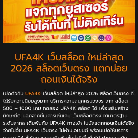
UFA4K เว็บสล็อต ใหม่ล่าสุด
2026 สล็อตเว็บตรง แตกบ่อย
ถอนเงินได้จริง
เปิดตัวกับ
UFA4K
เว็บสล็อต ใหม่ล่าสุด 2026 สล็อตเว็บตรง ที่
ได้รับความนิยมสูงมาก บริการความสนุกครบวงจร จาก สล็อต
500 – 1000 เกม ทดลอง UFA4K สล็อต ได้ เพื่อเสริมสร้าง
ทักษะที่ดี นอกจากนี้ในการเล่นเกม เว็บสล็อตตรง ได้มาตรฐาน
ระดับสากล เดิมพันกับ UFA4K ทางเข้า โบนัสแตกถอนเงินได้จริง
จ่ายไม่อั้น UFA4K เว็บตรง ไม่ผ่านเอเย่นต์ พร้อมเปิดให้บริการ
ตลอด 24 ชั่วโมง แหล่งเดิมพันชั้นนำที่เชื่อถือได้ ฝากถอนเงิน