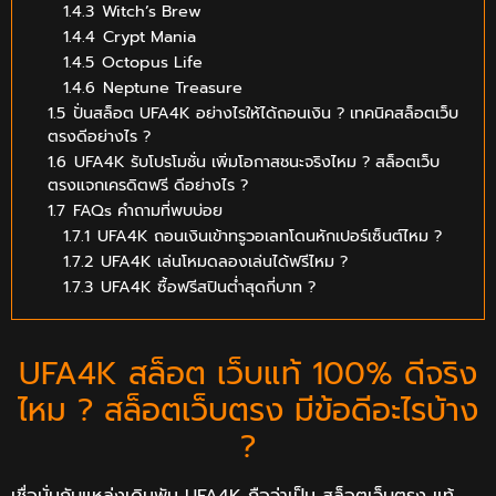
1.4.3
Witch’s Brew
1.4.4
Crypt Mania
1.4.5
Octopus Life
1.4.6
Neptune Treasure
1.5
ปั่นสล็อต UFA4K อย่างไรให้ได้ถอนเงิน ? เทคนิคสล็อตเว็บ
ตรงดีอย่างไร ?
1.6
UFA4K รับโปรโมชั่น เพิ่มโอกาสชนะจริงไหม ? สล็อตเว็บ
ตรงแจกเครดิตฟรี ดีอย่างไร ?
1.7
FAQs คำถามที่พบบ่อย
1.7.1
UFA4K ถอนเงินเข้าทรูวอเลทโดนหักเปอร์เซ็นต์ไหม ?
1.7.2
UFA4K เล่นโหมดลองเล่นได้ฟรีไหม ?
1.7.3
UFA4K ซื้อฟรีสปินต่ำสุดกี่บาท ?
UFA4K สล็อต เว็บแท้ 100% ดีจริง
ไหม ? สล็อตเว็บตรง มีข้อดีอะไรบ้าง
?
เชื่อมั่นกับแหล่งเดิมพัน UFA4K ถือว่าเป็น สล็อตเว็บตรง แท้