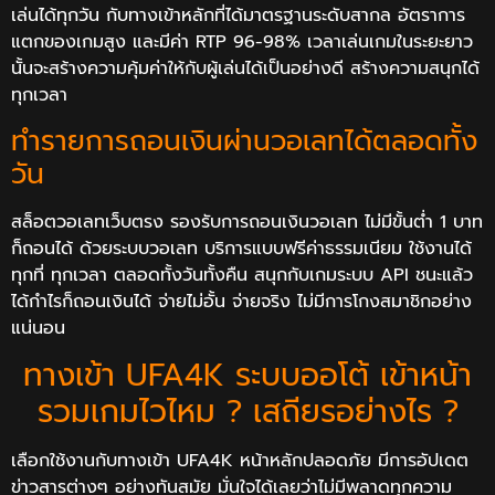
เล่นได้ทุกวัน กับทางเข้าหลักที่ได้มาตรฐานระดับสากล อัตราการ
แตกของเกมสูง และมีค่า RTP 96-98% เวลาเล่นเกมในระยะยาว
นั้นจะสร้างความคุ้มค่าให้กับผู้เล่นได้เป็นอย่างดี สร้างความสนุกได้
ทุกเวลา
ทำรายการถอนเงินผ่านวอเลทได้ตลอดทั้ง
วัน
สล็อตวอเลทเว็บตรง รองรับการถอนเงินวอเลท ไม่มีขั้นต่ำ 1 บาท
ก็ถอนได้ ด้วยระบบวอเลท บริการแบบฟรีค่าธรรมเนียม ใช้งานได้
ทุกที่ ทุกเวลา ตลอดทั้งวันทั้งคืน สนุกกับเกมระบบ API ชนะแล้ว
ได้กำไรก็ถอนเงินได้ จ่ายไม่อั้น จ่ายจริง ไม่มีการโกงสมาชิกอย่าง
แน่นอน
ทางเข้า UFA4K ระบบออโต้ เข้าหน้า
รวมเกมไวไหม ? เสถียรอย่างไร ?
เลือกใช้งานกับทางเข้า UFA4K หน้าหลักปลอดภัย มีการอัปเดต
ข่าวสารต่างๆ อย่างทันสมัย มั่นใจได้เลยว่าไม่มีพลาดทุกความ