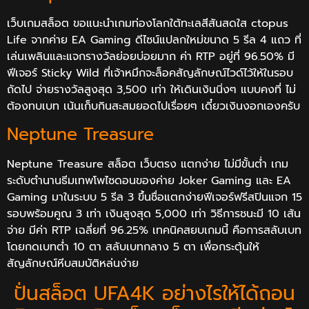
เว็บเกมสล็อต ขอแนะนำเกมท่องโลกใต้ทะเลสีสันสดใส ctopus
Life จากค่าย EA Gaming ดีไซน์แปลกใหม่ขนาด 5 รีล 4 แถว ที่
เล่นเพลินและแจกรางวัลย่อยบ่อยมาก ค่า RTP อยู่ที่ 96.50% มี
ฟีเจอร์ Sticky Wild ที่เจ้าหมึกจะล็อคสัญลักษณ์ไวด์ไว้ให้ในรอบ
ถัดไป จ่ายรางวัลสูงสุด 3,500 เท่า ให้เดินเงินนิ่งๆ แบบคงที่ ไม่
ต้องทบเบท เน้นเก็บกินสะสมยอดไปเรื่อยๆ เดี๋ยวเงินงอกเองครับ
Neptune Treasure
Neptune Treasure สล็อต เว็บตรง แตกง่าย ไม่มีขั้นต่ำ เกม
ระดับตำนานธีมเทพโพไซดอนของค่าย Joker Gaming และ EA
Gaming มาในระบบ 5 รีล 3 ขึ้นชื่อแตกง่ายฟีเจอร์ฟรีสปินแจก 15
รอบพร้อมคูณ 3 เท่า เงินสูงสุด 5,000 เท่า วิธีการชนะมี 10 เส้น
จ่าย มีค่า RTP เฉลี่ยที่ 96.25% เทคนิคสยบเกมนี้ คือการสลับเบท
โดยกดเบทต่ำ 10 ตา สลับเบทกลาง 5 ตา เพื่อกระตุ้นให้
สัญลักษณ์หีบสมบัติหล่นง่าย
ปั่นสล็อต UFA4K อย่างไรให้ได้ถอน