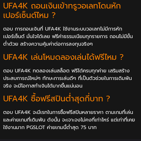
UFA4K ถอนเงินเข้าทรูวอเลทโดนหัก
เปอร์เซ็นต์ไหม ?
ตอบ การถอนเงินที่ UFA4K ใช้งานระบบวอเลทไม่มีการหัก
เปอร์เซ็นต์ มั่นใจได้เลย ฟรีค่าธรรมเนียมทุกรายการ ถอนไม่มีขั้น
ต่ำด้วย สร้างความคุ้มค่าต่อการลงทุนจริงๆ
UFA4K เล่นโหมดลองเล่นได้ฟรีไหม ?
ตอบ UFA4K ทดลองเล่นสล็อต ฟรีได้ครบทุกค่าย เสริมสร้าง
ประสบการณ์ใหม่ๆ ทักษะการเล่นดีๆ ที่เป็นตัวช่วยในการเดิมพัน
จริง จะมีโอกาสทำเงินได้มากขึ้นแน่นอน
UFA4K ซื้อฟรีสปินต่ำสุดกี่บาท ?
ตอบ UFA4K จะมีเรทในการซื้อฟรีสปินหลายราคา ตามเกมที่เล่น
และค่ายเกมที่เดิมพัน ดังนั้น จะเจาะจงไม่คงที่เท่าไหร่ แต่เท่าที่เคย
ใช้งานมาก PGSLOT ค่ายเกมนี้ต่ำสุด 75 บาท