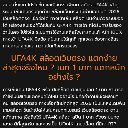
สนุก ทั้งเกม โปรโมชั่น และกิจกรรมพิเศษ สมัคร UFA4K เข้าสู่
ระบบ เล่นเกมครบทุกค่าย สล็อตเว็บตรง ไม่ผ่านเอเย่นต์ 2026
เว็บสล็อตตรง เชื่อถือได้ ทางเข้าเล่น สล็อต ปั่นง่ายด้วยระบบออ
โต้ หรือจะเล่นเองก็ได้เช่นกัน UFA4K ทางเข้า ที่ได้รับการรับรอง
ว่ามั่นคง โปร่งใส ระบบการใช้งานเสถียร์เพราะเกมแท้ API 100%
ทางเข้า UFA4K มือถือ สปินเกมได้ทุกที่ ทุกเวลา ช่องทางอิสระ
ทางการลงทุนและความบันเทิงครบวงจร
UFA4K สล็อตเว็บตรง แตกง่าย
ล่าสุดจริงไหม ? เบท 1 บาท แตกหนัก
อย่างไร ?
การเล่นเกม UFA4K หรือ ปั่นสล็อต ด้วยทุนน้อย 1 บาท สามารถ
ทำให้โบนัสเกมแตกหนักได้ไหม อย่างไร นี่คือคำถามในใจหลายๆ
คน สล็อตเว็บตรง ทางเลือกใหม่ที่ดีที่สุด 2026 เป็นแหล่งเดิมพัน
เกมสล็อต ชั้นนำเปิดให้เล่นครบทุกแบรนด์ เว็บสล็อตตรง ตาม
หลักสากล เชื่อถือได้ UFA4K สล็อต สปิน 1 บาท ด้วยระบบกด
เองจะดีที่สุดครับ และควรเป็น UFA4K เกมสล็อต ที่มีค่า RTP