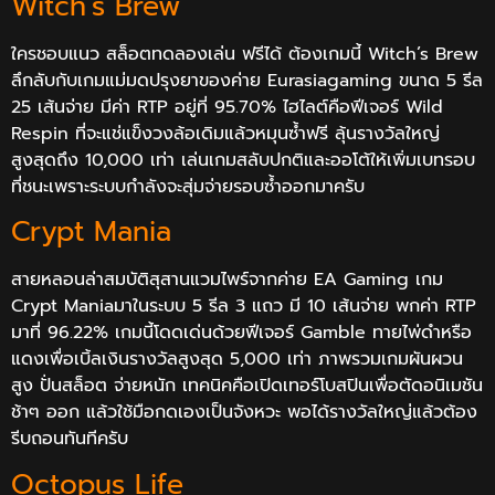
Witch’s Brew
ใครชอบแนว สล็อตทดลองเล่น ฟรีได้ ต้องเกมนี้ Witch’s Brew
ลึกลับกับเกมแม่มดปรุงยาของค่าย Eurasiagaming ขนาด 5 รีล
25 เส้นจ่าย มีค่า RTP อยู่ที่ 95.70% ไฮไลต์คือฟีเจอร์ Wild
Respin ที่จะแช่แข็งวงล้อเดิมแล้วหมุนซ้ำฟรี ลุ้นรางวัลใหญ่
สูงสุดถึง 10,000 เท่า เล่นเกมสลับปกติและออโต้ให้เพิ่มเบทรอบ
ที่ชนะเพราะระบบกำลังจะสุ่มจ่ายรอบซ้ำออกมาครับ
Crypt Mania
สายหลอนล่าสมบัติสุสานแวมไพร์จากค่าย EA Gaming เกม
Crypt Maniaมาในระบบ 5 รีล 3 แถว มี 10 เส้นจ่าย พกค่า RTP
มาที่ 96.22% เกมนี้โดดเด่นด้วยฟีเจอร์ Gamble ทายไพ่ดำหรือ
แดงเพื่อเบิ้ลเงินรางวัลสูงสุด 5,000 เท่า ภาพรวมเกมผันผวน
สูง ปั่นสล็อต จ่ายหนัก เทคนิคคือเปิดเทอร์โบสปินเพื่อตัดอนิเมชัน
ช้าๆ ออก แล้วใช้มือกดเองเป็นจังหวะ พอได้รางวัลใหญ่แล้วต้อง
รีบถอนทันทีครับ
Octopus Life