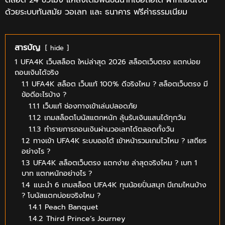
ด้วยระบบทันสมัย วอเลท และ ธนาคาร ฟรีค่าธรรมเนียม
สารบัญ
hide
1
UFA4K เว็บสล็อต ใหม่ล่าสุด 2026 สล็อตเว็บตรง แตกบ่อย
ถอนเงินได้จริง
1.1
UFA4K สล็อต เว็บแท้ 100% ดีจริงไหม ? สล็อตเว็บตรง มี
ข้อดีอะไรบ้าง ?
1.1.1
เว็บแท้ ช่องทางเข้าเล่นปลอดภัย
1.1.2
เกมสล็อตโบนัสแตกหนัก ลุ้นรับเงินแสนได้ทุกวัน
1.1.3
ทำรายการถอนเงินผ่านวอเลทได้ตลอดทั้งวัน
1.2
ทางเข้า UFA4K ระบบออโต้ เข้าหน้ารวมเกมไวไหม ? เสถียร
อย่างไร ?
1.3
UFA4K สล็อตเว็บตรง แตกง่าย ล่าสุดจริงไหม ? เบท 1
บาท แตกหนักอย่างไร ?
1.4
แนะนำ 6 เกมสล็อต UFA4K ทุนน้อยปั่นสนุก มีเกมไหนบ้าง
? โบนัสแตกบ่อยจริงไหม ?
1.4.1
Peach Banquet
1.4.2
Third Prince’s Journey