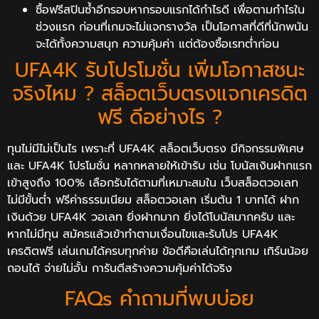
ซื้อฟรีสปินซ้ำอีกรอบหากรอบแรกได้กำไรดี เพื่อตามกำไรใน
ช่วงแรก ก่อนที่เกมจะไม่แจกรางวัล เป็นโอกาสที่ดีที่นักพนัน
จะได้ทั้งความสนุก ความคุ้มค่า แต่ต้องซื้อเรทต่ำก่อน
UFA4K รับโปรโมชั่น เพิ่มโอกาสชนะ
จริงไหม ? สล็อตเว็บตรงแจกเครดิต
ฟรี ดีอย่างไร ?
ทุนไม่มีไม่เป็นไร เพราะที่ UFA4K สล็อตเว็บตรง มีกิจกรรมพิเศษ
และ UFA4K โปรโมชั่น หลากหลายให้เข้ารับ เช่น โบนัสเงินฝากแรก
เข้าสูงถึง 100% เลือกรับได้ตามที่เหมาะสมใน เว็บสล็อตวอเลท
ไม่มีขั้นต่ำ ฟรีค่าธรรมเนียม สล็อตวอเลท เริ่มต้น 1 บาทได้ ฝาก
เงินด้วย UFA4K วอเลท ยิ่งฝากมาก ยิ่งได้โบนัสมากครับ และ
หากไม่มีทุน สมัครแล้วเข้าทำตามเงื่อนไขและรับโปร UFA4K
เครดิตฟรี เล่นเกมได้ครบทุกค่าย ข้อดีคือเล่นได้ทุกเกม เทิร์นน้อย
ถอนได้ จ่ายไม่อั้น การันตีสร้างความคุ้มค่าได้จริง
FAQs คำถามที่พบบ่อย