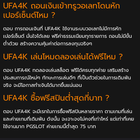
UFA4K ถอนเงินเข้าทรูวอเลทโดนหัก
เปอร์เซ็นต์ไหม ?
ตอบ การถอนเงินที่ UFA4K ใช้งานระบบวอเลทไม่มีการหัก
เปอร์เซ็นต์ มั่นใจได้เลย ฟรีค่าธรรมเนียมทุกรายการ ถอนไม่มีขั้น
ต่ำด้วย สร้างความคุ้มค่าต่อการลงทุนจริงๆ
UFA4K เล่นโหมดลองเล่นได้ฟรีไหม ?
ตอบ UFA4K ทดลองเล่นสล็อต ฟรีได้ครบทุกค่าย เสริมสร้าง
ประสบการณ์ใหม่ๆ ทักษะการเล่นดีๆ ที่เป็นตัวช่วยในการเดิมพัน
จริง จะมีโอกาสทำเงินได้มากขึ้นแน่นอน
UFA4K ซื้อฟรีสปินต่ำสุดกี่บาท ?
ตอบ UFA4K จะมีเรทในการซื้อฟรีสปินหลายราคา ตามเกมที่เล่น
และค่ายเกมที่เดิมพัน ดังนั้น จะเจาะจงไม่คงที่เท่าไหร่ แต่เท่าที่เคย
ใช้งานมาก PGSLOT ค่ายเกมนี้ต่ำสุด 75 บาท