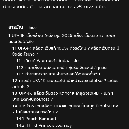
ด้วยระบบทันสมัย วอเลท และ ธนาคาร ฟรีค่าธรรมเนียม
สารบัญ
hide
1
UFA4K เว็บสล็อต ใหม่ล่าสุด 2026 สล็อตเว็บตรง แตกบ่อย
ถอนเงินได้จริง
1.1
UFA4K สล็อต เว็บแท้ 100% ดีจริงไหม ? สล็อตเว็บตรง มี
ข้อดีอะไรบ้าง ?
1.1.1
เว็บแท้ ช่องทางเข้าเล่นปลอดภัย
1.1.2
เกมสล็อตโบนัสแตกหนัก ลุ้นรับเงินแสนได้ทุกวัน
1.1.3
ทำรายการถอนเงินผ่านวอเลทได้ตลอดทั้งวัน
1.2
ทางเข้า UFA4K ระบบออโต้ เข้าหน้ารวมเกมไวไหม ? เสถียร
อย่างไร ?
1.3
UFA4K สล็อตเว็บตรง แตกง่าย ล่าสุดจริงไหม ? เบท 1
บาท แตกหนักอย่างไร ?
1.4
แนะนำ 6 เกมสล็อต UFA4K ทุนน้อยปั่นสนุก มีเกมไหนบ้าง
? โบนัสแตกบ่อยจริงไหม ?
1.4.1
Peach Banquet
1.4.2
Third Prince’s Journey