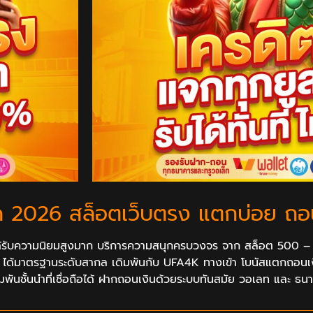
ุด 2026 สล็อตเว็บตรง แตกบ่อย ถอน
ี่ได้รับความนิยมสูงมาก บริการความสนุกครบวงจร จาก สล็อต 50
ตรง ได้มาตรฐานระดับสากล เดิมพันกับ UFA4K ทางเข้า โบนัสแตกถอนเงิ
มพันชั้นนำที่เชื่อถือได้ ฝากถอนเงินด้วยระบบทันสมัย วอเลท และ ธน