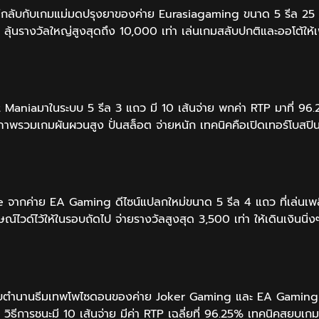
กลับกับเกมแม่มดปรุงยาของค่าย Eurasiagaming ขนาด 5 รีล 25 เส้
รี ลุ้นรางวัลใหญ่สูงสุดถึง 10,000 เท่า เล่นเกมสลับปกติและออโต้ให้
niaมาในระบบ 5 รีล 3 แถว มี 10 เส้นจ่าย พกค่า RTP มาที่ 96.22
าพรวมเกมผันผวนสูง ปั่นสล็อต จ่ายหนัก เทคนิคคือเปิดเทอร์โบสปินเ
 จากค่าย EA Gaming ดีไซน์แปลกใหม่ขนาด 5 รีล 4 แถว ที่เล่นเพ
ษณ์ไวด์ไว้ให้ในรอบถัดไป จ่ายรางวัลสูงสุด 3,500 เท่า ให้เดินเงินนิ่
ดับตำนานธีมเทพโพไซดอนของค่าย Joker Gaming และ EA Gaming มา
 วิธีการชนะมี 10 เส้นจ่าย มีค่า RTP เฉลี่ยที่ 96.25% เทคนิคสยบเก