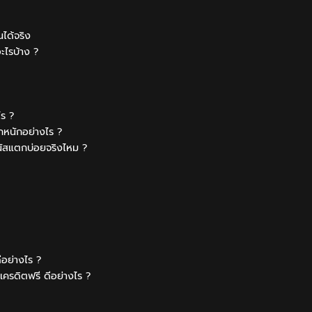
ได้จริง
ะไรบ้าง ?
ไร ?
กหนักอย่างไร ?
นัสแตกบ่อยจริงไหม ?
ีอย่างไร ?
ครดิตฟรี ดีอย่างไร ?