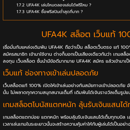
1.7.2
UFA4K เล่นโหมดลองเล่นได้ฟรีไหม ?
1.7.3
UFA4K ซื้อฟรีสปินต่ำสุดกี่บาท ?
UFA4K สล็อต เว็บแท้ 100
เชื่อมั่นกับแหล่งเดิมพัน UFA4K ถือว่าเป็น สล็อตเว็บตรง แท้ 
สมัครสมาชิก เข้ามาใช้งาน ต่างก็บอกเป็นเสียงเดียวกันว่า เกมสล็
ลงทุน เว็บสล็อต ชั้นนำมีข้อดีมากมาย UFA4K สมัคร แล้วเข้ามาเป็
เว็บแท้ ช่องทางเข้าเล่นปลอดภัย
เว็บสล็อตแท้ 100% เปิดให้เข้าเล่นอย่างทันสมัยทางเข้าปลอดภัย อ
นั้น ไม่พลาดทุกความสนุกสนานเต็มที่ เดิมพันได้เงินรางวัลเต็มรูปแบบ
เกมสล็อตโบนัสแตกหนัก ลุ้นรับเงินแสนได้ท
เกมสล็อตแตกบ่อย แตกหนัก พร้อมลุ้นรับเงินแสนได้เต็มทุกบบิล เ
เวลาเล่นเกมในระยะยาวนั้นจะสร้างความคุ้มค่าให้กับผู้เล่นได้เป็นอย่