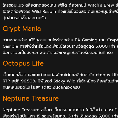
ใครชอบแนว สล็อตทดลองเล่น ฟรีได้ ต้องเกมนี้ Witch’s Brew ลึ
ไฮไลต์คือฟีเจอร์ Wild Respin ที่จะแช่แข็งวงล้อเดิมแล้วหมุนซ้ำฟ
สุ่มจ่ายรอบซ้ำออกมาครับ
Crypt Mania
สายหลอนล่าสมบัติสุสานแวมไพร์จากค่าย EA Gaming เกม Crypt Ma
Gamble ทายไพ่ดำหรือแดงเพื่อเบิ้ลเงินรางวัลสูงสุด 5,000 เท่า ภ
มือกดเองเป็นจังหวะ พอได้รางวัลใหญ่แล้วต้องรีบถอนทันทีครับ
Octopus Life
เว็บเกมสล็อต ขอแนะนำเกมท่องโลกใต้ทะเลสีสันสดใส ctopus Life
RTP อยู่ที่ 96.50% มีฟีเจอร์ Sticky Wild ที่เจ้าหมึกจะล็อคสัญลัก
กินสะสมยอดไปเรื่อยๆ เดี๋ยวเงินงอกเองครับ
Neptune Treasure
Neptune Treasure สล็อต เว็บตรง แตกง่าย ไม่มีขั้นต่ำ เกมระ
ฟีเจอร์ฟรีสปินแจก 15 รอบพร้อมคูณ 3 เท่า เงินสูงสุด 5,000 เท่า