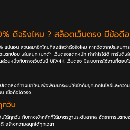
% ดีจริงไหม ? สล็อตเว็บตรง มีข้อดีอะ
100% แน่นอน ส่วนสมาชิกใหม่ที่สงสัยว่าดีจริงไหม หากวัดจากประสบ
อตแตกบ่อย เล่นสนุก เบทต่ำ เว็บตรงแตกหนัก ทำกำไรได้ดี การันตีเล่น
นส่วนหนึ่งกับทางเว็บวันนี้ UFA4K เว็บตรง มีระบบการใช้งานที่ตอบโจ
ัปเดตลิงก์ทางเข้าใหม่เพื่อพัฒนาระบบให้เข้ากับยุคเทคโนโลยีและคว
 เชื่อถือได้จริง
ุกวัน
ล่นได้ทุกวัน กับทางเข้าหลักที่ได้มาตรฐานระดับสากล อัตราการแต
างดี สร้างความสนุกได้ทุกเวลา