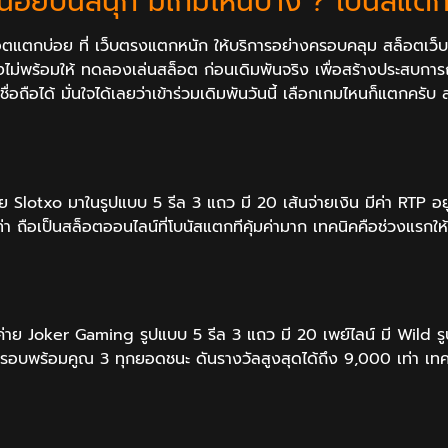
อยปั่นสนุก มีเกมไหนบ้าง ? โบนัสแตก
็อตแตกบ่อย ที่ เว็บตรงแตกหนัก ให้บริการอย่างครอบคลุม สล็อตเว็
งไม่พร้อมให้ ทดลองเล่นสล็อต ก่อนเดิมพันจริง เพื่อสร้างประสบการณ์
่อถือได้ มั่นใจได้เลยว่าเข้าร่วมเดิมพันวันนี้ เลือกเกมไหนก็แตกครั
txo มาในรูปแบบ 5 รีล 3 แถว มี 20 เส้นจ่ายเงิน มีค่า RTP อยู่
่า ถือเป็นสล็อตออนไลน์ที่โบนัสแตกทีคุ้มค่ามาก เทคนิคคือช่วงแรกให้
 Joker Gaming รูปแบบ 5 รีล 3 แถว มี 20 เพย์ไลน์ มี Wild รูปนา
รอบพร้อมคูณ 3 ทุกยอดชนะ ดันรางวัลสูงสุดได้ถึง 9,000 เท่า เทคนิ