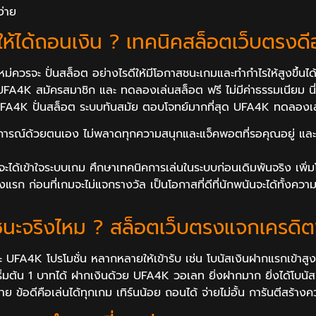
ง่าย
ห้ได้ถอนเงิน ? เทคนิคสล็อตเว็บตรงดี
หม่ควรจะ ปั่นสล็อต อย่างไรดีให้มีโอกาสชนะเกมและทำกำไรให้สูงขึ้นไ
K สมัครสมาชิก และ ทดลองเล่นสล็อต ฟรี ไม่มีค่าธรรมเนียม นี่ก็ค
 UFA4K ปั่นสล็อต ระบบทันสมัย ตอบโจทย์มากที่สุด UFA4K ทดลองเล่น
สบการณ์ด้วยตนเอง ไม่พลาดทุกความสนุกและแจ็คพอตที่รอคุณอยู่ และคว
ะได้เข้าใจระบบเกม ศึกษาเทคนิคการเล่นในระบบก่อนเดิมพันจริง เพิ่มโ
รก ก่อนที่เกมจะไม่แจกรางวัล เป็นโอกาสที่ดีที่นักพนันจะได้ทั้งความ
ชนะจริงไหม ? สล็อตเว็บตรงแจกเครดิตฟ
ะ UFA4K โปรโมชั่น หลากหลายให้เข้ารับ เช่น โบนัสเงินฝากแรกเข้าสู
ริ่มต้น 1 บาทได้ ฝากเงินด้วย UFA4K วอเลท ยิ่งฝากมาก ยิ่งได้โบนั
ข้อดีคือเล่นได้ทุกเกม เทิร์นน้อย ถอนได้ จ่ายไม่อั้น การันตีสร้างคว