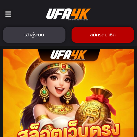
เข้าสู่ระบบ
สมัครสมาชิก