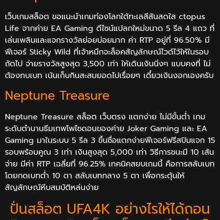
เว็บเกมสล็อต ขอแนะนำเกมท่องโลกใต้ทะเลสีสันสดใส ctopus
Life จากค่าย EA Gaming ดีไซน์แปลกใหม่ขนาด 5 รีล 4 แถว ที่
เล่นเพลินและแจกรางวัลย่อยบ่อยมาก ค่า RTP อยู่ที่ 96.50% มี
ฟีเจอร์ Sticky Wild ที่เจ้าหมึกจะล็อคสัญลักษณ์ไวด์ไว้ให้ในรอบ
ถัดไป จ่ายรางวัลสูงสุด 3,500 เท่า ให้เดินเงินนิ่งๆ แบบคงที่ ไม่
ต้องทบเบท เน้นเก็บกินสะสมยอดไปเรื่อยๆ เดี๋ยวเงินงอกเองครับ
Neptune Treasure
Neptune Treasure สล็อต เว็บตรง แตกง่าย ไม่มีขั้นต่ำ เกม
ระดับตำนานธีมเทพโพไซดอนของค่าย Joker Gaming และ EA
Gaming มาในระบบ 5 รีล 3 ขึ้นชื่อแตกง่ายฟีเจอร์ฟรีสปินแจก 15
รอบพร้อมคูณ 3 เท่า เงินสูงสุด 5,000 เท่า วิธีการชนะมี 10 เส้น
จ่าย มีค่า RTP เฉลี่ยที่ 96.25% เทคนิคสยบเกมนี้ คือการสลับเบท
โดยกดเบทต่ำ 10 ตา สลับเบทกลาง 5 ตา เพื่อกระตุ้นให้
สัญลักษณ์หีบสมบัติหล่นง่าย
ปั่นสล็อต UFA4K อย่างไรให้ได้ถอน