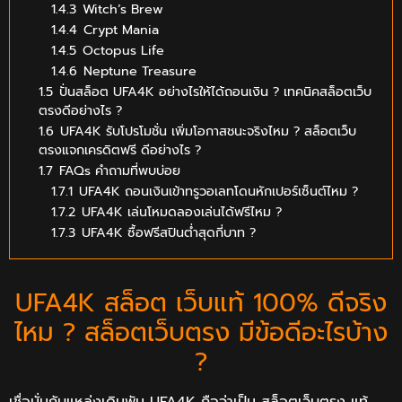
1.4.3
Witch’s Brew
1.4.4
Crypt Mania
1.4.5
Octopus Life
1.4.6
Neptune Treasure
1.5
ปั่นสล็อต UFA4K อย่างไรให้ได้ถอนเงิน ? เทคนิคสล็อตเว็บ
ตรงดีอย่างไร ?
1.6
UFA4K รับโปรโมชั่น เพิ่มโอกาสชนะจริงไหม ? สล็อตเว็บ
ตรงแจกเครดิตฟรี ดีอย่างไร ?
1.7
FAQs คำถามที่พบบ่อย
1.7.1
UFA4K ถอนเงินเข้าทรูวอเลทโดนหักเปอร์เซ็นต์ไหม ?
1.7.2
UFA4K เล่นโหมดลองเล่นได้ฟรีไหม ?
1.7.3
UFA4K ซื้อฟรีสปินต่ำสุดกี่บาท ?
UFA4K สล็อต เว็บแท้ 100% ดีจริง
ไหม ? สล็อตเว็บตรง มีข้อดีอะไรบ้าง
?
เชื่อมั่นกับแหล่งเดิมพัน UFA4K ถือว่าเป็น สล็อตเว็บตรง แท้