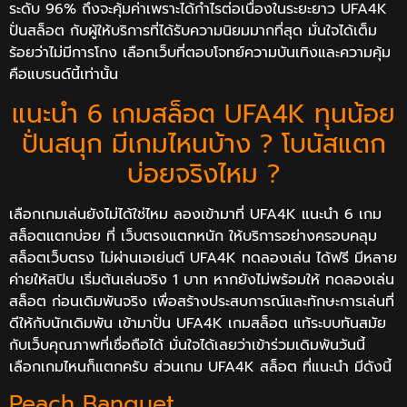
ระดับ 96% ถึงจะคุ้มค่าเพราะได้กำไรต่อเนื่องในระยะยาว UFA4K
ปั่นสล็อต กับผู้ให้บริการที่ได้รับความนิยมมากที่สุด มั่นใจได้เต็ม
ร้อยว่าไม่มีการโกง เลือกเว็บที่ตอบโจทย์ความบันเทิงและความคุ้ม
คือแบรนด์นี้เท่านั้น
แนะนำ 6 เกมสล็อต UFA4K ทุนน้อย
ปั่นสนุก มีเกมไหนบ้าง ? โบนัสแตก
บ่อยจริงไหม ?
เลือกเกมเล่นยังไม่ได้ใช่ไหม ลองเข้ามาที่ UFA4K แนะนำ 6 เกม
สล็อตแตกบ่อย ที่ เว็บตรงแตกหนัก ให้บริการอย่างครอบคลุม
สล็อตเว็บตรง ไม่ผ่านเอเย่นต์ UFA4K ทดลองเล่น ได้ฟรี มีหลาย
ค่ายให้สปิน เริ่มต้นเล่นจริง 1 บาท หากยังไม่พร้อมให้ ทดลองเล่น
สล็อต ก่อนเดิมพันจริง เพื่อสร้างประสบการณ์และทักษะการเล่นที่
ดีให้กับนักเดิมพัน เข้ามาปั่น UFA4K เกมสล็อต แท้ระบบทันสมัย
กับเว็บคุณภาพที่เชื่อถือได้ มั่นใจได้เลยว่าเข้าร่วมเดิมพันวันนี้
เลือกเกมไหนก็แตกครับ ส่วนเกม UFA4K สล็อต ที่แนะนำ มีดังนี้
Peach Banquet