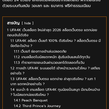
ด้วยระบบทันสมัย วอเลท และ ธนาคาร ฟรีค่าธรรมเนียม
สารบัญ
hide
1
UFA4K เว็บสล็อต ใหม่ล่าสุด 2026 สล็อตเว็บตรง แตกบ่อย
ถอนเงินได้จริง
1.1
UFA4K สล็อต เว็บแท้ 100% ดีจริงไหม ? สล็อตเว็บตรง มี
ข้อดีอะไรบ้าง ?
1.1.1
เว็บแท้ ช่องทางเข้าเล่นปลอดภัย
1.1.2
เกมสล็อตโบนัสแตกหนัก ลุ้นรับเงินแสนได้ทุกวัน
1.1.3
ทำรายการถอนเงินผ่านวอเลทได้ตลอดทั้งวัน
1.2
ทางเข้า UFA4K ระบบออโต้ เข้าหน้ารวมเกมไวไหม ? เสถียร
อย่างไร ?
1.3
UFA4K สล็อตเว็บตรง แตกง่าย ล่าสุดจริงไหม ? เบท 1
บาท แตกหนักอย่างไร ?
1.4
แนะนำ 6 เกมสล็อต UFA4K ทุนน้อยปั่นสนุก มีเกมไหนบ้าง
? โบนัสแตกบ่อยจริงไหม ?
1.4.1
Peach Banquet
1.4.2
Third Prince’s Journey