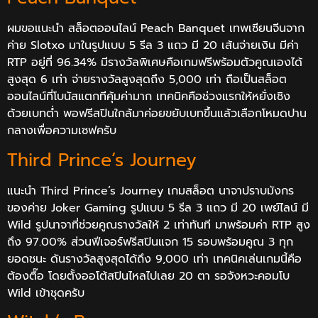
ผมขอแนะนำ สล็อตออนไลน์ Peach Banquet เทพเซียนจีนจาก
ค่าย Slotxo มาในรูปแบบ 5 รีล 3 แถว มี 20 เส้นจ่ายเงิน มีค่า
RTP อยู่ที่ 96.34% มีรางวัลพิเศษคือเกมฟรีพร้อมตัวคูณเองได้
สูงสุด 6 เท่า จ่ายรางวัลสูงสุดถึง 5,000 เท่า ถือเป็นสล็อต
ออนไลน์ที่โบนัสแตกทีคุ้มค่ามาก เทคนิคคือช่วงแรกให้หยั่งเชิง
ด้วยเบทต่ำ พอฟรีสปินใกล้มาค่อยขยับเบทขึ้นแล้วเลือกโหมดปาน
กลางเพื่อความเซฟครับ
Third Prince’s Journey
แนะนำ Third Prince’s Journey เกมสล็อต นาจาปราบมังกร
ของค่าย Joker Gaming รูปแบบ 5 รีล 3 แถว มี 20 เพย์ไลน์ มี
Wild รูปนาจาที่ช่วยคูณรางวัลให้ 2 เท่าทันที มาพร้อมค่า RTP สูง
ถึง 97.00% ส่วนฟีเจอร์ฟรีสปินแจก 15 รอบพร้อมคูณ 3 ทุก
ยอดชนะ ดันรางวัลสูงสุดได้ถึง 9,000 เท่า เทคนิคเล่นเกมนี้คือ
ต้องตื๊อ โดยตั้งออโต้สปินไหลไปเลย 20 ตา รอจังหวะคอมโบ
Wild เข้าชุดครับ