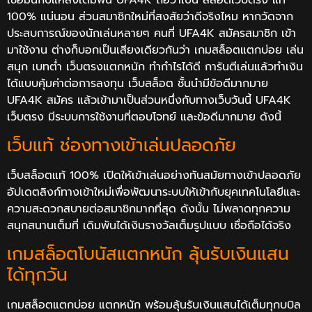
100% แน่นอน ส่วนสมาชิกใหม่ที่สงสัยว่าดีจริงไหม หากวัดจาก
ประสบการณ์ของนักเล่นหลายๆ คนที่ UFA4K สมัครสมาชิก เข้า
มาใช้งาน ต่างก็บอกเป็นเสียงเดียวกันว่า เกมสล็อตแตกบ่อย เล่น
สนุก เบทต่ำ เว็บตรงแตกหนัก ทำกำไรได้ดี การันตีเล่นแล้วทำเงิน
ได้แบบคุ้มค่าต่อการลงทุน เว็บสล็อต ชั้นนำมีข้อดีมากมาย
UFA4K สมัคร แล้วเข้ามาเป็นส่วนหนึ่งกับทางเว็บวันนี้ UFA4K
เว็บตรง มีระบบการใช้งานที่ตอบโจทย์ และข้อดีมากมาย ดังนี้
เว็บแท้ ช่องทางเข้าเล่นปลอดภัย
เว็บสล็อตแท้ 100% เปิดให้เข้าเล่นอย่างทันสมัยทางเข้าปลอดภัย
อัปเดตลิงก์ทางเข้าใหม่เพื่อพัฒนาระบบให้เข้ากับยุคเทคโนโลยีและ
ความสะดวกสบายต่อสมาชิกมากที่สุด ดังนั้น ไม่พลาดทุกความ
สนุกสนานเต็มที่ เดิมพันได้เงินรางวัลเต็มรูปแบบ เชื่อถือได้จริง
เกมสล็อตโบนัสแตกหนัก ลุ้นรับเงินแสน
ได้ทุกวัน
เกมสล็อตแตกบ่อย แตกหนัก พร้อมลุ้นรับเงินแสนได้เต็มทุกบบิล