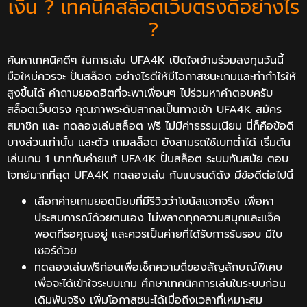
เงิน ? เทคนิคสล็อตเว็บตรงดีอย่างไร
?
ค้นหาเทคนิคดีๆ ในการเล่น UFA4K เปิดใจเข้ามร่วมลงทุนวันนี้
มือใหม่ควรจะ ปั่นสล็อต อย่างไรดีให้มีโอกาสชนะเกมและทำกำไรให้
สูงขึ้นได้ คำถามยอดฮิตที่จะพาเพื่อนๆ ไปร่วมหาคำตอบครับ
สล็อตเว็บตรง คุณภาพระดับสากลเป็นทางเข้า UFA4K สมัคร
สมาชิก และ ทดลองเล่นสล็อต ฟรี ไม่มีค่าธรรมเนียม นี่ก็คือข้อดี
บางส่วนเท่านั้น และตัว เกมสล็อต ยังสามรถใช้เบทต่ำได้ เริ่มต้น
เล่นเกม 1 บาทกับค่ายแท้ UFA4K ปั่นสล็อต ระบบทันสมัย ตอบ
โจทย์มากที่สุด UFA4K ทดลองเล่น กับแบรนด์ดัง มีข้อดีต่อไปนี้
เลือกค่ายเกมยอดนิยมที่มีรีวิวว่าโบนัสแจกจริง เพื่อหา
ประสบการณ์ด้วยตนเอง ไม่พลาดทุกความสนุกและแจ็ค
พอตที่รอคุณอยู่ และควรเป็นค่ายที่ได้รับการรับรอบ มีใบ
เซอร์ด้วย
ทดลองเล่นฟรีก่อนเพื่อเช็กความถี่ของสัญลักษณ์พิเศษ
เพื่อจะได้เข้าใจระบบเกม ศึกษาเทคนิคการเล่นในระบบก่อน
เดิมพันจริง เพิ่มโอกาสชนะได้เมื่อถึงเวลาที่เหมาะสม