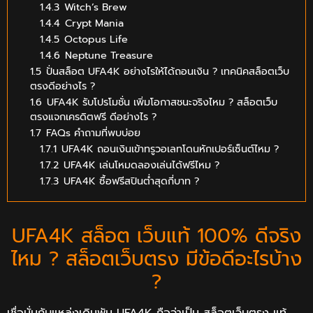
1.4.3
Witch’s Brew
1.4.4
Crypt Mania
1.4.5
Octopus Life
1.4.6
Neptune Treasure
1.5
ปั่นสล็อต UFA4K อย่างไรให้ได้ถอนเงิน ? เทคนิคสล็อตเว็บ
ตรงดีอย่างไร ?
1.6
UFA4K รับโปรโมชั่น เพิ่มโอกาสชนะจริงไหม ? สล็อตเว็บ
ตรงแจกเครดิตฟรี ดีอย่างไร ?
1.7
FAQs คำถามที่พบบ่อย
1.7.1
UFA4K ถอนเงินเข้าทรูวอเลทโดนหักเปอร์เซ็นต์ไหม ?
1.7.2
UFA4K เล่นโหมดลองเล่นได้ฟรีไหม ?
1.7.3
UFA4K ซื้อฟรีสปินต่ำสุดกี่บาท ?
UFA4K สล็อต เว็บแท้ 100% ดีจริง
ไหม ? สล็อตเว็บตรง มีข้อดีอะไรบ้าง
?
เชื่อมั่นกับแหล่งเดิมพัน UFA4K ถือว่าเป็น สล็อตเว็บตรง แท้