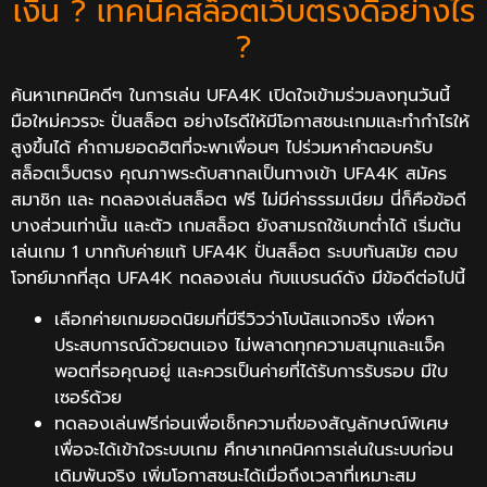
เงิน ? เทคนิคสล็อตเว็บตรงดีอย่างไร
?
ค้นหาเทคนิคดีๆ ในการเล่น UFA4K เปิดใจเข้ามร่วมลงทุนวันนี้
มือใหม่ควรจะ ปั่นสล็อต อย่างไรดีให้มีโอกาสชนะเกมและทำกำไรให้
สูงขึ้นได้ คำถามยอดฮิตที่จะพาเพื่อนๆ ไปร่วมหาคำตอบครับ
สล็อตเว็บตรง คุณภาพระดับสากลเป็นทางเข้า UFA4K สมัคร
สมาชิก และ ทดลองเล่นสล็อต ฟรี ไม่มีค่าธรรมเนียม นี่ก็คือข้อดี
บางส่วนเท่านั้น และตัว เกมสล็อต ยังสามรถใช้เบทต่ำได้ เริ่มต้น
เล่นเกม 1 บาทกับค่ายแท้ UFA4K ปั่นสล็อต ระบบทันสมัย ตอบ
โจทย์มากที่สุด UFA4K ทดลองเล่น กับแบรนด์ดัง มีข้อดีต่อไปนี้
เลือกค่ายเกมยอดนิยมที่มีรีวิวว่าโบนัสแจกจริง เพื่อหา
ประสบการณ์ด้วยตนเอง ไม่พลาดทุกความสนุกและแจ็ค
พอตที่รอคุณอยู่ และควรเป็นค่ายที่ได้รับการรับรอบ มีใบ
เซอร์ด้วย
ทดลองเล่นฟรีก่อนเพื่อเช็กความถี่ของสัญลักษณ์พิเศษ
เพื่อจะได้เข้าใจระบบเกม ศึกษาเทคนิคการเล่นในระบบก่อน
เดิมพันจริง เพิ่มโอกาสชนะได้เมื่อถึงเวลาที่เหมาะสม