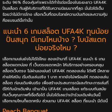
ระดับ 96% ถึงจะคุ้มค่าเพราะได้กำไรต่อเนื่องในระยะยาว UFA4K
ปั่นสล็อต กับผู้ให้บริการที่ได้รับความนิยมมากที่สุด มั่นใจได้เต็ม
ร้อยว่าไม่มีการโกง เลือกเว็บที่ตอบโจทย์ความบันเทิงและความคุ้ม
คือแบรนด์นี้เท่านั้น
แนะนำ 6 เกมสล็อต UFA4K ทุนน้อย
ปั่นสนุก มีเกมไหนบ้าง ? โบนัสแตก
บ่อยจริงไหม ?
เลือกเกมเล่นยังไม่ได้ใช่ไหม ลองเข้ามาที่ UFA4K แนะนำ 6 เกม
สล็อตแตกบ่อย ที่ เว็บตรงแตกหนัก ให้บริการอย่างครอบคลุม
สล็อตเว็บตรง ไม่ผ่านเอเย่นต์ UFA4K ทดลองเล่น ได้ฟรี มีหลาย
ค่ายให้สปิน เริ่มต้นเล่นจริง 1 บาท หากยังไม่พร้อมให้ ทดลองเล่น
สล็อต ก่อนเดิมพันจริง เพื่อสร้างประสบการณ์และทักษะการเล่นที่
ดีให้กับนักเดิมพัน เข้ามาปั่น UFA4K เกมสล็อต แท้ระบบทันสมัย
กับเว็บคุณภาพที่เชื่อถือได้ มั่นใจได้เลยว่าเข้าร่วมเดิมพันวันนี้
เลือกเกมไหนก็แตกครับ ส่วนเกม UFA4K สล็อต ที่แนะนำ มีดังนี้
Peach Banquet