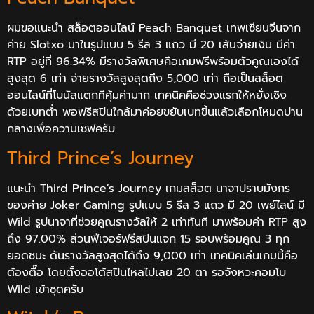
ผมขอแนะนำ สล็อตออนไลน์ Peach Banquet เทพเซียนจีนจาก
ค่าย Slotxo มาในรูปแบบ 5 รีล 3 แถว มี 20 เส้นจ่ายเงิน มีค่า
RTP อยู่ที่ 96.34% มีรางวัลพิเศษคือเกมฟรีพร้อมตัวคูณเองได้
สูงสุด 6 เท่า จ่ายรางวัลสูงสุดถึง 5,000 เท่า ถือเป็นสล็อต
ออนไลน์ที่โบนัสแตกทีคุ้มค่ามาก เทคนิคคือช่วงแรกให้หยั่งเชิง
ด้วยเบทต่ำ พอฟรีสปินใกล้มาค่อยขยับเบทขึ้นแล้วเลือกโหมดปาน
กลางเพื่อความเซฟครับ
Third Prince’s Journey
แนะนำ Third Prince’s Journey เกมสล็อต นาจาปราบมังกร
ของค่าย Joker Gaming รูปแบบ 5 รีล 3 แถว มี 20 เพย์ไลน์ มี
Wild รูปนาจาที่ช่วยคูณรางวัลให้ 2 เท่าทันที มาพร้อมค่า RTP สูง
ถึง 97.00% ส่วนฟีเจอร์ฟรีสปินแจก 15 รอบพร้อมคูณ 3 ทุก
ยอดชนะ ดันรางวัลสูงสุดได้ถึง 9,000 เท่า เทคนิคเล่นเกมนี้คือ
ต้องตื๊อ โดยตั้งออโต้สปินไหลไปเลย 20 ตา รอจังหวะคอมโบ
Wild เข้าชุดครับ