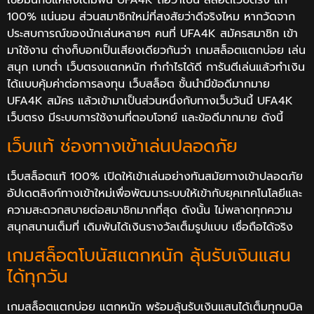
100% แน่นอน ส่วนสมาชิกใหม่ที่สงสัยว่าดีจริงไหม หากวัดจาก
ประสบการณ์ของนักเล่นหลายๆ คนที่ UFA4K สมัครสมาชิก เข้า
มาใช้งาน ต่างก็บอกเป็นเสียงเดียวกันว่า เกมสล็อตแตกบ่อย เล่น
สนุก เบทต่ำ เว็บตรงแตกหนัก ทำกำไรได้ดี การันตีเล่นแล้วทำเงิน
ได้แบบคุ้มค่าต่อการลงทุน เว็บสล็อต ชั้นนำมีข้อดีมากมาย
UFA4K สมัคร แล้วเข้ามาเป็นส่วนหนึ่งกับทางเว็บวันนี้ UFA4K
เว็บตรง มีระบบการใช้งานที่ตอบโจทย์ และข้อดีมากมาย ดังนี้
เว็บแท้ ช่องทางเข้าเล่นปลอดภัย
เว็บสล็อตแท้ 100% เปิดให้เข้าเล่นอย่างทันสมัยทางเข้าปลอดภัย
อัปเดตลิงก์ทางเข้าใหม่เพื่อพัฒนาระบบให้เข้ากับยุคเทคโนโลยีและ
ความสะดวกสบายต่อสมาชิกมากที่สุด ดังนั้น ไม่พลาดทุกความ
สนุกสนานเต็มที่ เดิมพันได้เงินรางวัลเต็มรูปแบบ เชื่อถือได้จริง
เกมสล็อตโบนัสแตกหนัก ลุ้นรับเงินแสน
ได้ทุกวัน
เกมสล็อตแตกบ่อย แตกหนัก พร้อมลุ้นรับเงินแสนได้เต็มทุกบบิล