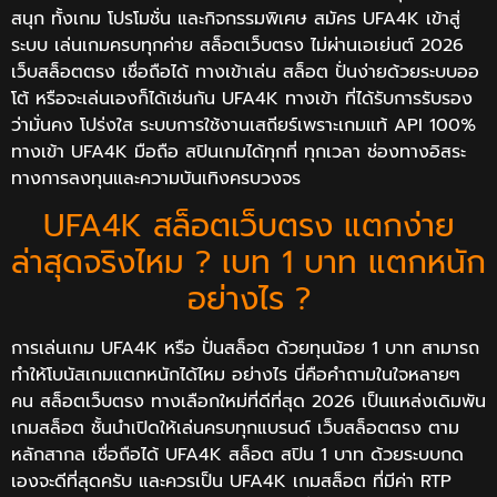
สนุก ทั้งเกม โปรโมชั่น และกิจกรรมพิเศษ สมัคร UFA4K เข้าสู่
ระบบ เล่นเกมครบทุกค่าย สล็อตเว็บตรง ไม่ผ่านเอเย่นต์ 2026
เว็บสล็อตตรง เชื่อถือได้ ทางเข้าเล่น สล็อต ปั่นง่ายด้วยระบบออ
โต้ หรือจะเล่นเองก็ได้เช่นกัน UFA4K ทางเข้า ที่ได้รับการรับรอง
ว่ามั่นคง โปร่งใส ระบบการใช้งานเสถียร์เพราะเกมแท้ API 100%
ทางเข้า UFA4K มือถือ สปินเกมได้ทุกที่ ทุกเวลา ช่องทางอิสระ
ทางการลงทุนและความบันเทิงครบวงจร
UFA4K สล็อตเว็บตรง แตกง่าย
ล่าสุดจริงไหม ? เบท 1 บาท แตกหนัก
อย่างไร ?
การเล่นเกม UFA4K หรือ ปั่นสล็อต ด้วยทุนน้อย 1 บาท สามารถ
ทำให้โบนัสเกมแตกหนักได้ไหม อย่างไร นี่คือคำถามในใจหลายๆ
คน สล็อตเว็บตรง ทางเลือกใหม่ที่ดีที่สุด 2026 เป็นแหล่งเดิมพัน
เกมสล็อต ชั้นนำเปิดให้เล่นครบทุกแบรนด์ เว็บสล็อตตรง ตาม
หลักสากล เชื่อถือได้ UFA4K สล็อต สปิน 1 บาท ด้วยระบบกด
เองจะดีที่สุดครับ และควรเป็น UFA4K เกมสล็อต ที่มีค่า RTP