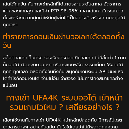
เล่นได้ทุกวัน กับทางเข้าหลักที่ได้มาตรฐานระดับสากล อัตราการ
แตกของเกมสูง และมีค่า RTP 96-98% เวลาเล่นเกมในระยะยาว
นั้นจะสร้างความคุ้มค่าให้กับผู้เล่นได้เป็นอย่างดี สร้างความสนุกได้
ทุกเวลา
ทำรายการถอนเงินผ่านวอเลทได้ตลอดทั้ง
วัน
สล็อตวอเลทเว็บตรง รองรับการถอนเงินวอเลท ไม่มีขั้นต่ำ 1 บาท
ก็ถอนได้ ด้วยระบบวอเลท บริการแบบฟรีค่าธรรมเนียม ใช้งานได้
ทุกที่ ทุกเวลา ตลอดทั้งวันทั้งคืน สนุกกับเกมระบบ API ชนะแล้ว
ได้กำไรก็ถอนเงินได้ จ่ายไม่อั้น จ่ายจริง ไม่มีการโกงสมาชิกอย่าง
แน่นอน
ทางเข้า UFA4K ระบบออโต้ เข้าหน้า
รวมเกมไวไหม ? เสถียรอย่างไร ?
เลือกใช้งานกับทางเข้า UFA4K หน้าหลักปลอดภัย มีการอัปเดต
ข่าวสารต่างๆ อย่างทันสมัย มั่นใจได้เลยว่าไม่มีพลาดทุกความ