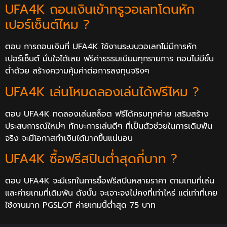
UFA4K ถอนเงินเข้าทรูวอเลทโดนหัก
เปอร์เซ็นต์ไหม ?
ตอบ การถอนเงินที่ UFA4K ใช้งานระบบวอเลทไม่มีการหัก
เปอร์เซ็นต์ มั่นใจได้เลย ฟรีค่าธรรมเนียมทุกรายการ ถอนไม่มีขั้น
ต่ำด้วย สร้างความคุ้มค่าต่อการลงทุนจริงๆ
UFA4K เล่นโหมดลองเล่นได้ฟรีไหม ?
ตอบ UFA4K ทดลองเล่นสล็อต ฟรีได้ครบทุกค่าย เสริมสร้าง
ประสบการณ์ใหม่ๆ ทักษะการเล่นดีๆ ที่เป็นตัวช่วยในการเดิมพัน
จริง จะมีโอกาสทำเงินได้มากขึ้นแน่นอน
UFA4K ซื้อฟรีสปินต่ำสุดกี่บาท ?
ตอบ UFA4K จะมีเรทในการซื้อฟรีสปินหลายราคา ตามเกมที่เล่น
และค่ายเกมที่เดิมพัน ดังนั้น จะเจาะจงไม่คงที่เท่าไหร่ แต่เท่าที่เคย
ใช้งานมาก PGSLOT ค่ายเกมนี้ต่ำสุด 75 บาท