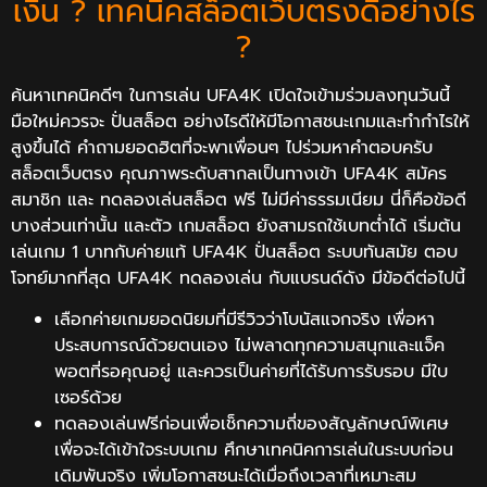
เงิน ? เทคนิคสล็อตเว็บตรงดีอย่างไร
?
ค้นหาเทคนิคดีๆ ในการเล่น UFA4K เปิดใจเข้ามร่วมลงทุนวันนี้
มือใหม่ควรจะ ปั่นสล็อต อย่างไรดีให้มีโอกาสชนะเกมและทำกำไรให้
สูงขึ้นได้ คำถามยอดฮิตที่จะพาเพื่อนๆ ไปร่วมหาคำตอบครับ
สล็อตเว็บตรง คุณภาพระดับสากลเป็นทางเข้า UFA4K สมัคร
สมาชิก และ ทดลองเล่นสล็อต ฟรี ไม่มีค่าธรรมเนียม นี่ก็คือข้อดี
บางส่วนเท่านั้น และตัว เกมสล็อต ยังสามรถใช้เบทต่ำได้ เริ่มต้น
เล่นเกม 1 บาทกับค่ายแท้ UFA4K ปั่นสล็อต ระบบทันสมัย ตอบ
โจทย์มากที่สุด UFA4K ทดลองเล่น กับแบรนด์ดัง มีข้อดีต่อไปนี้
เลือกค่ายเกมยอดนิยมที่มีรีวิวว่าโบนัสแจกจริง เพื่อหา
ประสบการณ์ด้วยตนเอง ไม่พลาดทุกความสนุกและแจ็ค
พอตที่รอคุณอยู่ และควรเป็นค่ายที่ได้รับการรับรอบ มีใบ
เซอร์ด้วย
ทดลองเล่นฟรีก่อนเพื่อเช็กความถี่ของสัญลักษณ์พิเศษ
เพื่อจะได้เข้าใจระบบเกม ศึกษาเทคนิคการเล่นในระบบก่อน
เดิมพันจริง เพิ่มโอกาสชนะได้เมื่อถึงเวลาที่เหมาะสม