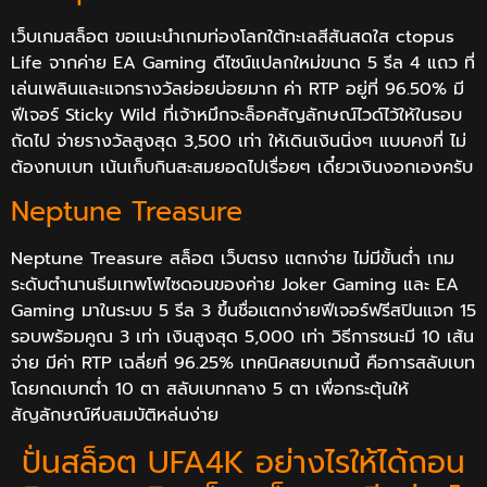
เว็บเกมสล็อต ขอแนะนำเกมท่องโลกใต้ทะเลสีสันสดใส ctopus
Life จากค่าย EA Gaming ดีไซน์แปลกใหม่ขนาด 5 รีล 4 แถว ที่
เล่นเพลินและแจกรางวัลย่อยบ่อยมาก ค่า RTP อยู่ที่ 96.50% มี
ฟีเจอร์ Sticky Wild ที่เจ้าหมึกจะล็อคสัญลักษณ์ไวด์ไว้ให้ในรอบ
ถัดไป จ่ายรางวัลสูงสุด 3,500 เท่า ให้เดินเงินนิ่งๆ แบบคงที่ ไม่
ต้องทบเบท เน้นเก็บกินสะสมยอดไปเรื่อยๆ เดี๋ยวเงินงอกเองครับ
Neptune Treasure
Neptune Treasure สล็อต เว็บตรง แตกง่าย ไม่มีขั้นต่ำ เกม
ระดับตำนานธีมเทพโพไซดอนของค่าย Joker Gaming และ EA
Gaming มาในระบบ 5 รีล 3 ขึ้นชื่อแตกง่ายฟีเจอร์ฟรีสปินแจก 15
รอบพร้อมคูณ 3 เท่า เงินสูงสุด 5,000 เท่า วิธีการชนะมี 10 เส้น
จ่าย มีค่า RTP เฉลี่ยที่ 96.25% เทคนิคสยบเกมนี้ คือการสลับเบท
โดยกดเบทต่ำ 10 ตา สลับเบทกลาง 5 ตา เพื่อกระตุ้นให้
สัญลักษณ์หีบสมบัติหล่นง่าย
ปั่นสล็อต UFA4K อย่างไรให้ได้ถอน