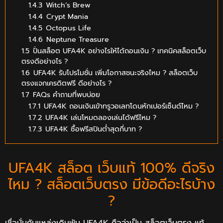
1.4.3
Witch’s Brew
1.4.4
Crypt Mania
1.4.5
Octopus Life
1.4.6
Neptune Treasure
1.5
ปั่นสล็อต UFA4K อย่างไรให้ได้ถอนเงิน ? เทคนิคสล็อตเว็บ
ตรงดีอย่างไร ?
1.6
UFA4K รับโปรโมชั่น เพิ่มโอกาสชนะจริงไหม ? สล็อตเว็บ
ตรงแจกเครดิตฟรี ดีอย่างไร ?
1.7
FAQs คำถามที่พบบ่อย
1.7.1
UFA4K ถอนเงินเข้าทรูวอเลทโดนหักเปอร์เซ็นต์ไหม ?
1.7.2
UFA4K เล่นโหมดลองเล่นได้ฟรีไหม ?
1.7.3
UFA4K ซื้อฟรีสปินต่ำสุดกี่บาท ?
UFA4K สล็อต เว็บแท้ 100% ดีจริง
ไหม ? สล็อตเว็บตรง มีข้อดีอะไรบ้าง
?
เชื่อมั่นกับแหล่งเดิมพัน UFA4K ถือว่าเป็น สล็อตเว็บตรง แท้