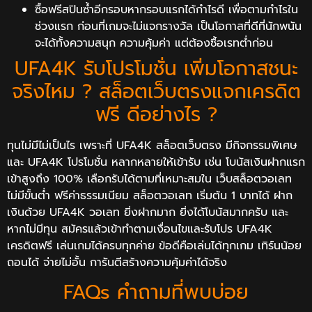
ซื้อฟรีสปินซ้ำอีกรอบหากรอบแรกได้กำไรดี เพื่อตามกำไรใน
ช่วงแรก ก่อนที่เกมจะไม่แจกรางวัล เป็นโอกาสที่ดีที่นักพนัน
จะได้ทั้งความสนุก ความคุ้มค่า แต่ต้องซื้อเรทต่ำก่อน
UFA4K รับโปรโมชั่น เพิ่มโอกาสชนะ
จริงไหม ? สล็อตเว็บตรงแจกเครดิต
ฟรี ดีอย่างไร ?
ทุนไม่มีไม่เป็นไร เพราะที่ UFA4K สล็อตเว็บตรง มีกิจกรรมพิเศษ
และ UFA4K โปรโมชั่น หลากหลายให้เข้ารับ เช่น โบนัสเงินฝากแรก
เข้าสูงถึง 100% เลือกรับได้ตามที่เหมาะสมใน เว็บสล็อตวอเลท
ไม่มีขั้นต่ำ ฟรีค่าธรรมเนียม สล็อตวอเลท เริ่มต้น 1 บาทได้ ฝาก
เงินด้วย UFA4K วอเลท ยิ่งฝากมาก ยิ่งได้โบนัสมากครับ และ
หากไม่มีทุน สมัครแล้วเข้าทำตามเงื่อนไขและรับโปร UFA4K
เครดิตฟรี เล่นเกมได้ครบทุกค่าย ข้อดีคือเล่นได้ทุกเกม เทิร์นน้อย
ถอนได้ จ่ายไม่อั้น การันตีสร้างความคุ้มค่าได้จริง
FAQs คำถามที่พบบ่อย