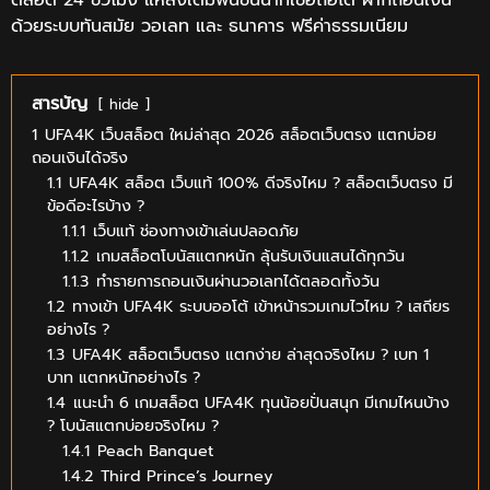
ด้วยระบบทันสมัย วอเลท และ ธนาคาร ฟรีค่าธรรมเนียม
สารบัญ
hide
1
UFA4K เว็บสล็อต ใหม่ล่าสุด 2026 สล็อตเว็บตรง แตกบ่อย
ถอนเงินได้จริง
1.1
UFA4K สล็อต เว็บแท้ 100% ดีจริงไหม ? สล็อตเว็บตรง มี
ข้อดีอะไรบ้าง ?
1.1.1
เว็บแท้ ช่องทางเข้าเล่นปลอดภัย
1.1.2
เกมสล็อตโบนัสแตกหนัก ลุ้นรับเงินแสนได้ทุกวัน
1.1.3
ทำรายการถอนเงินผ่านวอเลทได้ตลอดทั้งวัน
1.2
ทางเข้า UFA4K ระบบออโต้ เข้าหน้ารวมเกมไวไหม ? เสถียร
อย่างไร ?
1.3
UFA4K สล็อตเว็บตรง แตกง่าย ล่าสุดจริงไหม ? เบท 1
บาท แตกหนักอย่างไร ?
1.4
แนะนำ 6 เกมสล็อต UFA4K ทุนน้อยปั่นสนุก มีเกมไหนบ้าง
? โบนัสแตกบ่อยจริงไหม ?
1.4.1
Peach Banquet
1.4.2
Third Prince’s Journey