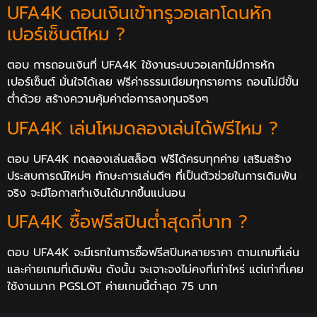
UFA4K ถอนเงินเข้าทรูวอเลทโดนหัก
เปอร์เซ็นต์ไหม ?
ตอบ การถอนเงินที่ UFA4K ใช้งานระบบวอเลทไม่มีการหัก
เปอร์เซ็นต์ มั่นใจได้เลย ฟรีค่าธรรมเนียมทุกรายการ ถอนไม่มีขั้น
ต่ำด้วย สร้างความคุ้มค่าต่อการลงทุนจริงๆ
UFA4K เล่นโหมดลองเล่นได้ฟรีไหม ?
ตอบ UFA4K ทดลองเล่นสล็อต ฟรีได้ครบทุกค่าย เสริมสร้าง
ประสบการณ์ใหม่ๆ ทักษะการเล่นดีๆ ที่เป็นตัวช่วยในการเดิมพัน
จริง จะมีโอกาสทำเงินได้มากขึ้นแน่นอน
UFA4K ซื้อฟรีสปินต่ำสุดกี่บาท ?
ตอบ UFA4K จะมีเรทในการซื้อฟรีสปินหลายราคา ตามเกมที่เล่น
และค่ายเกมที่เดิมพัน ดังนั้น จะเจาะจงไม่คงที่เท่าไหร่ แต่เท่าที่เคย
ใช้งานมาก PGSLOT ค่ายเกมนี้ต่ำสุด 75 บาท