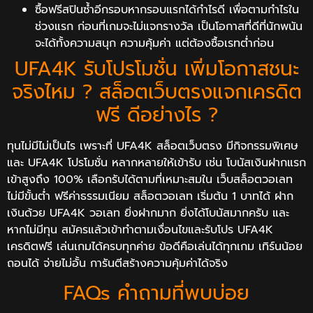
ซื้อฟรีสปินซ้ำอีกรอบหากรอบแรกได้กำไรดี เพื่อตามกำไรใน
ช่วงแรก ก่อนที่เกมจะไม่แจกรางวัล เป็นโอกาสที่ดีที่นักพนัน
จะได้ทั้งความสนุก ความคุ้มค่า แต่ต้องซื้อเรทต่ำก่อน
UFA4K รับโปรโมชั่น เพิ่มโอกาสชนะ
จริงไหม ? สล็อตเว็บตรงแจกเครดิต
ฟรี ดีอย่างไร ?
ทุนไม่มีไม่เป็นไร เพราะที่ UFA4K สล็อตเว็บตรง มีกิจกรรมพิเศษ
และ UFA4K โปรโมชั่น หลากหลายให้เข้ารับ เช่น โบนัสเงินฝากแรก
เข้าสูงถึง 100% เลือกรับได้ตามที่เหมาะสมใน เว็บสล็อตวอเลท
ไม่มีขั้นต่ำ ฟรีค่าธรรมเนียม สล็อตวอเลท เริ่มต้น 1 บาทได้ ฝาก
เงินด้วย UFA4K วอเลท ยิ่งฝากมาก ยิ่งได้โบนัสมากครับ และ
หากไม่มีทุน สมัครแล้วเข้าทำตามเงื่อนไขและรับโปร UFA4K
เครดิตฟรี เล่นเกมได้ครบทุกค่าย ข้อดีคือเล่นได้ทุกเกม เทิร์นน้อย
ถอนได้ จ่ายไม่อั้น การันตีสร้างความคุ้มค่าได้จริง
FAQs คำถามที่พบบ่อย