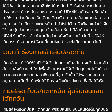
100% แน่นอน ส่วนสมาชิกใหม่ที่สงสัยว่าดีจริงไหม หากวัดจาก
ประสบการณ์ของนักเล่นหลายๆ คนที่ UFA4K สมัครสมาชิก เข้า
มาใช้งาน ต่างก็บอกเป็นเสียงเดียวกันว่า เกมสล็อตแตกบ่อย เล่น
สนุก เบทต่ำ เว็บตรงแตกหนัก ทำกำไรได้ดี การันตีเล่นแล้วทำเงิน
ได้แบบคุ้มค่าต่อการลงทุน เว็บสล็อต ชั้นนำมีข้อดีมากมาย
UFA4K สมัคร แล้วเข้ามาเป็นส่วนหนึ่งกับทางเว็บวันนี้ UFA4K
เว็บตรง มีระบบการใช้งานที่ตอบโจทย์ และข้อดีมากมาย ดังนี้
เว็บแท้ ช่องทางเข้าเล่นปลอดภัย
เว็บสล็อตแท้ 100% เปิดให้เข้าเล่นอย่างทันสมัยทางเข้าปลอดภัย
อัปเดตลิงก์ทางเข้าใหม่เพื่อพัฒนาระบบให้เข้ากับยุคเทคโนโลยีและ
ความสะดวกสบายต่อสมาชิกมากที่สุด ดังนั้น ไม่พลาดทุกความ
สนุกสนานเต็มที่ เดิมพันได้เงินรางวัลเต็มรูปแบบ เชื่อถือได้จริง
เกมสล็อตโบนัสแตกหนัก ลุ้นรับเงินแสน
ได้ทุกวัน
เกมสล็อตแตกบ่อย แตกหนัก พร้อมลุ้นรับเงินแสนได้เต็มทุกบบิล