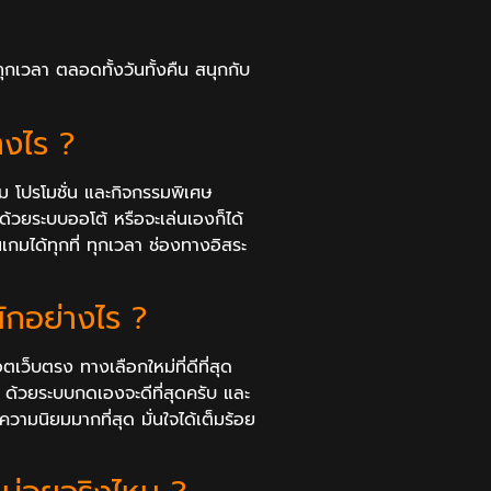
กเวลา ตลอดทั้งวันทั้งคืน สนุกกับ
างไร ?
ม โปรโมชั่น และกิจกรรมพิเศษ
ด้วยระบบออโต้ หรือจะเล่นเองก็ได้
กมได้ทุกที่ ทุกเวลา ช่องทางอิสระ
ักอย่างไร ?
ว็บตรง ทางเลือกใหม่ที่ดีที่สุด
 ด้วยระบบกดเองจะดีที่สุดครับ และ
ความนิยมมากที่สุด มั่นใจได้เต็มร้อย