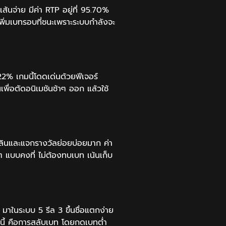
นจ่าย มีค่า RTP อยู่ที่ 95.70%
เพิ่มเบทรอบที่ชนะเพราะระบบกำลังจะ
% เกมนี้โดดเด่นด้วยฟีเจอร์
พื่อตัดอนิเมชันช้าๆ ออก แล้วใช้
ลินและแจกรางวัลย่อยบ่อยมาก ค่า
งๆ แบบคงที่ ไม่ต้องทบเบท เน้นเก็บ
ในระบบ 5 รีล 3 ขึ้นชื่อแตกง่าย
มนี้ คือการสลับเบท โดยกดเบทต่ำ