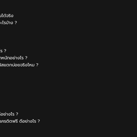
ได้จริง
ะไรบ้าง ?
ไร ?
กหนักอย่างไร ?
นัสแตกบ่อยจริงไหม ?
ีอย่างไร ?
ครดิตฟรี ดีอย่างไร ?