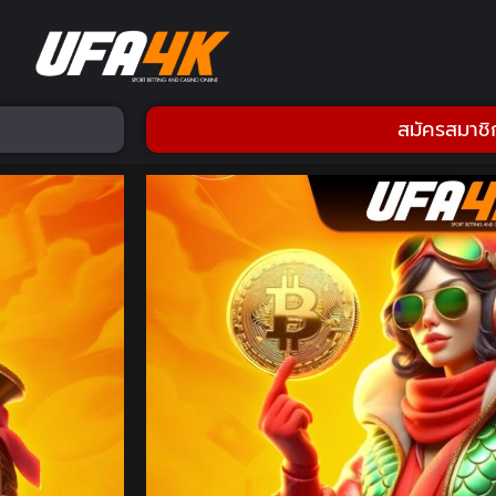
สมัครสมาชิ