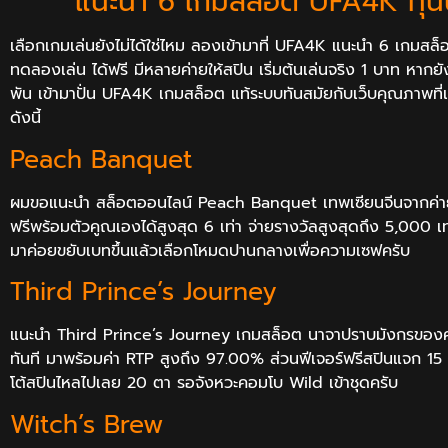
แนะนำ 6 เกมสล็อต UFA4K ทุนน้
เลือกเกมเล่นยังไม่ได้ใช่ไหม ลองเข้ามาที่ UFA4K แนะนำ 6 เกมสล
ทดลองเล่น ได้ฟรี มีหลายค่ายให้สปิน เริ่มต้นเล่นจริง 1 บาท หากยั
พัน เข้ามาปั่น UFA4K เกมสล็อต แท้ระบบทันสมัยกับเว็บคุณภาพที่เชื
ดังนี้
Peach Banquet
ผมขอแนะนำ สล็อตออนไลน์ Peach Banquet เทพเซียนจีนจากค่าย Slo
ฟรีพร้อมตัวคูณเองได้สูงสุด 6 เท่า จ่ายรางวัลสูงสุดถึง 5,000 เท
มาค่อยขยับเบทขึ้นแล้วเลือกโหมดปานกลางเพื่อความเซฟครับ
Third Prince’s Journey
แนะนำ Third Prince’s Journey เกมสล็อต นาจาปราบมังกรของค่าย
ทันที มาพร้อมค่า RTP สูงถึง 97.00% ส่วนฟีเจอร์ฟรีสปินแจก 15 
โต้สปินไหลไปเลย 20 ตา รอจังหวะคอมโบ Wild เข้าชุดครับ
Witch’s Brew