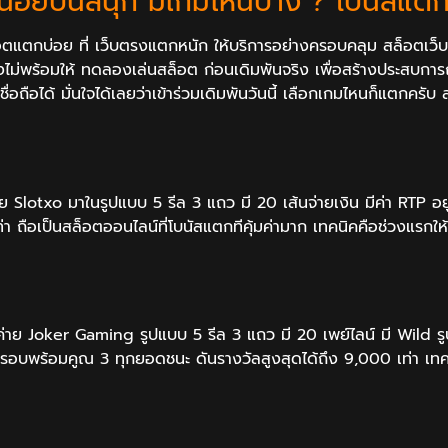
อยปั่นสนุก มีเกมไหนบ้าง ? โบนัสแตก
็อตแตกบ่อย ที่ เว็บตรงแตกหนัก ให้บริการอย่างครอบคลุม สล็อตเว็
งไม่พร้อมให้ ทดลองเล่นสล็อต ก่อนเดิมพันจริง เพื่อสร้างประสบการณ์
่อถือได้ มั่นใจได้เลยว่าเข้าร่วมเดิมพันวันนี้ เลือกเกมไหนก็แตกครั
txo มาในรูปแบบ 5 รีล 3 แถว มี 20 เส้นจ่ายเงิน มีค่า RTP อยู่
่า ถือเป็นสล็อตออนไลน์ที่โบนัสแตกทีคุ้มค่ามาก เทคนิคคือช่วงแรกให้
 Joker Gaming รูปแบบ 5 รีล 3 แถว มี 20 เพย์ไลน์ มี Wild รูปนา
รอบพร้อมคูณ 3 ทุกยอดชนะ ดันรางวัลสูงสุดได้ถึง 9,000 เท่า เทคนิ