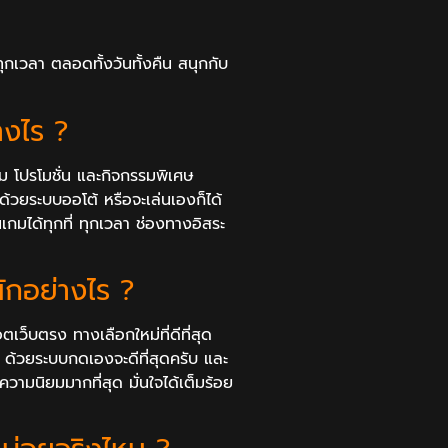
กเวลา ตลอดทั้งวันทั้งคืน สนุกกับ
างไร ?
ม โปรโมชั่น และกิจกรรมพิเศษ
ด้วยระบบออโต้ หรือจะเล่นเองก็ได้
กมได้ทุกที่ ทุกเวลา ช่องทางอิสระ
ักอย่างไร ?
ว็บตรง ทางเลือกใหม่ที่ดีที่สุด
 ด้วยระบบกดเองจะดีที่สุดครับ และ
ความนิยมมากที่สุด มั่นใจได้เต็มร้อย