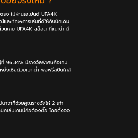
บ่อยจริงไหม ?
บตรง ไม่ผ่านเอเย่นต์ UFA4K
และทักษะการเล่นที่ดีให้กับนักเดิม
บ ส่วนเกม UFA4K สล็อต ที่แนะนำ มี
ที่ 96.34% มีรางวัลพิเศษคือเกม
หยั่งเชิงด้วยเบทต่ำ พอฟรีสปินใกล้
จาที่ช่วยคูณรางวัลให้ 2 เท่า
คเล่นเกมนี้คือต้องตื๊อ โดยตั้งออ