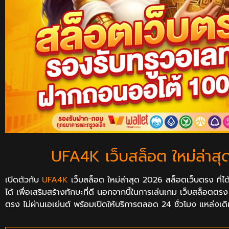
UFA4K เว็บสล็อต ใหม่ล่าส
เปิดตัวกับ
UFA4K
เว็บสล็อต ใหม่ล่าสุด 2026 สล็อตเว็บตรง ท
ได้ เพื่อเสริมสร้างทักษะที่ดี นอกจากนี้ในการเล่นเกม เว็บสล็อต
ตรง ไม่ผ่านเอเย่นต์ พร้อมเปิดให้บริการตลอด 24 ชั่วโมง แหล่งเดิ