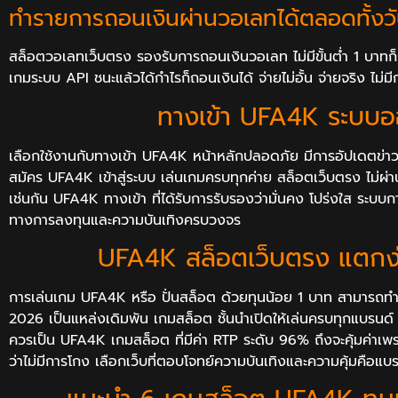
ทำรายการถอนเงินผ่านวอเลทได้ตลอดทั้งว
สล็อตวอเลทเว็บตรง รองรับการถอนเงินวอเลท ไม่มีขั้นต่ำ 1 บาทก็ถ
เกมระบบ API ชนะแล้วได้กำไรก็ถอนเงินได้ จ่ายไม่อั้น จ่ายจริง ไม
ทางเข้า UFA4K ระบบออโ
เลือกใช้งานกับทางเข้า UFA4K หน้าหลักปลอดภัย มีการอัปเดตข่าวส
สมัคร UFA4K เข้าสู่ระบบ เล่นเกมครบทุกค่าย สล็อตเว็บตรง ไม่ผ่าน
เช่นกัน UFA4K ทางเข้า ที่ได้รับการรับรองว่ามั่นคง โปร่งใส ระบ
ทางการลงทุนและความบันเทิงครบวงจร
UFA4K สล็อตเว็บตรง แตกง่า
การเล่นเกม UFA4K หรือ ปั่นสล็อต ด้วยทุนน้อย 1 บาท สามารถทำให
2026 เป็นแหล่งเดิมพัน เกมสล็อต ชั้นนำเปิดให้เล่นครบทุกแบรนด
ควรเป็น UFA4K เกมสล็อต ที่มีค่า RTP ระดับ 96% ถึงจะคุ้มค่าเพราะไ
ว่าไม่มีการโกง เลือกเว็บที่ตอบโจทย์ความบันเทิงและความคุ้มคือแบรนด