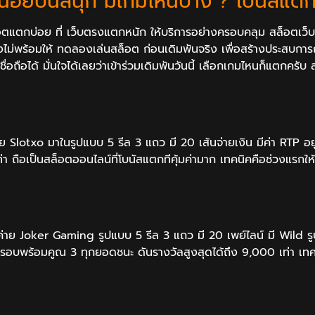
อยปั่นสนุก มีเกมไหนบ้าง ? โบนัสแตก
็อตแตกบ่อย ที่ เว็บตรงแตกหนัก ให้บริการอย่างครอบคลุม สล็อตเว็
งไม่พร้อมให้ ทดลองเล่นสล็อต ก่อนเดิมพันจริง เพื่อสร้างประสบการณ์
่อถือได้ มั่นใจได้เลยว่าเข้าร่วมเดิมพันวันนี้ เลือกเกมไหนก็แตกครั
txo มาในรูปแบบ 5 รีล 3 แถว มี 20 เส้นจ่ายเงิน มีค่า RTP อยู่
่า ถือเป็นสล็อตออนไลน์ที่โบนัสแตกทีคุ้มค่ามาก เทคนิคคือช่วงแรกให้
 Joker Gaming รูปแบบ 5 รีล 3 แถว มี 20 เพย์ไลน์ มี Wild รูปนา
รอบพร้อมคูณ 3 ทุกยอดชนะ ดันรางวัลสูงสุดได้ถึง 9,000 เท่า เทคนิ