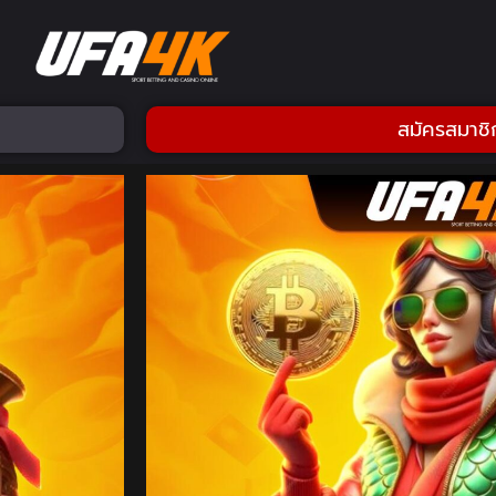
สมัครสมาชิ