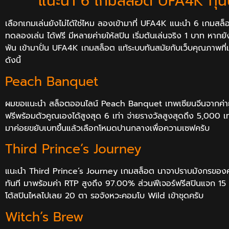
แนะนำ 6 เกมสล็อต UFA4K ทุนน้
เลือกเกมเล่นยังไม่ได้ใช่ไหม ลองเข้ามาที่ UFA4K แนะนำ 6 เกมสล
ทดลองเล่น ได้ฟรี มีหลายค่ายให้สปิน เริ่มต้นเล่นจริง 1 บาท หากยั
พัน เข้ามาปั่น UFA4K เกมสล็อต แท้ระบบทันสมัยกับเว็บคุณภาพที่เชื
ดังนี้
Peach Banquet
ผมขอแนะนำ สล็อตออนไลน์ Peach Banquet เทพเซียนจีนจากค่าย Slo
ฟรีพร้อมตัวคูณเองได้สูงสุด 6 เท่า จ่ายรางวัลสูงสุดถึง 5,000 เท
มาค่อยขยับเบทขึ้นแล้วเลือกโหมดปานกลางเพื่อความเซฟครับ
Third Prince’s Journey
แนะนำ Third Prince’s Journey เกมสล็อต นาจาปราบมังกรของค่าย
ทันที มาพร้อมค่า RTP สูงถึง 97.00% ส่วนฟีเจอร์ฟรีสปินแจก 15 
โต้สปินไหลไปเลย 20 ตา รอจังหวะคอมโบ Wild เข้าชุดครับ
Witch’s Brew