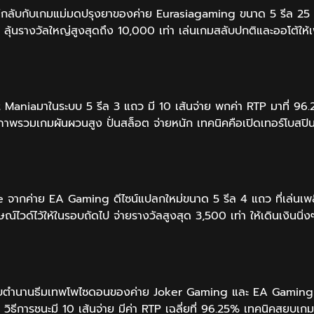
กลับกับเกมแม่มดปรุงยาของค่าย Eurasiagaming ขนาด 5 รีล 25 เส้
รี ลุ้นรางวัลใหญ่สูงสุดถึง 10,000 เท่า เล่นเกมสลับปกติและออโต้ให้
niaมาในระบบ 5 รีล 3 แถว มี 10 เส้นจ่าย พกค่า RTP มาที่ 96.22
าพรวมเกมผันผวนสูง ปั่นสล็อต จ่ายหนัก เทคนิคคือเปิดเทอร์โบสปินเ
 จากค่าย EA Gaming ดีไซน์แปลกใหม่ขนาด 5 รีล 4 แถว ที่เล่นเพ
ษณ์ไวด์ไว้ให้ในรอบถัดไป จ่ายรางวัลสูงสุด 3,500 เท่า ให้เดินเงินนิ่
ดับตำนานธีมเทพโพไซดอนของค่าย Joker Gaming และ EA Gaming มา
 วิธีการชนะมี 10 เส้นจ่าย มีค่า RTP เฉลี่ยที่ 96.25% เทคนิคสยบเก