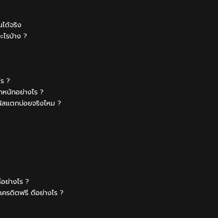
ได้จริง
ะไรบ้าง ?
ไร ?
กหนักอย่างไร ?
นัสแตกบ่อยจริงไหม ?
ีอย่างไร ?
ครดิตฟรี ดีอย่างไร ?