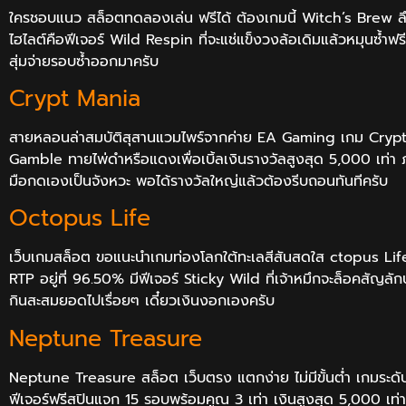
ใครชอบแนว สล็อตทดลองเล่น ฟรีได้ ต้องเกมนี้ Witch’s Brew ลึ
ไฮไลต์คือฟีเจอร์ Wild Respin ที่จะแช่แข็งวงล้อเดิมแล้วหมุนซ้ำฟ
สุ่มจ่ายรอบซ้ำออกมาครับ
Crypt Mania
สายหลอนล่าสมบัติสุสานแวมไพร์จากค่าย EA Gaming เกม Crypt Ma
Gamble ทายไพ่ดำหรือแดงเพื่อเบิ้ลเงินรางวัลสูงสุด 5,000 เท่า ภ
มือกดเองเป็นจังหวะ พอได้รางวัลใหญ่แล้วต้องรีบถอนทันทีครับ
Octopus Life
เว็บเกมสล็อต ขอแนะนำเกมท่องโลกใต้ทะเลสีสันสดใส ctopus Life
RTP อยู่ที่ 96.50% มีฟีเจอร์ Sticky Wild ที่เจ้าหมึกจะล็อคสัญลัก
กินสะสมยอดไปเรื่อยๆ เดี๋ยวเงินงอกเองครับ
Neptune Treasure
Neptune Treasure สล็อต เว็บตรง แตกง่าย ไม่มีขั้นต่ำ เกมระ
ฟีเจอร์ฟรีสปินแจก 15 รอบพร้อมคูณ 3 เท่า เงินสูงสุด 5,000 เท่า