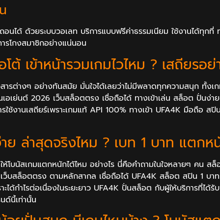
ัน
อนได้ ด้วยระบบวอเลท บริการแบบฟรีค่าธรรมเนียม ใช้งานได้ทุกที่ ทุ
่มีการโกงสมาชิกอย่างแน่นอน
ต้ เข้าหน้ารวมเกมไวไหม ? เสถียรอย่
ารต่างๆ อย่างทันสมัย มั่นใจได้เลยว่าไม่มีพลาดทุกความสนุก ทั้งเก
เอเย่นต์ 2026 เว็บสล็อตตรง เชื่อถือได้ ทางเข้าเล่น สล็อต ปั่นง่าย
บการใช้งานเสถียร์เพราะเกมแท้ API 100% ทางเข้า UFA4K มือถือ สปินเ
ย ล่าสุดจริงไหม ? เบท 1 บาท แตกหน
้โบนัสเกมแตกหนักได้ไหม อย่างไร นี่คือคำถามในใจหลายๆ คน สล็อตเ
์ เว็บสล็อตตรง ตามหลักสากล เชื่อถือได้ UFA4K สล็อต สปิน 1 บาท
ด้กำไรต่อเนื่องในระยะยาว UFA4K ปั่นสล็อต กับผู้ให้บริการที่ได้รับ
์นี้เท่านั้น