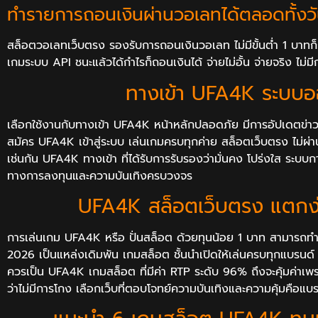
ทำรายการถอนเงินผ่านวอเลทได้ตลอดทั้งว
สล็อตวอเลทเว็บตรง รองรับการถอนเงินวอเลท ไม่มีขั้นต่ำ 1 บาทก็ถ
เกมระบบ API ชนะแล้วได้กำไรก็ถอนเงินได้ จ่ายไม่อั้น จ่ายจริง ไม
ทางเข้า UFA4K ระบบออโ
เลือกใช้งานกับทางเข้า UFA4K หน้าหลักปลอดภัย มีการอัปเดตข่าวส
สมัคร UFA4K เข้าสู่ระบบ เล่นเกมครบทุกค่าย สล็อตเว็บตรง ไม่ผ่าน
เช่นกัน UFA4K ทางเข้า ที่ได้รับการรับรองว่ามั่นคง โปร่งใส ระบ
ทางการลงทุนและความบันเทิงครบวงจร
UFA4K สล็อตเว็บตรง แตกง่า
การเล่นเกม UFA4K หรือ ปั่นสล็อต ด้วยทุนน้อย 1 บาท สามารถทำให
2026 เป็นแหล่งเดิมพัน เกมสล็อต ชั้นนำเปิดให้เล่นครบทุกแบรนด
ควรเป็น UFA4K เกมสล็อต ที่มีค่า RTP ระดับ 96% ถึงจะคุ้มค่าเพราะไ
ว่าไม่มีการโกง เลือกเว็บที่ตอบโจทย์ความบันเทิงและความคุ้มคือแบรนด