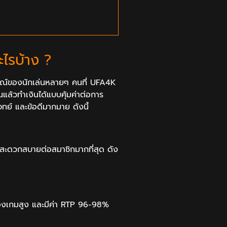
ไรบ้าง ?
การณ์ของนักเล่นหลายๆ คนที่ UFA4K
แล้วทำเงินได้แบบคุ้มค่าต่อการ
ทย์ และข้อดีมากมาย ดังนี้
ามสะดวกสบายต่อสมาชิกมากที่สุด ดัง
กของเกมสูง และมีค่า RTP 96-98%