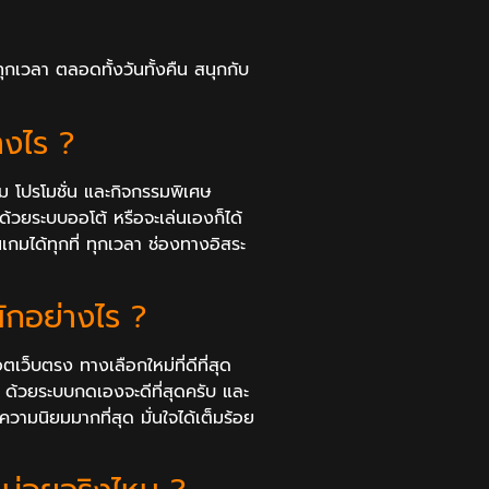
กเวลา ตลอดทั้งวันทั้งคืน สนุกกับ
างไร ?
ม โปรโมชั่น และกิจกรรมพิเศษ
ด้วยระบบออโต้ หรือจะเล่นเองก็ได้
กมได้ทุกที่ ทุกเวลา ช่องทางอิสระ
ักอย่างไร ?
ว็บตรง ทางเลือกใหม่ที่ดีที่สุด
 ด้วยระบบกดเองจะดีที่สุดครับ และ
ความนิยมมากที่สุด มั่นใจได้เต็มร้อย