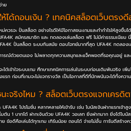
ง่าย
ห้ได้ถอนเงิน ? เทคนิคสล็อตเว็บตรงดี
หม่ควรจะ ปั่นสล็อต อย่างไรดีให้มีโอกาสชนะเกมและทำกำไรให้สูงขึ้นไ
K สมัครสมาชิก และ ทดลองเล่นสล็อต ฟรี ไม่มีค่าธรรมเนียม นี่ก็ค
 UFA4K ปั่นสล็อต ระบบทันสมัย ตอบโจทย์มากที่สุด UFA4K ทดลองเล่น
สบการณ์ด้วยตนเอง ไม่พลาดทุกความสนุกและแจ็คพอตที่รอคุณอยู่ และคว
ะได้เข้าใจระบบเกม ศึกษาเทคนิคการเล่นในระบบก่อนเดิมพันจริง เพิ่มโ
รก ก่อนที่เกมจะไม่แจกรางวัล เป็นโอกาสที่ดีที่นักพนันจะได้ทั้งความ
ชนะจริงไหม ? สล็อตเว็บตรงแจกเครดิตฟ
ะ UFA4K โปรโมชั่น หลากหลายให้เข้ารับ เช่น โบนัสเงินฝากแรกเข้าสู
ริ่มต้น 1 บาทได้ ฝากเงินด้วย UFA4K วอเลท ยิ่งฝากมาก ยิ่งได้โบนั
ข้อดีคือเล่นได้ทุกเกม เทิร์นน้อย ถอนได้ จ่ายไม่อั้น การันตีสร้างคว