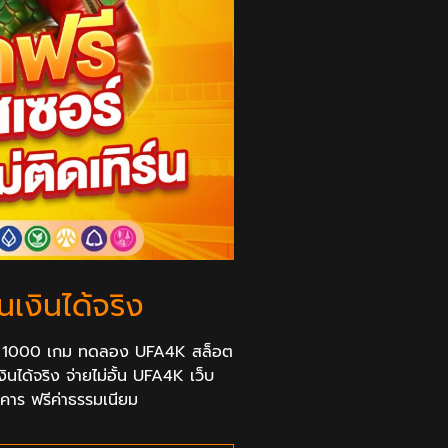
เงินได้จริง
0 – 1000 เกม ทดลอง UFA4K สล็อต
นได้จริง จ่ายไม่อั้น UFA4K เว็บ
าคาร ฟรีค่าธรรมเนียม