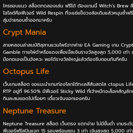
ใครชอบแนว สล็อตทดลองเล่น ฟรีได้ ต้องเกมนี้ Witch’s Brew ลึ
ไฮไลต์คือฟีเจอร์ Wild Respin ที่จะแช่แข็งวงล้อเดิมแล้วหมุนซ้ำฟ
สุ่มจ่ายรอบซ้ำออกมาครับ
Crypt Mania
สายหลอนล่าสมบัติสุสานแวมไพร์จากค่าย EA Gaming เกม Crypt Ma
Gamble ทายไพ่ดำหรือแดงเพื่อเบิ้ลเงินรางวัลสูงสุด 5,000 เท่า ภ
มือกดเองเป็นจังหวะ พอได้รางวัลใหญ่แล้วต้องรีบถอนทันทีครับ
Octopus Life
เว็บเกมสล็อต ขอแนะนำเกมท่องโลกใต้ทะเลสีสันสดใส ctopus Life
RTP อยู่ที่ 96.50% มีฟีเจอร์ Sticky Wild ที่เจ้าหมึกจะล็อคสัญลัก
กินสะสมยอดไปเรื่อยๆ เดี๋ยวเงินงอกเองครับ
Neptune Treasure
Neptune Treasure สล็อต เว็บตรง แตกง่าย ไม่มีขั้นต่ำ เกมระ
ฟีเจอร์ฟรีสปินแจก 15 รอบพร้อมคูณ 3 เท่า เงินสูงสุด 5,000 เท่า