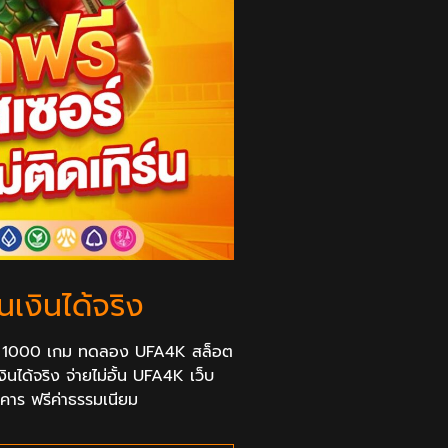
เงินได้จริง
0 – 1000 เกม ทดลอง UFA4K สล็อต
นได้จริง จ่ายไม่อั้น UFA4K เว็บ
าคาร ฟรีค่าธรรมเนียม