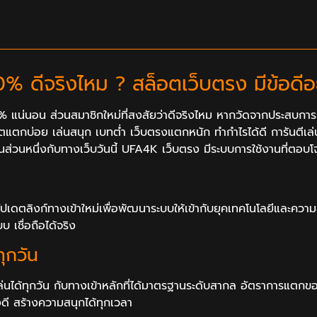
% ดีจริงไหม ? สล็อตเว็บตรง มีข้อดีอะ
100% แน่นอน ส่วนสมาชิกใหม่ที่สงสัยว่าดีจริงไหม หากวัดจากประสบ
อตแตกบ่อย เล่นสนุก เบทต่ำ เว็บตรงแตกหนัก ทำกำไรได้ดี การันตีเล่น
นส่วนหนึ่งกับทางเว็บวันนี้ UFA4K เว็บตรง มีระบบการใช้งานที่ตอบโจ
ัปเดตลิงก์ทางเข้าใหม่เพื่อพัฒนาระบบให้เข้ากับยุคเทคโนโลยีและคว
 เชื่อถือได้จริง
ุกวัน
ล่นได้ทุกวัน กับทางเข้าหลักที่ได้มาตรฐานระดับสากล อัตราการแต
างดี สร้างความสนุกได้ทุกเวลา