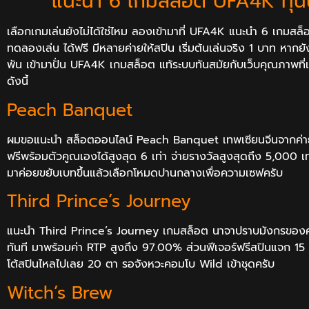
แนะนำ 6 เกมสล็อต UFA4K ทุนน้
เลือกเกมเล่นยังไม่ได้ใช่ไหม ลองเข้ามาที่ UFA4K แนะนำ 6 เกมสล
ทดลองเล่น ได้ฟรี มีหลายค่ายให้สปิน เริ่มต้นเล่นจริง 1 บาท หากยั
พัน เข้ามาปั่น UFA4K เกมสล็อต แท้ระบบทันสมัยกับเว็บคุณภาพที่เชื
ดังนี้
Peach Banquet
ผมขอแนะนำ สล็อตออนไลน์ Peach Banquet เทพเซียนจีนจากค่าย Slo
ฟรีพร้อมตัวคูณเองได้สูงสุด 6 เท่า จ่ายรางวัลสูงสุดถึง 5,000 เท
มาค่อยขยับเบทขึ้นแล้วเลือกโหมดปานกลางเพื่อความเซฟครับ
Third Prince’s Journey
แนะนำ Third Prince’s Journey เกมสล็อต นาจาปราบมังกรของค่าย
ทันที มาพร้อมค่า RTP สูงถึง 97.00% ส่วนฟีเจอร์ฟรีสปินแจก 15 
โต้สปินไหลไปเลย 20 ตา รอจังหวะคอมโบ Wild เข้าชุดครับ
Witch’s Brew