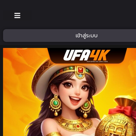
เข้าสู่ระบบ