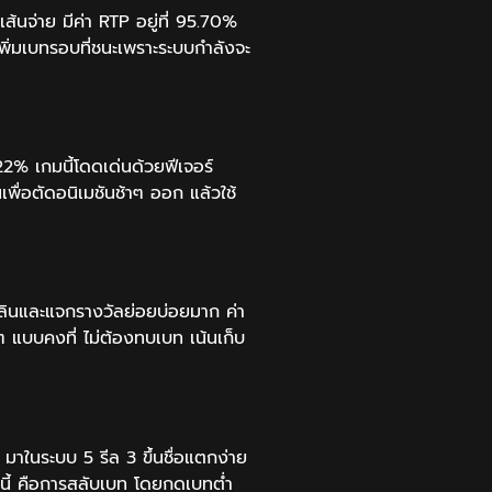
นจ่าย มีค่า RTP อยู่ที่ 95.70%
เพิ่มเบทรอบที่ชนะเพราะระบบกำลังจะ
% เกมนี้โดดเด่นด้วยฟีเจอร์
พื่อตัดอนิเมชันช้าๆ ออก แล้วใช้
ลินและแจกรางวัลย่อยบ่อยมาก ค่า
งๆ แบบคงที่ ไม่ต้องทบเบท เน้นเก็บ
ในระบบ 5 รีล 3 ขึ้นชื่อแตกง่าย
มนี้ คือการสลับเบท โดยกดเบทต่ำ