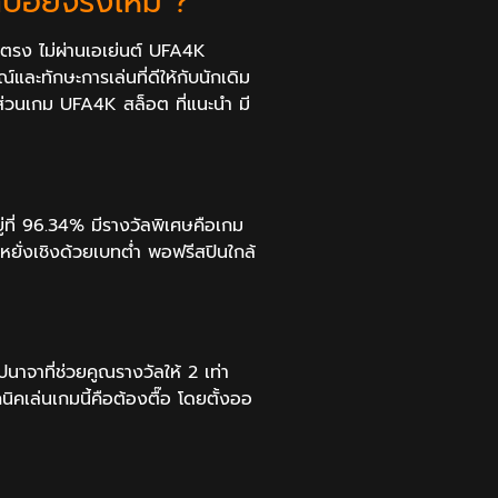
บ่อยจริงไหม ?
บตรง ไม่ผ่านเอเย่นต์ UFA4K
และทักษะการเล่นที่ดีให้กับนักเดิม
บ ส่วนเกม UFA4K สล็อต ที่แนะนำ มี
ที่ 96.34% มีรางวัลพิเศษคือเกม
หยั่งเชิงด้วยเบทต่ำ พอฟรีสปินใกล้
จาที่ช่วยคูณรางวัลให้ 2 เท่า
คเล่นเกมนี้คือต้องตื๊อ โดยตั้งออ