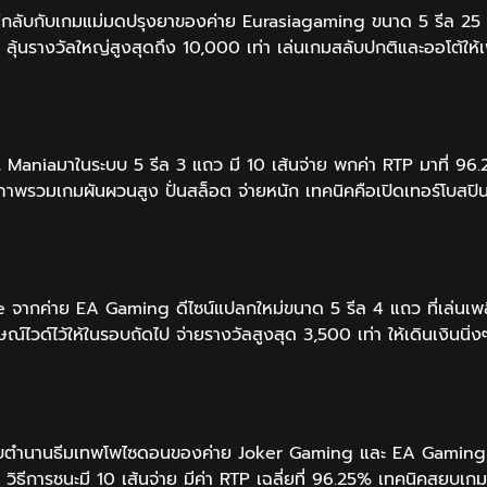
กลับกับเกมแม่มดปรุงยาของค่าย Eurasiagaming ขนาด 5 รีล 25 เส้
รี ลุ้นรางวัลใหญ่สูงสุดถึง 10,000 เท่า เล่นเกมสลับปกติและออโต้ให้
niaมาในระบบ 5 รีล 3 แถว มี 10 เส้นจ่าย พกค่า RTP มาที่ 96.22
าพรวมเกมผันผวนสูง ปั่นสล็อต จ่ายหนัก เทคนิคคือเปิดเทอร์โบสปินเ
 จากค่าย EA Gaming ดีไซน์แปลกใหม่ขนาด 5 รีล 4 แถว ที่เล่นเพ
ษณ์ไวด์ไว้ให้ในรอบถัดไป จ่ายรางวัลสูงสุด 3,500 เท่า ให้เดินเงินนิ่
ดับตำนานธีมเทพโพไซดอนของค่าย Joker Gaming และ EA Gaming มา
 วิธีการชนะมี 10 เส้นจ่าย มีค่า RTP เฉลี่ยที่ 96.25% เทคนิคสยบเก