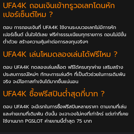
UFA4K ถอนเงินเข้าทรูวอเลทโดนหัก
เปอร์เซ็นต์ไหม ?
ตอบ การถอนเงินที่ UFA4K ใช้งานระบบวอเลทไม่มีการหัก
เปอร์เซ็นต์ มั่นใจได้เลย ฟรีค่าธรรมเนียมทุกรายการ ถอนไม่มีขั้น
ต่ำด้วย สร้างความคุ้มค่าต่อการลงทุนจริงๆ
UFA4K เล่นโหมดลองเล่นได้ฟรีไหม ?
ตอบ UFA4K ทดลองเล่นสล็อต ฟรีได้ครบทุกค่าย เสริมสร้าง
ประสบการณ์ใหม่ๆ ทักษะการเล่นดีๆ ที่เป็นตัวช่วยในการเดิมพัน
จริง จะมีโอกาสทำเงินได้มากขึ้นแน่นอน
UFA4K ซื้อฟรีสปินต่ำสุดกี่บาท ?
ตอบ UFA4K จะมีเรทในการซื้อฟรีสปินหลายราคา ตามเกมที่เล่น
และค่ายเกมที่เดิมพัน ดังนั้น จะเจาะจงไม่คงที่เท่าไหร่ แต่เท่าที่เคย
ใช้งานมาก PGSLOT ค่ายเกมนี้ต่ำสุด 75 บาท