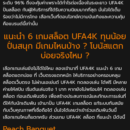
ระดับ 96% ถึงจะคุ้มค่าเพราะได้กำไรต่อเนื่องในระยะยาว UFA4K
ปั่นสล็อต กับผู้ให้บริการที่ได้รับความนิยมมากที่สุด มั่นใจได้เต็ม
ร้อยว่าไม่มีการโกง เลือกเว็บที่ตอบโจทย์ความบันเทิงและความคุ้ม
คือแบรนด์นี้เท่านั้น
แนะนำ 6 เกมสล็อต UFA4K ทุนน้อย
ปั่นสนุก มีเกมไหนบ้าง ? โบนัสแตก
บ่อยจริงไหม ?
เลือกเกมเล่นยังไม่ได้ใช่ไหม ลองเข้ามาที่ UFA4K แนะนำ 6 เกม
สล็อตแตกบ่อย ที่ เว็บตรงแตกหนัก ให้บริการอย่างครอบคลุม
สล็อตเว็บตรง ไม่ผ่านเอเย่นต์ UFA4K ทดลองเล่น ได้ฟรี มีหลาย
ค่ายให้สปิน เริ่มต้นเล่นจริง 1 บาท หากยังไม่พร้อมให้ ทดลองเล่น
สล็อต ก่อนเดิมพันจริง เพื่อสร้างประสบการณ์และทักษะการเล่นที่
ดีให้กับนักเดิมพัน เข้ามาปั่น UFA4K เกมสล็อต แท้ระบบทันสมัย
กับเว็บคุณภาพที่เชื่อถือได้ มั่นใจได้เลยว่าเข้าร่วมเดิมพันวันนี้
เลือกเกมไหนก็แตกครับ ส่วนเกม UFA4K สล็อต ที่แนะนำ มีดังนี้
Peach Banquet