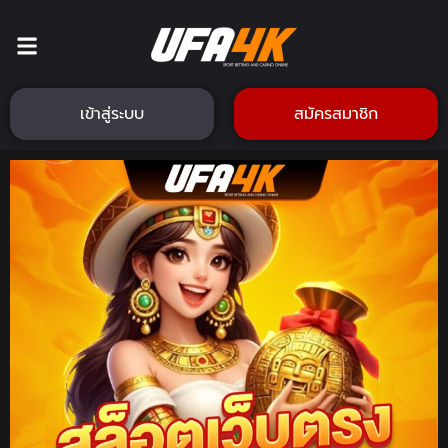
เข้าสู่ระบบ
สมัครสมาชิก