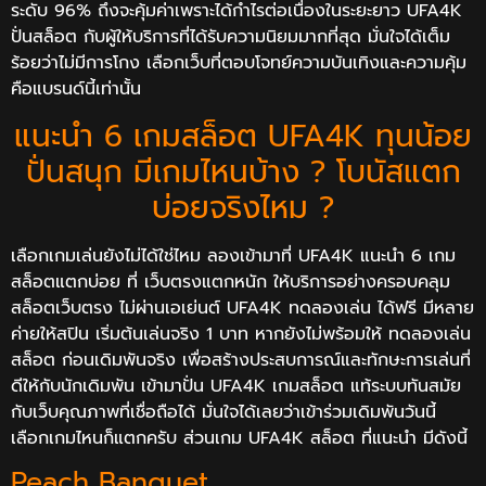
ระดับ 96% ถึงจะคุ้มค่าเพราะได้กำไรต่อเนื่องในระยะยาว UFA4K
ปั่นสล็อต กับผู้ให้บริการที่ได้รับความนิยมมากที่สุด มั่นใจได้เต็ม
ร้อยว่าไม่มีการโกง เลือกเว็บที่ตอบโจทย์ความบันเทิงและความคุ้ม
คือแบรนด์นี้เท่านั้น
แนะนำ 6 เกมสล็อต UFA4K ทุนน้อย
ปั่นสนุก มีเกมไหนบ้าง ? โบนัสแตก
บ่อยจริงไหม ?
เลือกเกมเล่นยังไม่ได้ใช่ไหม ลองเข้ามาที่ UFA4K แนะนำ 6 เกม
สล็อตแตกบ่อย ที่ เว็บตรงแตกหนัก ให้บริการอย่างครอบคลุม
สล็อตเว็บตรง ไม่ผ่านเอเย่นต์ UFA4K ทดลองเล่น ได้ฟรี มีหลาย
ค่ายให้สปิน เริ่มต้นเล่นจริง 1 บาท หากยังไม่พร้อมให้ ทดลองเล่น
สล็อต ก่อนเดิมพันจริง เพื่อสร้างประสบการณ์และทักษะการเล่นที่
ดีให้กับนักเดิมพัน เข้ามาปั่น UFA4K เกมสล็อต แท้ระบบทันสมัย
กับเว็บคุณภาพที่เชื่อถือได้ มั่นใจได้เลยว่าเข้าร่วมเดิมพันวันนี้
เลือกเกมไหนก็แตกครับ ส่วนเกม UFA4K สล็อต ที่แนะนำ มีดังนี้
Peach Banquet