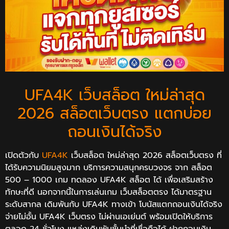
UFA4K เว็บสล็อต ใหม่ล่าสุด
2026 สล็อตเว็บตรง แตกบ่อย
ถอนเงินได้จริง
เปิดตัวกับ
UFA4K
เว็บสล็อต ใหม่ล่าสุด 2026 สล็อตเว็บตรง ที่
ได้รับความนิยมสูงมาก บริการความสนุกครบวงจร จาก สล็อต
500 – 1000 เกม ทดลอง UFA4K สล็อต ได้ เพื่อเสริมสร้าง
ทักษะที่ดี นอกจากนี้ในการเล่นเกม เว็บสล็อตตรง ได้มาตรฐาน
ระดับสากล เดิมพันกับ UFA4K ทางเข้า โบนัสแตกถอนเงินได้จริง
จ่ายไม่อั้น UFA4K เว็บตรง ไม่ผ่านเอเย่นต์ พร้อมเปิดให้บริการ
ตลอด 24 ชั่วโมง แหล่งเดิมพันชั้นนำที่เชื่อถือได้ ฝากถอนเงิน