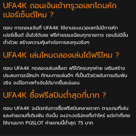
UFA4K ถอนเงินเข้าทรูวอเลทโดนหัก
เปอร์เซ็นต์ไหม ?
ตอบ การถอนเงินที่ UFA4K ใช้งานระบบวอเลทไม่มีการหัก
เปอร์เซ็นต์ มั่นใจได้เลย ฟรีค่าธรรมเนียมทุกรายการ ถอนไม่มีขั้น
ต่ำด้วย สร้างความคุ้มค่าต่อการลงทุนจริงๆ
UFA4K เล่นโหมดลองเล่นได้ฟรีไหม ?
ตอบ UFA4K ทดลองเล่นสล็อต ฟรีได้ครบทุกค่าย เสริมสร้าง
ประสบการณ์ใหม่ๆ ทักษะการเล่นดีๆ ที่เป็นตัวช่วยในการเดิมพัน
จริง จะมีโอกาสทำเงินได้มากขึ้นแน่นอน
UFA4K ซื้อฟรีสปินต่ำสุดกี่บาท ?
ตอบ UFA4K จะมีเรทในการซื้อฟรีสปินหลายราคา ตามเกมที่เล่น
และค่ายเกมที่เดิมพัน ดังนั้น จะเจาะจงไม่คงที่เท่าไหร่ แต่เท่าที่เคย
ใช้งานมาก PGSLOT ค่ายเกมนี้ต่ำสุด 75 บาท