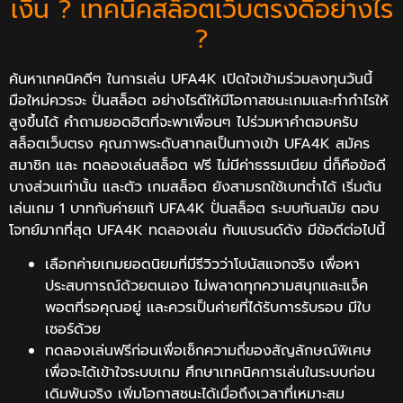
เงิน ? เทคนิคสล็อตเว็บตรงดีอย่างไร
?
ค้นหาเทคนิคดีๆ ในการเล่น UFA4K เปิดใจเข้ามร่วมลงทุนวันนี้
มือใหม่ควรจะ ปั่นสล็อต อย่างไรดีให้มีโอกาสชนะเกมและทำกำไรให้
สูงขึ้นได้ คำถามยอดฮิตที่จะพาเพื่อนๆ ไปร่วมหาคำตอบครับ
สล็อตเว็บตรง คุณภาพระดับสากลเป็นทางเข้า UFA4K สมัคร
สมาชิก และ ทดลองเล่นสล็อต ฟรี ไม่มีค่าธรรมเนียม นี่ก็คือข้อดี
บางส่วนเท่านั้น และตัว เกมสล็อต ยังสามรถใช้เบทต่ำได้ เริ่มต้น
เล่นเกม 1 บาทกับค่ายแท้ UFA4K ปั่นสล็อต ระบบทันสมัย ตอบ
โจทย์มากที่สุด UFA4K ทดลองเล่น กับแบรนด์ดัง มีข้อดีต่อไปนี้
เลือกค่ายเกมยอดนิยมที่มีรีวิวว่าโบนัสแจกจริง เพื่อหา
ประสบการณ์ด้วยตนเอง ไม่พลาดทุกความสนุกและแจ็ค
พอตที่รอคุณอยู่ และควรเป็นค่ายที่ได้รับการรับรอบ มีใบ
เซอร์ด้วย
ทดลองเล่นฟรีก่อนเพื่อเช็กความถี่ของสัญลักษณ์พิเศษ
เพื่อจะได้เข้าใจระบบเกม ศึกษาเทคนิคการเล่นในระบบก่อน
เดิมพันจริง เพิ่มโอกาสชนะได้เมื่อถึงเวลาที่เหมาะสม