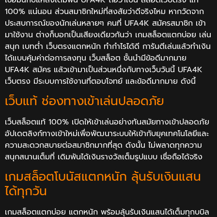
100% แน่นอน ส่วนสมาชิกใหม่ที่สงสัยว่าดีจริงไหม หากวัดจาก
ประสบการณ์ของนักเล่นหลายๆ คนที่ UFA4K สมัครสมาชิก เข้า
มาใช้งาน ต่างก็บอกเป็นเสียงเดียวกันว่า เกมสล็อตแตกบ่อย เล่น
สนุก เบทต่ำ เว็บตรงแตกหนัก ทำกำไรได้ดี การันตีเล่นแล้วทำเงิน
ได้แบบคุ้มค่าต่อการลงทุน เว็บสล็อต ชั้นนำมีข้อดีมากมาย
UFA4K สมัคร แล้วเข้ามาเป็นส่วนหนึ่งกับทางเว็บวันนี้ UFA4K
เว็บตรง มีระบบการใช้งานที่ตอบโจทย์ และข้อดีมากมาย ดังนี้
เว็บแท้ ช่องทางเข้าเล่นปลอดภัย
เว็บสล็อตแท้ 100% เปิดให้เข้าเล่นอย่างทันสมัยทางเข้าปลอดภัย
อัปเดตลิงก์ทางเข้าใหม่เพื่อพัฒนาระบบให้เข้ากับยุคเทคโนโลยีและ
ความสะดวกสบายต่อสมาชิกมากที่สุด ดังนั้น ไม่พลาดทุกความ
สนุกสนานเต็มที่ เดิมพันได้เงินรางวัลเต็มรูปแบบ เชื่อถือได้จริง
เกมสล็อตโบนัสแตกหนัก ลุ้นรับเงินแสน
ได้ทุกวัน
เกมสล็อตแตกบ่อย แตกหนัก พร้อมลุ้นรับเงินแสนได้เต็มทุกบบิล