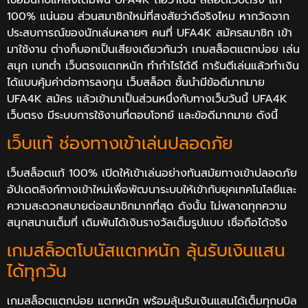
100% แน่นอน ส่วนสมาชิกใหม่ที่สงสัยว่าดีจริงไหม หากวัดจาก
ประสบการณ์ของนักเล่นหลายๆ คนที่ UFA4K สมัครสมาชิก เข้า
มาใช้งาน ต่างก็บอกเป็นเสียงเดียวกันว่า เกมสล็อตแตกบ่อย เล่น
สนุก เบทต่ำ เว็บตรงแตกหนัก ทำกำไรได้ดี การันตีเล่นแล้วทำเงิน
ได้แบบคุ้มค่าต่อการลงทุน เว็บสล็อต ชั้นนำมีข้อดีมากมาย
UFA4K สมัคร แล้วเข้ามาเป็นส่วนหนึ่งกับทางเว็บวันนี้ UFA4K
เว็บตรง มีระบบการใช้งานที่ตอบโจทย์ และข้อดีมากมาย ดังนี้
เว็บแท้ ช่องทางเข้าเล่นปลอดภัย
เว็บสล็อตแท้ 100% เปิดให้เข้าเล่นอย่างทันสมัยทางเข้าปลอดภัย
อัปเดตลิงก์ทางเข้าใหม่เพื่อพัฒนาระบบให้เข้ากับยุคเทคโนโลยีและ
ความสะดวกสบายต่อสมาชิกมากที่สุด ดังนั้น ไม่พลาดทุกความ
สนุกสนานเต็มที่ เดิมพันได้เงินรางวัลเต็มรูปแบบ เชื่อถือได้จริง
เกมสล็อตโบนัสแตกหนัก ลุ้นรับเงินแสน
ได้ทุกวัน
เกมสล็อตแตกบ่อย แตกหนัก พร้อมลุ้นรับเงินแสนได้เต็มทุกบบิล