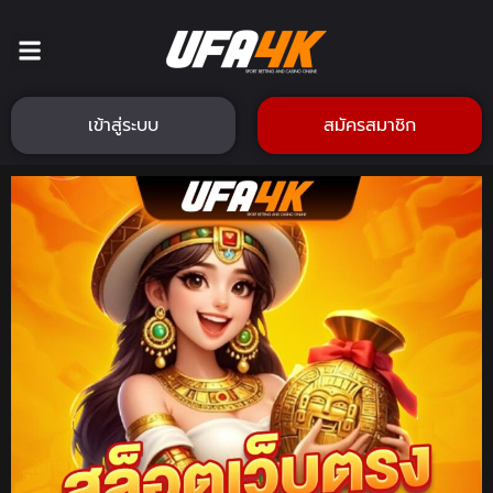
เข้าสู่ระบบ
สมัครสมาชิก