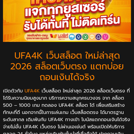
UFA4K เว็บสล็อต ใหม่ล่าสุด
2026 สล็อตเว็บตรง แตกบ่อย
ถอนเงินได้จริง
เปิดตัวกับ
UFA4K
เว็บสล็อต ใหม่ล่าสุด 2026 สล็อตเว็บตรง ที่
ได้รับความนิยมสูงมาก บริการความสนุกครบวงจร จาก สล็อต
500 – 1000 เกม ทดลอง UFA4K สล็อต ได้ เพื่อเสริมสร้าง
ทักษะที่ดี นอกจากนี้ในการเล่นเกม เว็บสล็อตตรง ได้มาตรฐาน
ระดับสากล เดิมพันกับ UFA4K ทางเข้า โบนัสแตกถอนเงินได้จริง
จ่ายไม่อั้น UFA4K เว็บตรง ไม่ผ่านเอเย่นต์ พร้อมเปิดให้บริการ
ตลอด 24 ชั่วโมง แหล่งเดิมพันชั้นนำที่เชื่อถือได้ ฝากถอนเงิน