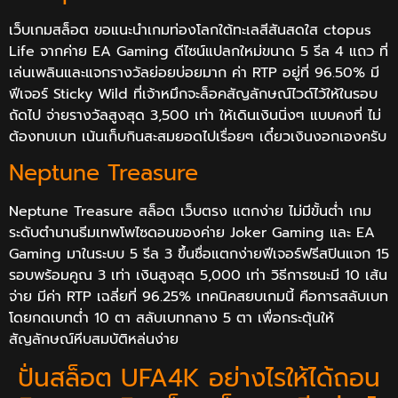
เว็บเกมสล็อต ขอแนะนำเกมท่องโลกใต้ทะเลสีสันสดใส ctopus
Life จากค่าย EA Gaming ดีไซน์แปลกใหม่ขนาด 5 รีล 4 แถว ที่
เล่นเพลินและแจกรางวัลย่อยบ่อยมาก ค่า RTP อยู่ที่ 96.50% มี
ฟีเจอร์ Sticky Wild ที่เจ้าหมึกจะล็อคสัญลักษณ์ไวด์ไว้ให้ในรอบ
ถัดไป จ่ายรางวัลสูงสุด 3,500 เท่า ให้เดินเงินนิ่งๆ แบบคงที่ ไม่
ต้องทบเบท เน้นเก็บกินสะสมยอดไปเรื่อยๆ เดี๋ยวเงินงอกเองครับ
Neptune Treasure
Neptune Treasure สล็อต เว็บตรง แตกง่าย ไม่มีขั้นต่ำ เกม
ระดับตำนานธีมเทพโพไซดอนของค่าย Joker Gaming และ EA
Gaming มาในระบบ 5 รีล 3 ขึ้นชื่อแตกง่ายฟีเจอร์ฟรีสปินแจก 15
รอบพร้อมคูณ 3 เท่า เงินสูงสุด 5,000 เท่า วิธีการชนะมี 10 เส้น
จ่าย มีค่า RTP เฉลี่ยที่ 96.25% เทคนิคสยบเกมนี้ คือการสลับเบท
โดยกดเบทต่ำ 10 ตา สลับเบทกลาง 5 ตา เพื่อกระตุ้นให้
สัญลักษณ์หีบสมบัติหล่นง่าย
ปั่นสล็อต UFA4K อย่างไรให้ได้ถอน