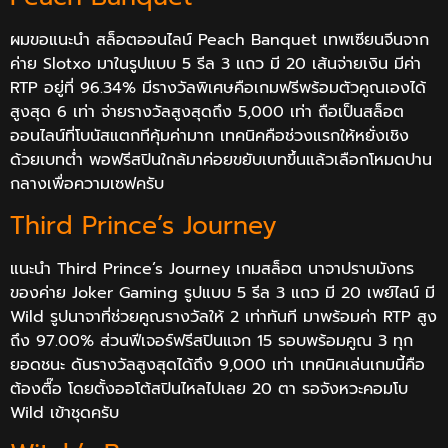
ผมขอแนะนำ สล็อตออนไลน์ Peach Banquet เทพเซียนจีนจาก
ค่าย Slotxo มาในรูปแบบ 5 รีล 3 แถว มี 20 เส้นจ่ายเงิน มีค่า
RTP อยู่ที่ 96.34% มีรางวัลพิเศษคือเกมฟรีพร้อมตัวคูณเองได้
สูงสุด 6 เท่า จ่ายรางวัลสูงสุดถึง 5,000 เท่า ถือเป็นสล็อต
ออนไลน์ที่โบนัสแตกทีคุ้มค่ามาก เทคนิคคือช่วงแรกให้หยั่งเชิง
ด้วยเบทต่ำ พอฟรีสปินใกล้มาค่อยขยับเบทขึ้นแล้วเลือกโหมดปาน
กลางเพื่อความเซฟครับ
Third Prince’s Journey
แนะนำ Third Prince’s Journey เกมสล็อต นาจาปราบมังกร
ของค่าย Joker Gaming รูปแบบ 5 รีล 3 แถว มี 20 เพย์ไลน์ มี
Wild รูปนาจาที่ช่วยคูณรางวัลให้ 2 เท่าทันที มาพร้อมค่า RTP สูง
ถึง 97.00% ส่วนฟีเจอร์ฟรีสปินแจก 15 รอบพร้อมคูณ 3 ทุก
ยอดชนะ ดันรางวัลสูงสุดได้ถึง 9,000 เท่า เทคนิคเล่นเกมนี้คือ
ต้องตื๊อ โดยตั้งออโต้สปินไหลไปเลย 20 ตา รอจังหวะคอมโบ
Wild เข้าชุดครับ