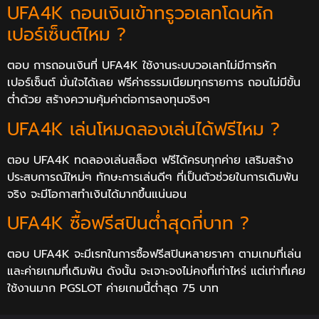
UFA4K ถอนเงินเข้าทรูวอเลทโดนหัก
เปอร์เซ็นต์ไหม ?
ตอบ การถอนเงินที่ UFA4K ใช้งานระบบวอเลทไม่มีการหัก
เปอร์เซ็นต์ มั่นใจได้เลย ฟรีค่าธรรมเนียมทุกรายการ ถอนไม่มีขั้น
ต่ำด้วย สร้างความคุ้มค่าต่อการลงทุนจริงๆ
UFA4K เล่นโหมดลองเล่นได้ฟรีไหม ?
ตอบ UFA4K ทดลองเล่นสล็อต ฟรีได้ครบทุกค่าย เสริมสร้าง
ประสบการณ์ใหม่ๆ ทักษะการเล่นดีๆ ที่เป็นตัวช่วยในการเดิมพัน
จริง จะมีโอกาสทำเงินได้มากขึ้นแน่นอน
UFA4K ซื้อฟรีสปินต่ำสุดกี่บาท ?
ตอบ UFA4K จะมีเรทในการซื้อฟรีสปินหลายราคา ตามเกมที่เล่น
และค่ายเกมที่เดิมพัน ดังนั้น จะเจาะจงไม่คงที่เท่าไหร่ แต่เท่าที่เคย
ใช้งานมาก PGSLOT ค่ายเกมนี้ต่ำสุด 75 บาท