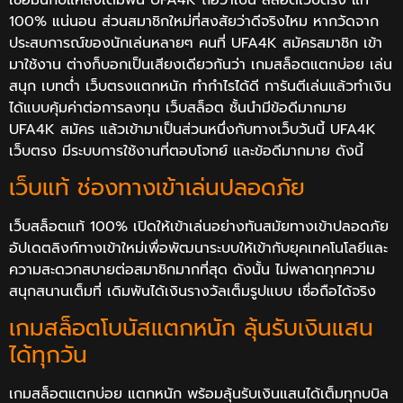
100% แน่นอน ส่วนสมาชิกใหม่ที่สงสัยว่าดีจริงไหม หากวัดจาก
ประสบการณ์ของนักเล่นหลายๆ คนที่ UFA4K สมัครสมาชิก เข้า
มาใช้งาน ต่างก็บอกเป็นเสียงเดียวกันว่า เกมสล็อตแตกบ่อย เล่น
สนุก เบทต่ำ เว็บตรงแตกหนัก ทำกำไรได้ดี การันตีเล่นแล้วทำเงิน
ได้แบบคุ้มค่าต่อการลงทุน เว็บสล็อต ชั้นนำมีข้อดีมากมาย
UFA4K สมัคร แล้วเข้ามาเป็นส่วนหนึ่งกับทางเว็บวันนี้ UFA4K
เว็บตรง มีระบบการใช้งานที่ตอบโจทย์ และข้อดีมากมาย ดังนี้
เว็บแท้ ช่องทางเข้าเล่นปลอดภัย
เว็บสล็อตแท้ 100% เปิดให้เข้าเล่นอย่างทันสมัยทางเข้าปลอดภัย
อัปเดตลิงก์ทางเข้าใหม่เพื่อพัฒนาระบบให้เข้ากับยุคเทคโนโลยีและ
ความสะดวกสบายต่อสมาชิกมากที่สุด ดังนั้น ไม่พลาดทุกความ
สนุกสนานเต็มที่ เดิมพันได้เงินรางวัลเต็มรูปแบบ เชื่อถือได้จริง
เกมสล็อตโบนัสแตกหนัก ลุ้นรับเงินแสน
ได้ทุกวัน
เกมสล็อตแตกบ่อย แตกหนัก พร้อมลุ้นรับเงินแสนได้เต็มทุกบบิล