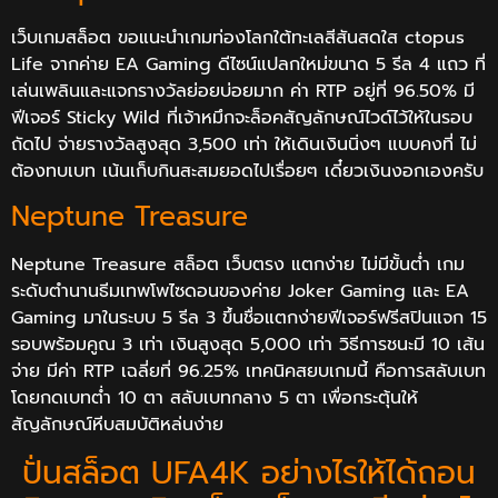
เว็บเกมสล็อต ขอแนะนำเกมท่องโลกใต้ทะเลสีสันสดใส ctopus
Life จากค่าย EA Gaming ดีไซน์แปลกใหม่ขนาด 5 รีล 4 แถว ที่
เล่นเพลินและแจกรางวัลย่อยบ่อยมาก ค่า RTP อยู่ที่ 96.50% มี
ฟีเจอร์ Sticky Wild ที่เจ้าหมึกจะล็อคสัญลักษณ์ไวด์ไว้ให้ในรอบ
ถัดไป จ่ายรางวัลสูงสุด 3,500 เท่า ให้เดินเงินนิ่งๆ แบบคงที่ ไม่
ต้องทบเบท เน้นเก็บกินสะสมยอดไปเรื่อยๆ เดี๋ยวเงินงอกเองครับ
Neptune Treasure
Neptune Treasure สล็อต เว็บตรง แตกง่าย ไม่มีขั้นต่ำ เกม
ระดับตำนานธีมเทพโพไซดอนของค่าย Joker Gaming และ EA
Gaming มาในระบบ 5 รีล 3 ขึ้นชื่อแตกง่ายฟีเจอร์ฟรีสปินแจก 15
รอบพร้อมคูณ 3 เท่า เงินสูงสุด 5,000 เท่า วิธีการชนะมี 10 เส้น
จ่าย มีค่า RTP เฉลี่ยที่ 96.25% เทคนิคสยบเกมนี้ คือการสลับเบท
โดยกดเบทต่ำ 10 ตา สลับเบทกลาง 5 ตา เพื่อกระตุ้นให้
สัญลักษณ์หีบสมบัติหล่นง่าย
ปั่นสล็อต UFA4K อย่างไรให้ได้ถอน