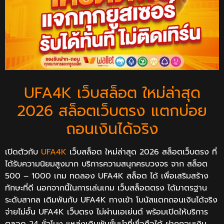
UFA4K เว็บสล็อต ใหม่ล่าสุด
2026 สล็อตเว็บตรง แตกบ่อย
ถอนเงินได้จริง
เปิดตัวกับ
UFA4K
เว็บสล็อต ใหม่ล่าสุด 2026 สล็อตเว็บตรง ที่
ได้รับความนิยมสูงมาก บริการความสนุกครบวงจร จาก สล็อต
500 – 1000 เกม ทดลอง UFA4K สล็อต ได้ เพื่อเสริมสร้าง
ทักษะที่ดี นอกจากนี้ในการเล่นเกม เว็บสล็อตตรง ได้มาตรฐาน
ระดับสากล เดิมพันกับ UFA4K ทางเข้า โบนัสแตกถอนเงินได้จริง
จ่ายไม่อั้น UFA4K เว็บตรง ไม่ผ่านเอเย่นต์ พร้อมเปิดให้บริการ
ตลอด 24 ชั่วโมง แหล่งเดิมพันชั้นนำที่เชื่อถือได้ ฝากถอนเงิน