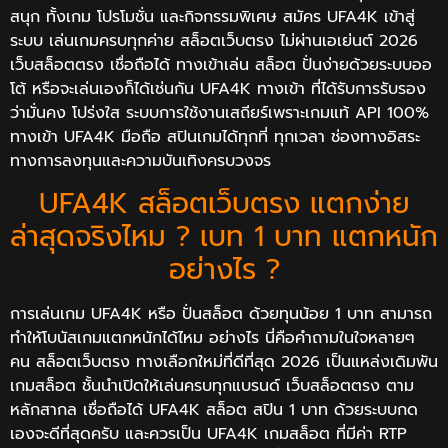
สนุก ทั้งเกม โปรโมชั่น และกิจกรรมพิเศษ สมัคร UFA4K เข้าสู่
ระบบ เล่นเกมครบทุกค่าย สล็อตเว็บตรง ไม่ผ่านเอเย่นต์ 2026
เว็บสล็อตตรง เชื่อถือได้ ทางเข้าเล่น สล็อต ปั่นง่ายด้วยระบบออ
โต้ หรือจะเล่นเองก็ได้เช่นกัน UFA4K ทางเข้า ที่ได้รับการรับรอง
ว่ามั่นคง โปร่งใส ระบบการใช้งานเสถียร์เพราะเกมแท้ API 100%
ทางเข้า UFA4K มือถือ สปินเกมได้ทุกที่ ทุกเวลา ช่องทางอิสระ
ทางการลงทุนและความบันเทิงครบวงจร
UFA4K สล็อตเว็บตรง แตกง่าย
ล่าสุดจริงไหม ? เบท 1 บาท แตกหนัก
อย่างไร ?
การเล่นเกม UFA4K หรือ ปั่นสล็อต ด้วยทุนน้อย 1 บาท สามารถ
ทำให้โบนัสเกมแตกหนักได้ไหม อย่างไร นี่คือคำถามในใจหลายๆ
คน สล็อตเว็บตรง ทางเลือกใหม่ที่ดีที่สุด 2026 เป็นแหล่งเดิมพัน
เกมสล็อต ชั้นนำเปิดให้เล่นครบทุกแบรนด์ เว็บสล็อตตรง ตาม
หลักสากล เชื่อถือได้ UFA4K สล็อต สปิน 1 บาท ด้วยระบบกด
เองจะดีที่สุดครับ และควรเป็น UFA4K เกมสล็อต ที่มีค่า RTP