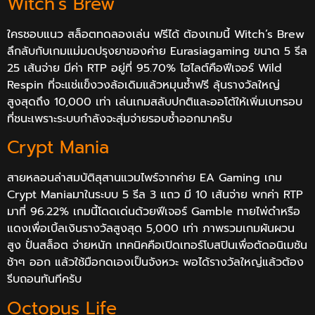
Witch’s Brew
ใครชอบแนว สล็อตทดลองเล่น ฟรีได้ ต้องเกมนี้ Witch’s Brew
ลึกลับกับเกมแม่มดปรุงยาของค่าย Eurasiagaming ขนาด 5 รีล
25 เส้นจ่าย มีค่า RTP อยู่ที่ 95.70% ไฮไลต์คือฟีเจอร์ Wild
Respin ที่จะแช่แข็งวงล้อเดิมแล้วหมุนซ้ำฟรี ลุ้นรางวัลใหญ่
สูงสุดถึง 10,000 เท่า เล่นเกมสลับปกติและออโต้ให้เพิ่มเบทรอบ
ที่ชนะเพราะระบบกำลังจะสุ่มจ่ายรอบซ้ำออกมาครับ
Crypt Mania
สายหลอนล่าสมบัติสุสานแวมไพร์จากค่าย EA Gaming เกม
Crypt Maniaมาในระบบ 5 รีล 3 แถว มี 10 เส้นจ่าย พกค่า RTP
มาที่ 96.22% เกมนี้โดดเด่นด้วยฟีเจอร์ Gamble ทายไพ่ดำหรือ
แดงเพื่อเบิ้ลเงินรางวัลสูงสุด 5,000 เท่า ภาพรวมเกมผันผวน
สูง ปั่นสล็อต จ่ายหนัก เทคนิคคือเปิดเทอร์โบสปินเพื่อตัดอนิเมชัน
ช้าๆ ออก แล้วใช้มือกดเองเป็นจังหวะ พอได้รางวัลใหญ่แล้วต้อง
รีบถอนทันทีครับ
Octopus Life