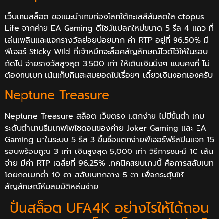
เว็บเกมสล็อต ขอแนะนำเกมท่องโลกใต้ทะเลสีสันสดใส ctopus
Life จากค่าย EA Gaming ดีไซน์แปลกใหม่ขนาด 5 รีล 4 แถว ที่
เล่นเพลินและแจกรางวัลย่อยบ่อยมาก ค่า RTP อยู่ที่ 96.50% มี
ฟีเจอร์ Sticky Wild ที่เจ้าหมึกจะล็อคสัญลักษณ์ไวด์ไว้ให้ในรอบ
ถัดไป จ่ายรางวัลสูงสุด 3,500 เท่า ให้เดินเงินนิ่งๆ แบบคงที่ ไม่
ต้องทบเบท เน้นเก็บกินสะสมยอดไปเรื่อยๆ เดี๋ยวเงินงอกเองครับ
Neptune Treasure
Neptune Treasure สล็อต เว็บตรง แตกง่าย ไม่มีขั้นต่ำ เกม
ระดับตำนานธีมเทพโพไซดอนของค่าย Joker Gaming และ EA
Gaming มาในระบบ 5 รีล 3 ขึ้นชื่อแตกง่ายฟีเจอร์ฟรีสปินแจก 15
รอบพร้อมคูณ 3 เท่า เงินสูงสุด 5,000 เท่า วิธีการชนะมี 10 เส้น
จ่าย มีค่า RTP เฉลี่ยที่ 96.25% เทคนิคสยบเกมนี้ คือการสลับเบท
โดยกดเบทต่ำ 10 ตา สลับเบทกลาง 5 ตา เพื่อกระตุ้นให้
สัญลักษณ์หีบสมบัติหล่นง่าย
ปั่นสล็อต UFA4K อย่างไรให้ได้ถอน