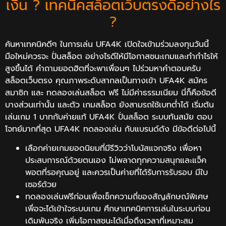
เงิน ? เทคนิคสล็อตเว็บตรงดีอย่างไร
?
ค้นหาเทคนิคดีๆ ในการเล่น UFA4K เปิดใจเข้ามร่วมลงทุนวันนี้
มือใหม่ควรจะ ปั่นสล็อต อย่างไรดีให้มีโอกาสชนะเกมและทำกำไรให้
สูงขึ้นได้ คำถามยอดฮิตที่จะพาเพื่อนๆ ไปร่วมหาคำตอบครับ
สล็อตเว็บตรง คุณภาพระดับสากลเป็นทางเข้า UFA4K สมัคร
สมาชิก และ ทดลองเล่นสล็อต ฟรี ไม่มีค่าธรรมเนียม นี่ก็คือข้อดี
บางส่วนเท่านั้น และตัว เกมสล็อต ยังสามรถใช้เบทต่ำได้ เริ่มต้น
เล่นเกม 1 บาทกับค่ายแท้ UFA4K ปั่นสล็อต ระบบทันสมัย ตอบ
โจทย์มากที่สุด UFA4K ทดลองเล่น กับแบรนด์ดัง มีข้อดีต่อไปนี้
เลือกค่ายเกมยอดนิยมที่มีรีวิวว่าโบนัสแจกจริง เพื่อหา
ประสบการณ์ด้วยตนเอง ไม่พลาดทุกความสนุกและแจ็ค
พอตที่รอคุณอยู่ และควรเป็นค่ายที่ได้รับการรับรอบ มีใบ
เซอร์ด้วย
ทดลองเล่นฟรีก่อนเพื่อเช็กความถี่ของสัญลักษณ์พิเศษ
เพื่อจะได้เข้าใจระบบเกม ศึกษาเทคนิคการเล่นในระบบก่อน
เดิมพันจริง เพิ่มโอกาสชนะได้เมื่อถึงเวลาที่เหมาะสม